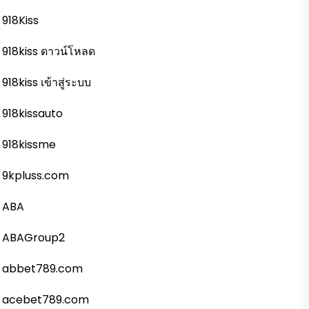
918Kiss
918kiss ดาวน์โหลด
918kiss เข้าสู่ระบบ
918kissauto
918kissme
9kpluss.com
ABA
ABAGroup2
abbet789.com
acebet789.com