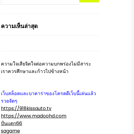
ความเห็นล่าสุด
ความใจเสียจิตใจต่อความบกพร่องไม่มีสาระ
เราควรศึกษาและก้าวไปข้างหน้า
เว็บสล็อตและบาคาร่าของโครตดีเว็บนี้เล่นแล้ว
รวยจัดๆ
https://918kissauto.tv
https://www.madoohd.com
ปั่นแตก66
sagame