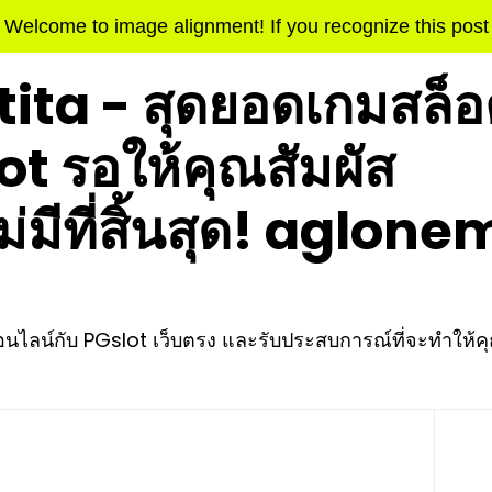
Welcome to image alignment! If you recognize this post
ta - สุดยอดเกมสล็อ
ot รอให้คุณสัมผัส
่มีที่สิ้นสุด! aglon
ไลน์กับ PGslot เว็บตรง และรับประสบการณ์ที่จะทำให้คุ