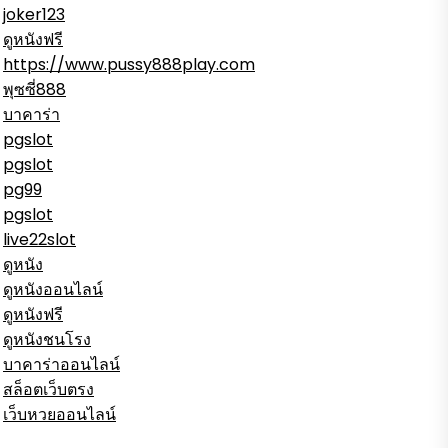
joker123
ดูหนังฟรี
https://www.pussy888play.com
พุซซี่888
บาคาร่า
pgslot
pgslot
pg99
pgslot
live22slot
ดูหนัง
ดูหนังออนไลน์
ดูหนังฟรี
ดูหนังชนโรง
บาคาร่าออนไลน์
สล็อตเว็บตรง
เว็บหวยออนไลน์