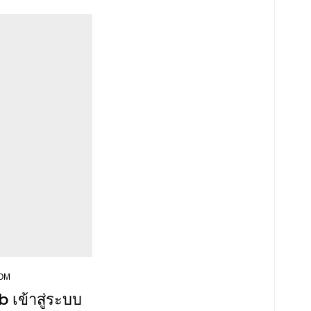
OM
 เข้าสู่ระบบ