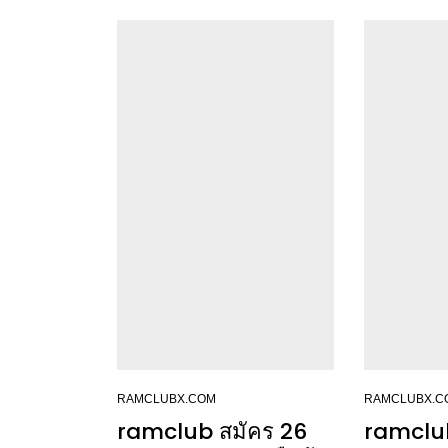
RAMCLUBX.COM
RAMCLUBX.C
ramclub สมัคร 26
ramclub