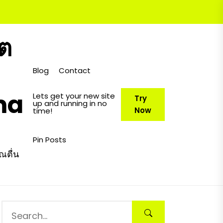
ต
Blog
Contact
ema
Lets get your new site
Try
up and running in no
Now
time!
Pin Posts
ณตื่น