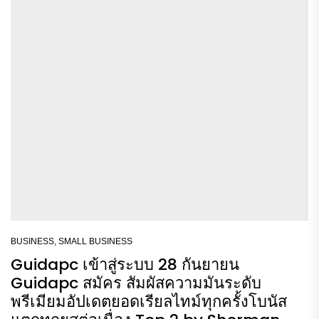
BUSINESS, SMALL BUSINESS
Guidapc เข้าสู่ระบบ 28 กันยายน
Guidapc สมัคร สัมผัสความมันระดับ
พรีเมียมอัปเดตยอดเรียลไทม์ทุกครั้งโบนัส