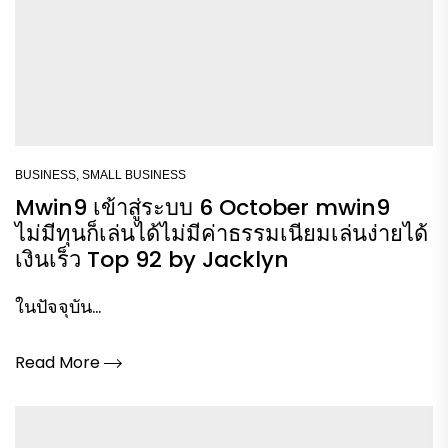
BUSINESS, SMALL BUSINESS
Mwin9 เข้าสู่ระบบ 6 October mwin9
ไม่มีทุนก็เล่นได้ไม่มีค่าธรรมเนียมเล่นง่ายได้
เงินเร็ว Top 92 by Jacklyn
ในปัจจุบัน...
Read More