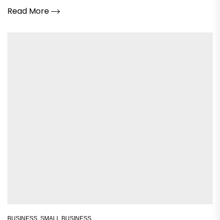
Read More
BUSINESS, SMALL BUSINESS