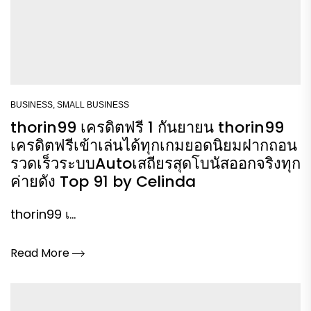
BUSINESS, SMALL BUSINESS
thorin99 เครดิตฟรี 1 กันยายน thorin99
เครดิตฟรีเข้าเล่นได้ทุกเกมยอดนิยมฝากถอน
รวดเร็วระบบAutoเสถียรสุดโบนัสออกจริงทุก
ค่ายดัง Top 91 by Celinda
thorin99 เ...
Read More