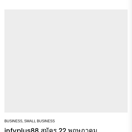
BUSINESS, SMALL BUSINESS
infyplus88 สมัคร 22 พฤษภาคม