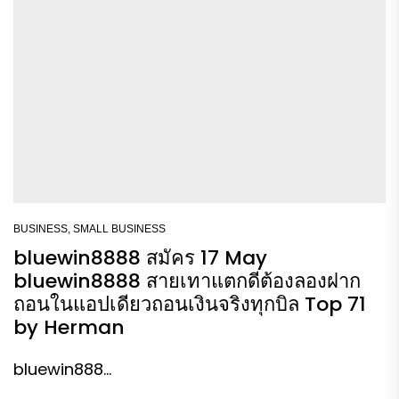
BUSINESS, SMALL BUSINESS
bluewin8888 สมัคร 17 May
bluewin8888 สายเทาแตกดีต้องลองฝาก
ถอนในแอปเดียวถอนเงินจริงทุกบิล Top 71
by Herman
bluewin888...