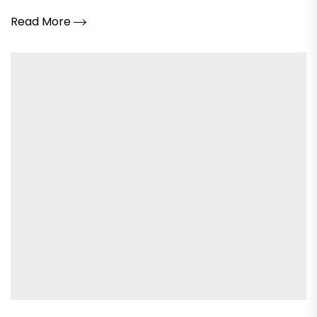
Read More