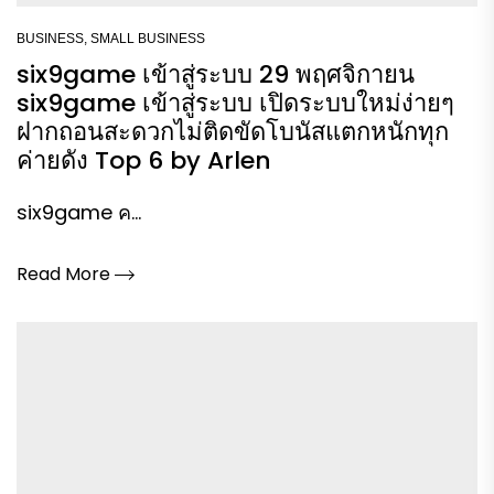
BUSINESS, SMALL BUSINESS
six9game เข้าสู่ระบบ 29 พฤศจิกายน
six9game เข้าสู่ระบบ เปิดระบบใหม่ง่ายๆ
ฝากถอนสะดวกไม่ติดขัดโบนัสแตกหนักทุก
ค่ายดัง Top 6 by Arlen
six9game ค...
Read More