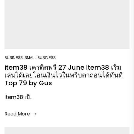
BUSINESS, SMALL BUSINESS
item38 เครดิตฟรี 27 June item38 เริ่ม
เล่นได้เลยโอนเงินไวในพริบตาถอนได้ทันที
Top 79 by Gus
item38 เป็...
Read More