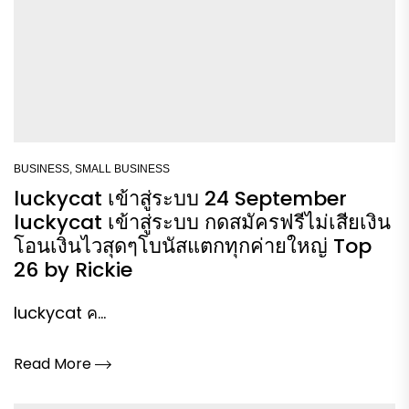
BUSINESS, SMALL BUSINESS
luckycat เข้าสู่ระบบ 24 September
luckycat เข้าสู่ระบบ กดสมัครฟรีไม่เสียเงิน
โอนเงินไวสุดๆโบนัสแตกทุกค่ายใหญ่ Top
26 by Rickie
luckycat ค...
Read More