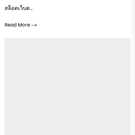
สล็อตเว็บต...
Read More