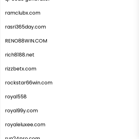
ramclubx.com
rasri365day.com
RENO88WIN.COM
rich8188.net
rizzbetx.com
rockstar66win.com
royal558
royal99y.com
royaleluxee.com
run24pro.com