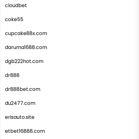
cloudbet
coke55
cupcake88x.com
daruma1688.com
dgb222hot.com
dr888
dr888bet.com
du2477.com
erisauto.site
etbet16888.com