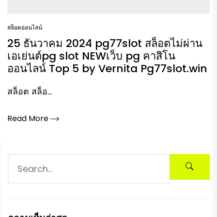
สล็อตออนไลน์
25 ธันวาคม 2024 pg77slot สล็อตไม่ผ่าน
เอเย่นต์pg slot NEWเว็บ pg คาสิโน
ออนไลน์ Top 5 by Vernita Pg77slot.win
สล็อต สล็อ...
Read More