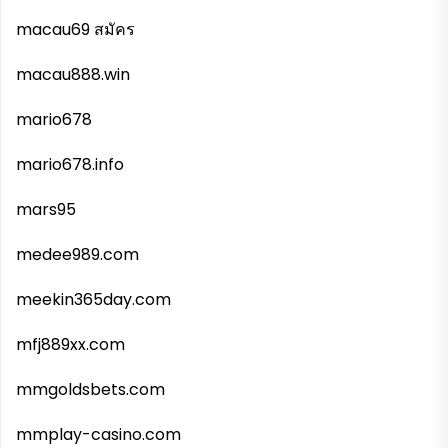
macau69 สมัคร
macau888.win
mario678
mario678.info
mars95
medee989.com
meekin365day.com
mfj889xx.com
mmgoldsbets.com
mmplay-casino.com