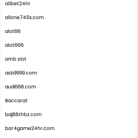
allbet24hr
allone745s.com
alot66
alot666
amb slot
asb9999.com
audi688.com
Baccarat
baj88thbz.com
bar4game24hr.com