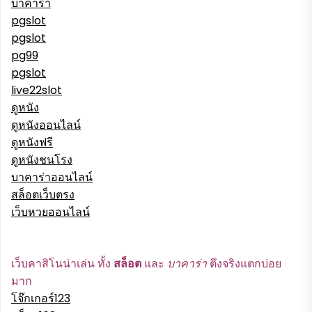
บาคาร่า
pgslot
pgslot
pg99
pgslot
live22slot
ดูหนัง
ดูหนังออนไลน์
ดูหนังฟรี
ดูหนังชนโรง
บาคาร่าออนไลน์
สล็อตเว็บตรง
เว็บหวยออนไลน์
เว็บคาสิโนน่าเล่น ทั้ง
สล็อต
และ
บาคาร่า
ตึงจริงแตกบ่อย
มาก
โจ๊กเกอร์123