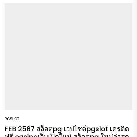
PGSLOT
FEB 2567 สล็อตpg เวปไซต์pgslot เครดิต
ฟรี casinoเว็บเปิดใหม่ สล็อตpg ใหม่ล่าสุด