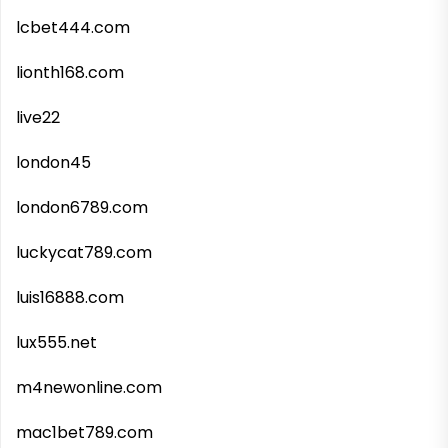
lcbet444.com
lionth168.com
live22
london45
london6789.com
luckycat789.com
luis16888.com
lux555.net
m4newonline.com
mac1bet789.com