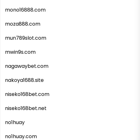
mono16888.com
moza888.com
mun789slot.com
mwin9s.com
nagawaybet.com
nakoya1688.site
niseko168bet.com
niseko168bet.net
no1huay
no1huay.com