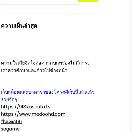
ความเห็นล่าสุด
ความใจเสียจิตใจต่อความบกพร่องไม่มีสาระ
เราควรศึกษาและก้าวไปข้างหน้า
เว็บสล็อตและบาคาร่าของโครตดีเว็บนี้เล่นแล้ว
รวยจัดๆ
https://918kissauto.tv
https://www.madoohd.com
ปั่นแตก66
sagame