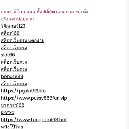
เว็บคาสิโนน่าเล่น ทั้ง
สล็อต
และ
บาคาร่า
ตึง
จริงแตกบ่อยมาก
โจ๊กเกอร์123
สล็อต168
สล็อตเว็บตรง แตกง่าย
สล็อตเว็บตรง
slot66
สล็อตเว็บตรง
สล็อตเว็บตรง
bonus888
สล็อตเว็บตรง
https://pgslot99.life
https://www.pussy888fun.vip
บาคาร่า168
slotxo
https://www.tangtem168.bet
หนังโป๊ไทย