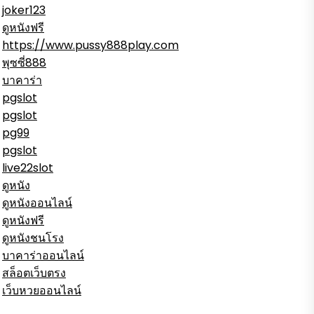
joker123
ดูหนังฟรี
https://www.pussy888play.com
พุซซี่888
บาคาร่า
pgslot
pgslot
pg99
pgslot
live22slot
ดูหนัง
ดูหนังออนไลน์
ดูหนังฟรี
ดูหนังชนโรง
บาคาร่าออนไลน์
สล็อตเว็บตรง
เว็บหวยออนไลน์