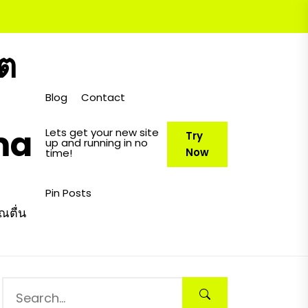
ต
Blog
Contact
ema
Lets get your new site
Try
up and running in no
Now
time!
Pin Posts
ณตื่น