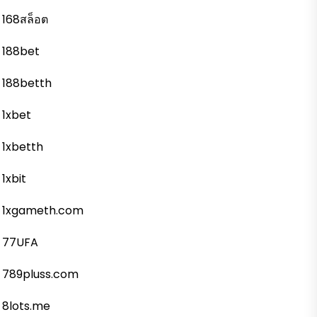
168สล็อต
188bet
188betth
1xbet
1xbetth
1xbit
1xgameth.com
77UFA
789pluss.com
8lots.me