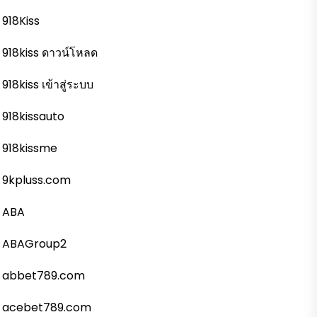
918Kiss
918kiss ดาวน์โหลด
918kiss เข้าสู่ระบบ
918kissauto
918kissme
9kpluss.com
ABA
ABAGroup2
abbet789.com
acebet789.com