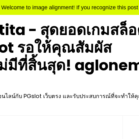
Welcome to image alignment! If you recognize this post
ta - สุดยอดเกมสล็อ
ot รอให้คุณสัมผัส
่มีที่สิ้นสุด! aglon
ไลน์กับ PGslot เว็บตรง และรับประสบการณ์ที่จะทำให้คุ