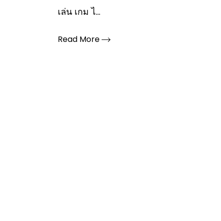
เล่น เกม ไ...
Read More