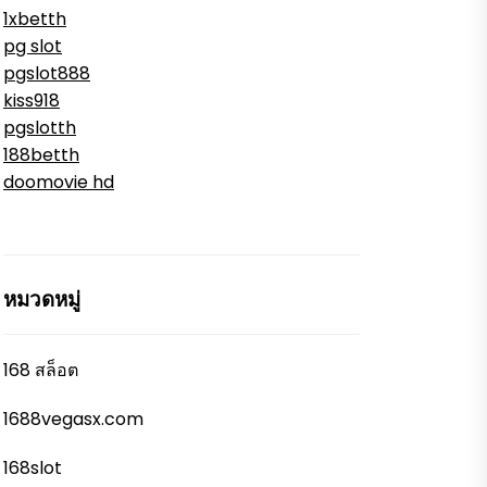
1xbetth
pg slot
pgslot888
kiss918
pgslotth
188betth
doomovie hd
หมวดหมู่
168 สล็อต
1688vegasx.com
168slot