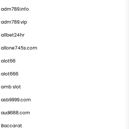
adm789.info
adm789.vip
allbet24hr
allone745s.com
alot66
alot666
amb slot
asb9999.com
audi688.com
Baccarat