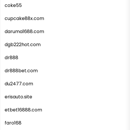
coke55
cupcake88x.com
daruma1688.com
dgb222hot.com
dr888
dr888bet.com
du2477.com
erisauto.site
etbet16888.com
faro168