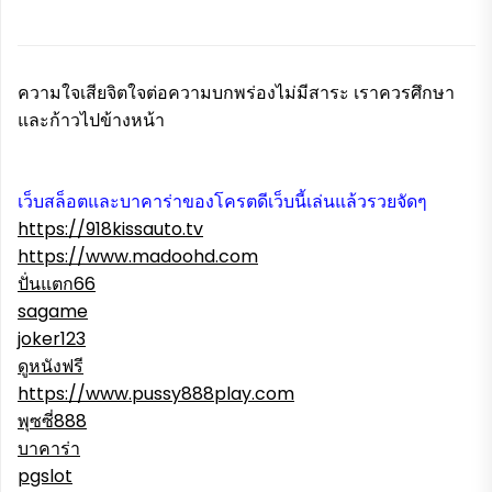
ความใจเสียจิตใจต่อความบกพร่องไม่มีสาระ เราควรศึกษา
และก้าวไปข้างหน้า
เว็บสล็อตและบาคาร่าของโครตดีเว็บนี้เล่นแล้วรวยจัดๆ
https://918kissauto.tv
https://www.madoohd.com
ปั่นแตก66
sagame
joker123
ดูหนังฟรี
https://www.pussy888play.com
พุซซี่888
บาคาร่า
pgslot