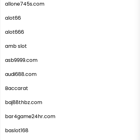
allone745s.com
alot66
alot666
amb slot
asb9999.com
audi688.com
Baccarat
baj88thbz.com
bar4game24hr.com
baslot168