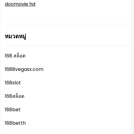
doomovie hd
หมวดหมู่
168 สล็อต
1688vegasx.com
168slot
168สล็อต
188bet
188betth