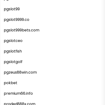
pgslot99
pgslot9999.co
pgslot999bets.com
pgslotceo
pgslotfish
pgslotgolf
pgzeus88win.com
pokbet
premium66.info
proded888x.com