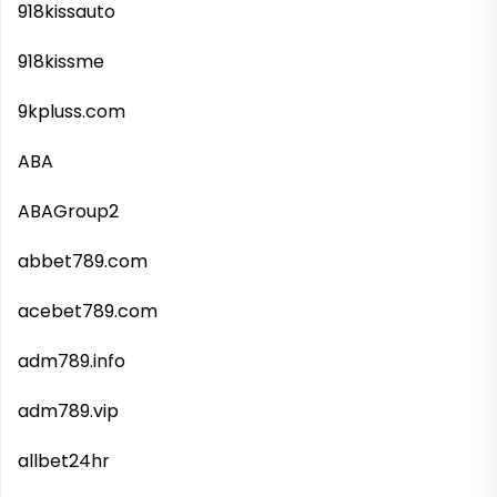
918kissauto
918kissme
9kpluss.com
ABA
ABAGroup2
abbet789.com
acebet789.com
adm789.info
adm789.vip
allbet24hr