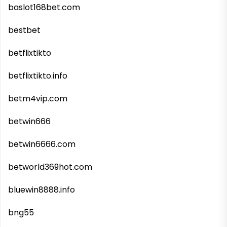
baslot168bet.com
bestbet
betflixtikto
betflixtikto.info
betm4vip.com
betwin666
betwin6666.com
betworld369hot.com
bluewin8888.info
bng55