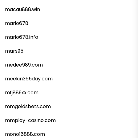
macau888.win
mario678
mario678.info
mars95
medee989.com
meekin365day.com
mfj889xx.com
mmgoldsbets.com
mmplay-casino.com
mono16888.com