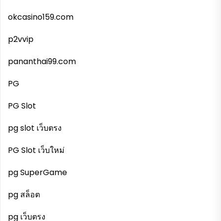
okcasino159.com
p2vvip
pananthai99.com
PG
PG Slot
pg slot เว็บตรง
PG Slot เว็บใหม่
pg SuperGame
pg สล็อต
pg เว็บตรง