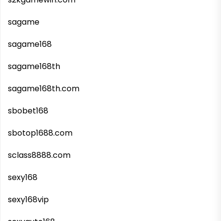
sagame
sagame168
sagame168th
sagame168th.com
sbobet168
sbotop1688.com
sclass8888.com
sexy168
sexy168vip