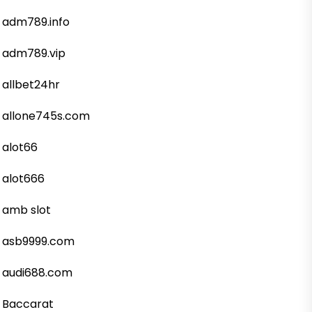
adm789.info
adm789.vip
allbet24hr
allone745s.com
alot66
alot666
amb slot
asb9999.com
audi688.com
Baccarat