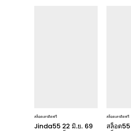
สล็อตเครดิตฟรี
สล็อตเครดิตฟรี
Jinda55 22 มิ.ย. 69
สล็อต55