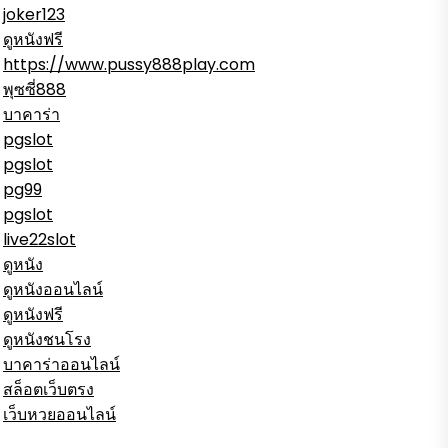
joker123
ดูหนังฟรี
https://www.pussy888play.com
พุซซี่888
บาคาร่า
pgslot
pgslot
pg99
pgslot
live22slot
ดูหนัง
ดูหนังออนไลน์
ดูหนังฟรี
ดูหนังชนโรง
บาคาร่าออนไลน์
สล็อตเว็บตรง
เว็บหวยออนไลน์