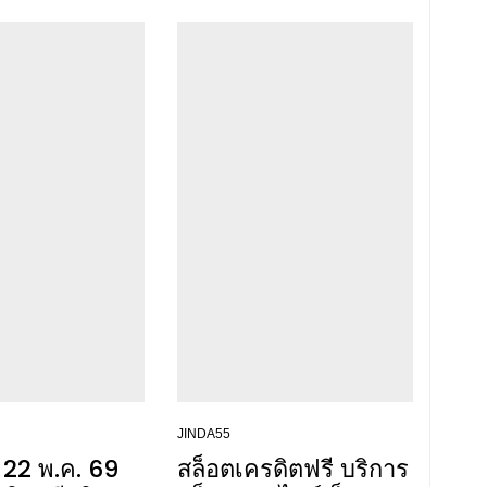
JINDA55
 22 พ.ค. 69
สล็อตเครดิตฟรี บริการ