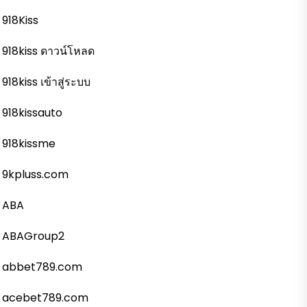
918Kiss
918kiss ดาวน์โหลด
918kiss เข้าสู่ระบบ
918kissauto
918kissme
9kpluss.com
ABA
ABAGroup2
abbet789.com
acebet789.com