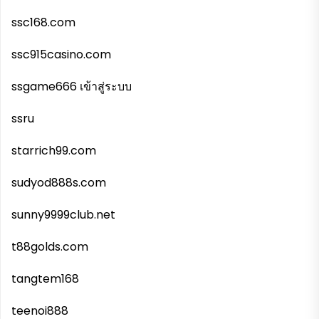
ssc168.com
ssc915casino.com
ssgame666 เข้าสู่ระบบ
ssru
starrich99.com
sudyod888s.com
sunny9999club.net
t88golds.com
tangtem168
teenoi888