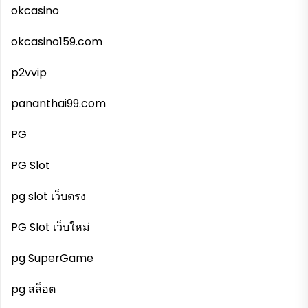
okcasino
okcasino159.com
p2vvip
pananthai99.com
PG
PG Slot
pg slot เว็บตรง
PG Slot เว็บใหม่
pg SuperGame
pg สล็อต