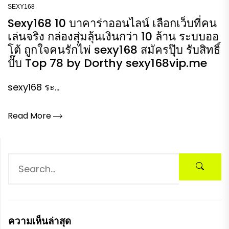
SEXY168
Sexy168 10 บาคาร่าออนไลน์ เลือกเว็บที่คน
เล่นจริง กล่องสุ่มลุ้นเงินกว่า 10 ล้าน ระบบออ
โต้ ถูกใจคนรักไพ่ sexy168 สมัครปุ๊บ รับสิทธิ์
ปั๊บ Top 78 by Dorthy sexy168vip.me
sexy168 ระ...
Read More
ความเห็นล่าสุด