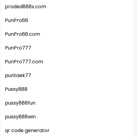
proded888x.com
PunPro66
PunPro66.com
PunPro777
PunPro777.com
puntaek77
Pussy888
pussy888fun
pussy888win
qr code generator