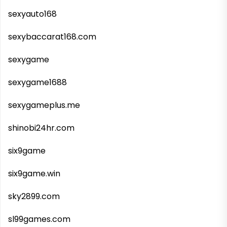
sexyauto168
sexybaccarat168.com
sexygame
sexygame1688
sexygameplus.me
shinobi24hr.com
six9game
six9game.win
sky2899.com
sl99games.com