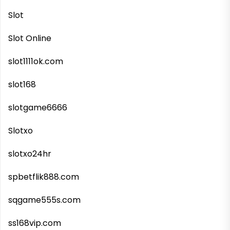
Slot
Slot Online
slot1111ok.com
slot168
slotgame6666
Slotxo
slotxo24hr
spbetflik888.com
sqgame555s.com
ss168vip.com