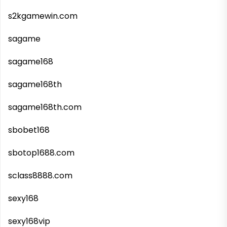
s2kgamewin.com
sagame
sagame168
sagame168th
sagame168th.com
sbobet168
sbotop1688.com
sclass8888.com
sexy168
sexy168vip