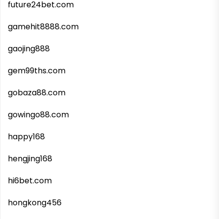
future24bet.com
gamehit8888.com
gaojing888
gem99ths.com
gobaza88.com
gowingo88.com
happy168
hengjing168
hi6bet.com
hongkong456