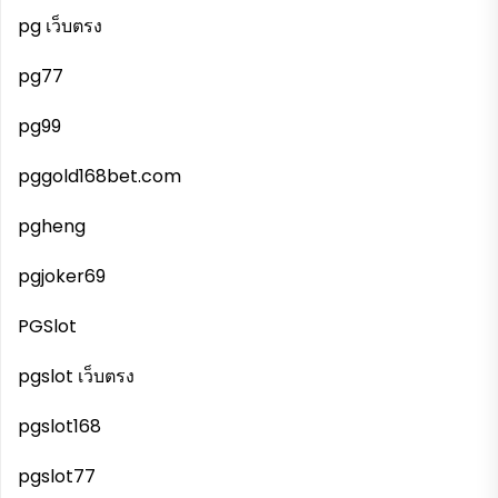
pg เว็บตรง
pg77
pg99
pggold168bet.com
pgheng
pgjoker69
PGSlot
pgslot เว็บตรง
pgslot168
pgslot77