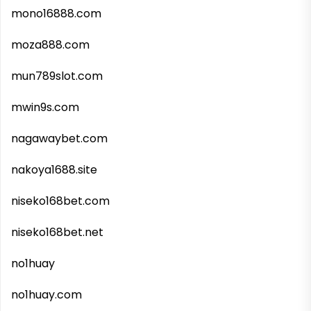
mono16888.com
moza888.com
mun789slot.com
mwin9s.com
nagawaybet.com
nakoya1688.site
niseko168bet.com
niseko168bet.net
no1huay
no1huay.com