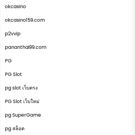
okcasino
okcasino159.com
p2vvip
pananthai99.com
PG
PG Slot
pg slot เว็บตรง
PG Slot เว็บใหม่
pg SuperGame
pg สล็อต