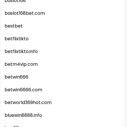
baslot168
baslot168bet.com
bestbet
betflixtikto
betflixtikto.info
betm4vip.com
betwin666
betwin6666.com
betworld369hot.com
bluewin8888.info