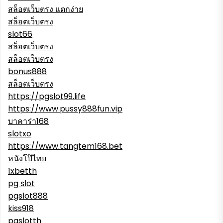
สล็อตเว็บตรง แตกง่าย
สล็อตเว็บตรง
slot66
สล็อตเว็บตรง
สล็อตเว็บตรง
bonus888
สล็อตเว็บตรง
https://pgslot99.life
https://www.pussy888fun.vip
บาคาร่า168
slotxo
https://www.tangtem168.bet
หนังโป๊ไทย
1xbetth
pg slot
pgslot888
kiss918
pgslotth