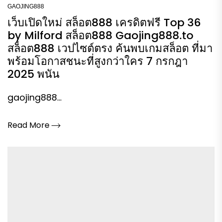
GAOJING888
เว็บเปิดใหม่ สล็อต888 เครดิตฟรี Top 36
by Milford สล็อต888 Gaojing888.to
สล็อต888 เวปไซต์ตรง ค้นพบเกมสล็อต ที่มา
พร้อมโอกาสชนะที่สูงกว่าใคร 7 กรกฎา
2025 พนัน
gaojing888...
Read More