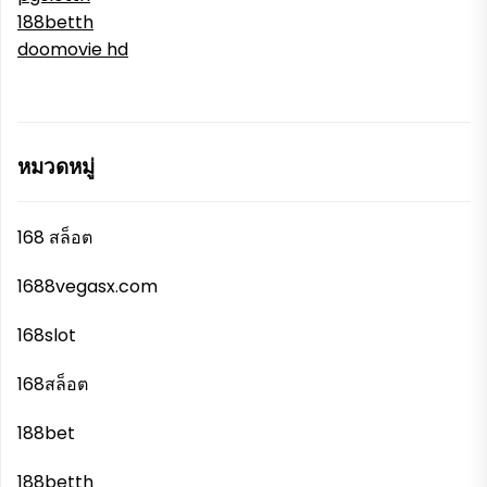
188betth
doomovie hd
หมวดหมู่
168 สล็อต
1688vegasx.com
168slot
168สล็อต
188bet
188betth