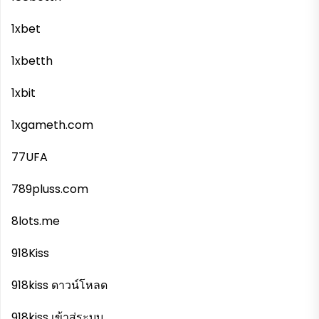
1xbet
1xbetth
1xbit
1xgameth.com
77UFA
789pluss.com
8lots.me
918Kiss
918kiss ดาวน์โหลด
918kiss เข้าสู่ระบบ