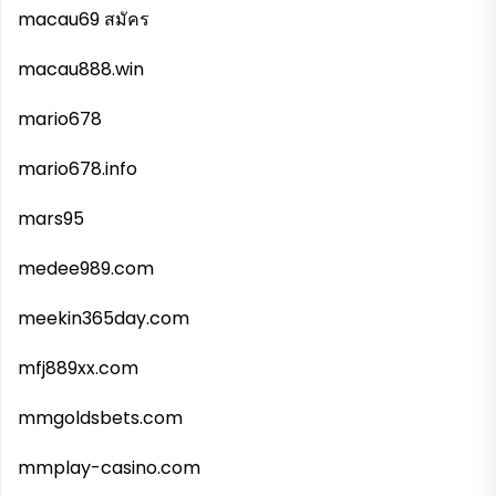
macau69 สมัคร
macau888.win
mario678
mario678.info
mars95
medee989.com
meekin365day.com
mfj889xx.com
mmgoldsbets.com
mmplay-casino.com