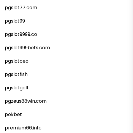
pgslot77.com
pgslot99
pgslot9999.co
pgslot999bets.com
pgslotceo
pgslotfish
pgslotgolf
pgzeus88win.com
pokbet
premium66.info