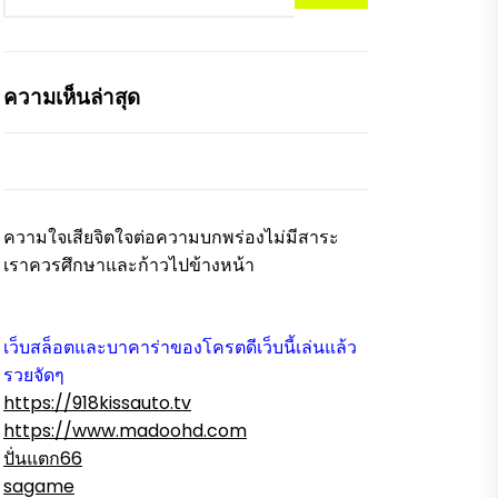
ความเห็นล่าสุด
ความใจเสียจิตใจต่อความบกพร่องไม่มีสาระ
เราควรศึกษาและก้าวไปข้างหน้า
เว็บสล็อตและบาคาร่าของโครตดีเว็บนี้เล่นแล้ว
รวยจัดๆ
https://918kissauto.tv
https://www.madoohd.com
ปั่นแตก66
sagame