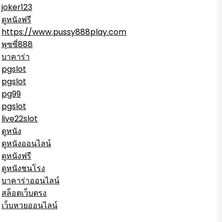
joker123
ดูหนังฟรี
https://www.pussy888play.com
พุซซี่888
บาคาร่า
pgslot
pgslot
pg99
pgslot
live22slot
ดูหนัง
ดูหนังออนไลน์
ดูหนังฟรี
ดูหนังชนโรง
บาคาร่าออนไลน์
สล็อตเว็บตรง
เว็บหวยออนไลน์