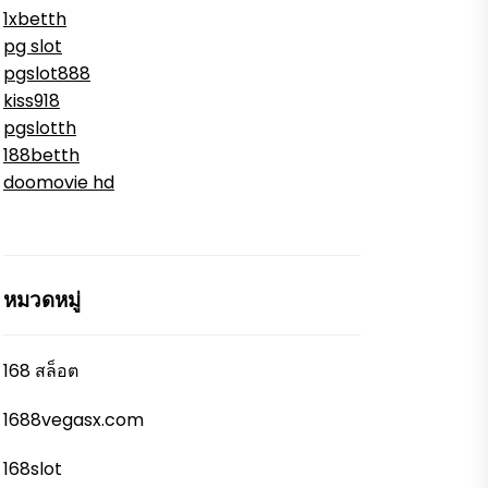
1xbetth
pg slot
pgslot888
kiss918
pgslotth
188betth
doomovie hd
หมวดหมู่
168 สล็อต
1688vegasx.com
168slot