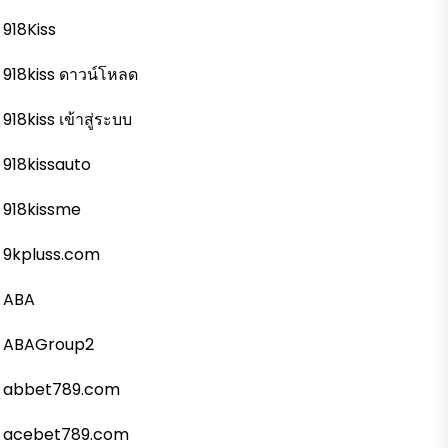
918Kiss
918kiss ดาวน์โหลด
918kiss เข้าสู่ระบบ
918kissauto
918kissme
9kpluss.com
ABA
ABAGroup2
abbet789.com
acebet789.com