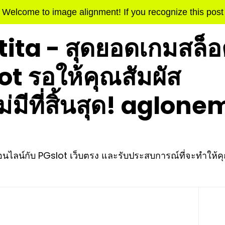
Welcome to image alignment! If you recognize this post
ta - สุดยอดเกมสล็อ
ot รอให้คุณสัมผัส
่มีที่สิ้นสุด! aglon
ไลน์กับ PGslot เว็บตรง และรับประสบการณ์ที่จะทำให้คุ