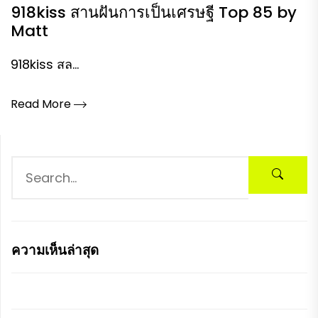
918kiss สานฝันการเป็นเศรษฐี Top 85 by
Matt
918kiss สล...
Read More
ความเห็นล่าสุด