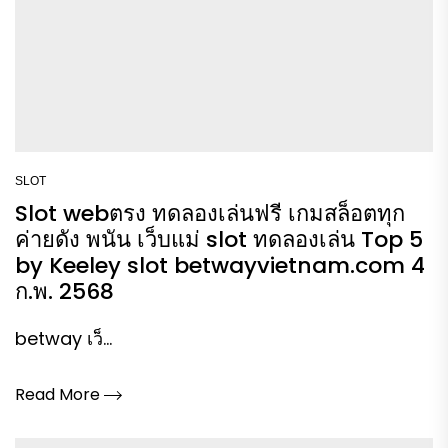
SLOT
Slot webตรง ทดลองเล่นฟรี เกมสล็อตทุก
ค่ายดัง พนัน เว็บแม่ slot ทดลองเล่น Top 5
by Keeley slot betwayvietnam.com 4
ก.พ. 2568
betway เว็...
Read More