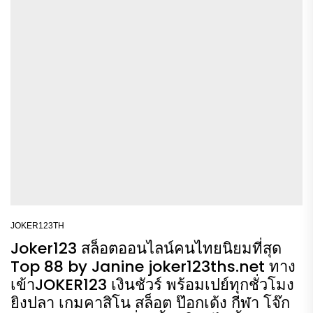
JOKER123TH
Joker123 สล็อตออนไลน์คนไทยนิยมที่สุด
Top 88 by Janine joker123ths.net ทาง
เข้าJOKER123 เงินชัวร์ พร้อมเปย์ทุกชั่วโมง
ยิงปลา เกมคาสิโน สล็อต ป๊อกเด้ง กีฬา โจ๊ก