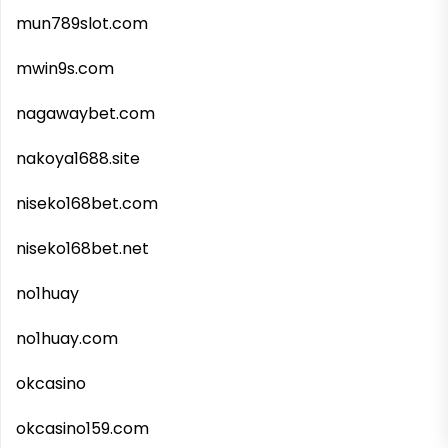
mun789slot.com
mwin9s.com
nagawaybet.com
nakoya1688.site
niseko168bet.com
niseko168bet.net
no1huay
no1huay.com
okcasino
okcasino159.com