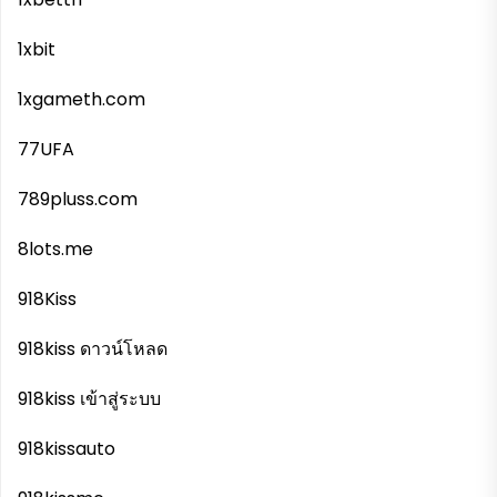
1xbit
1xgameth.com
77UFA
789pluss.com
8lots.me
918Kiss
918kiss ดาวน์โหลด
918kiss เข้าสู่ระบบ
918kissauto