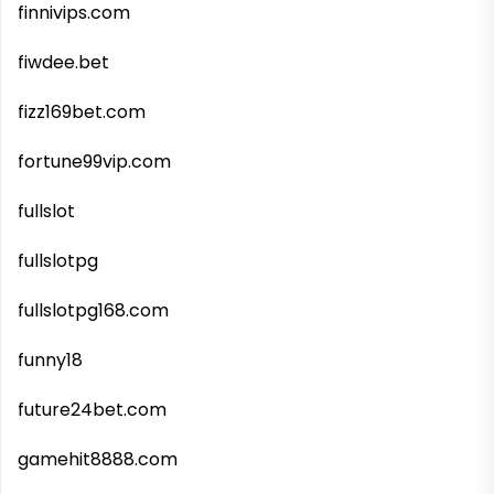
finnivips.com
fiwdee.bet
fizz169bet.com
fortune99vip.com
fullslot
fullslotpg
fullslotpg168.com
funny18
future24bet.com
gamehit8888.com