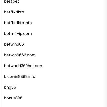
bestbet
betflixtikto
betflixtikto.info
betm4vip.com
betwin666
betwin6666.com
betworld369hot.com
bluewin8888.info
bng55
bonus888