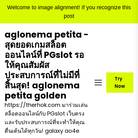
Skip
Welcome to image alignment! If you recognize this
to
post
the
content
aglonema petita -
สุดยอดเกมสล็อต
ออนไลน์ที่ PGslot รอ
ให้คุณสัมผัส
ประสบการณ์ที่ไม่มีที่
Try
สิ้นสุด! aglonema
Now
petita golden
https://therhok.com มาร่วมเล่น
สล็อตออนไลน์กับ PGslot เว็บตรง
และรับประสบการณ์ที่จะทำให้คุณ
ตื่นเต้นได้ทุกวัน! galaxy ao4e