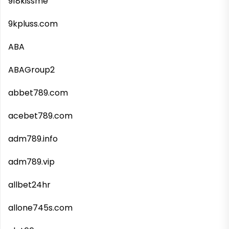
918kissme
9kpluss.com
ABA
ABAGroup2
abbet789.com
acebet789.com
adm789.info
adm789.vip
allbet24hr
allone745s.com