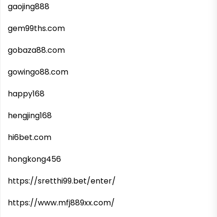
gaojing888
gem99ths.com
gobaza88.com
gowingo88.com
happy168
hengjing168
hi6bet.com
hongkong456
https://sretthi99.bet/enter/
https://www.mfj889xx.com/