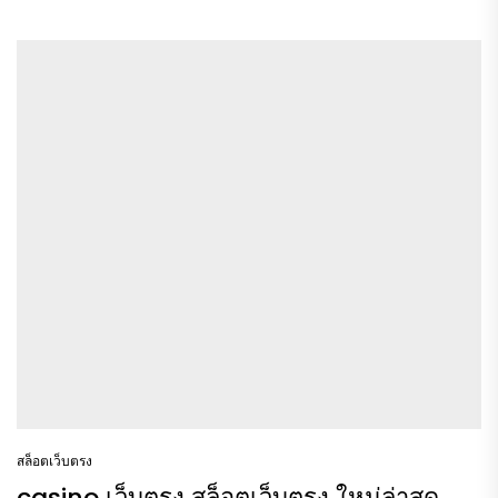
สล็อตเว็บตรง
casino เว็บตรง สล็อตเว็บตรง ใหม่ล่าสุด