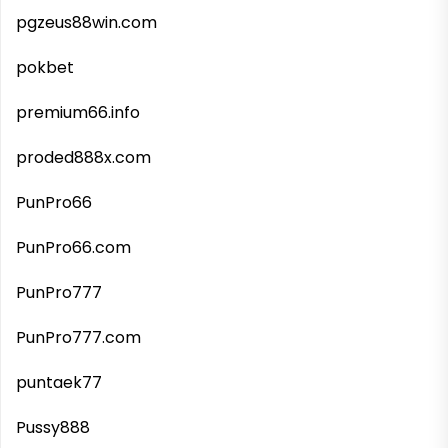
pgzeus88win.com
pokbet
premium66.info
proded888x.com
PunPro66
PunPro66.com
PunPro777
PunPro777.com
puntaek77
Pussy888