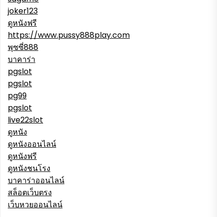
joker123
ดูหนังฟรี
https://www.pussy888play.com
พุซซี่888
บาคาร่า
pgslot
pgslot
pg99
pgslot
live22slot
ดูหนัง
ดูหนังออนไลน์
ดูหนังฟรี
ดูหนังชนโรง
บาคาร่าออนไลน์
สล็อตเว็บตรง
เว็บหวยออนไลน์