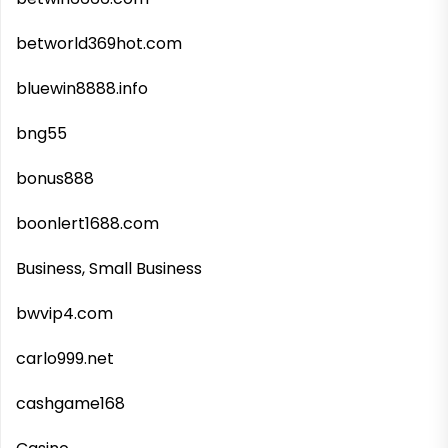
betworld369hot.com
bluewin8888.info
bng55
bonus888
boonlert1688.com
Business, Small Business
bwvip4.com
carlo999.net
cashgame168