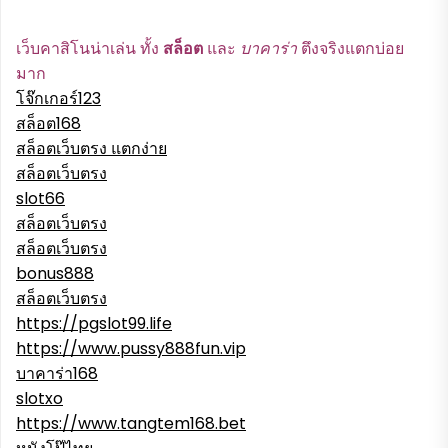
เว็บคาสิโนน่าเล่น ทั้ง
สล็อต
และ
บาคาร่า
ตึงจริงแตกบ่อย
มาก
โจ๊กเกอร์123
สล็อต168
สล็อตเว็บตรง แตกง่าย
สล็อตเว็บตรง
slot66
สล็อตเว็บตรง
สล็อตเว็บตรง
bonus888
สล็อตเว็บตรง
https://pgslot99.life
https://www.pussy888fun.vip
บาคาร่า168
slotxo
https://www.tangtem168.bet