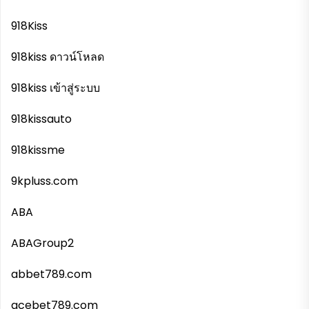
918Kiss
918kiss ดาวน์โหลด
918kiss เข้าสู่ระบบ
918kissauto
918kissme
9kpluss.com
ABA
ABAGroup2
abbet789.com
acebet789.com