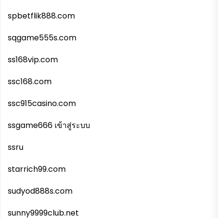
spbetflik888.com
sqgame555s.com
ss168vip.com
ssc168.com
ssc915casino.com
ssgame666 เข้าสู่ระบบ
ssru
starrich99.com
sudyod888s.com
sunny9999club.net