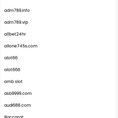
adm789.info
adm789.vip
allbet24hr
allone745s.com
alot66
alot666
amb slot
asb9999.com
audi688.com
Baccarat