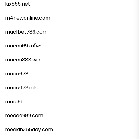
lux555.net
m4newonline.com
mac1bet789.com
macau69 สมัคร
macau888.win
mario678
mario678.info
mars95
medee989.com
meekin365day.com