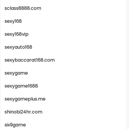
sclass8888.com
sexy168
sexy168vip
sexyauto168
sexybaccarat168.com
sexygame
sexygame1688
sexygameplus.me
shinobi24hr.com
six9game