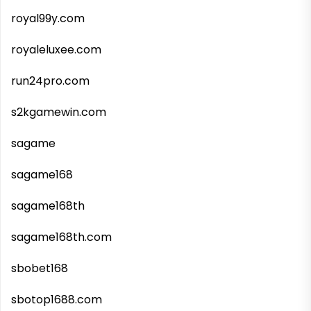
royal99y.com
royaleluxee.com
run24pro.com
s2kgamewin.com
sagame
sagame168
sagame168th
sagame168th.com
sbobet168
sbotop1688.com