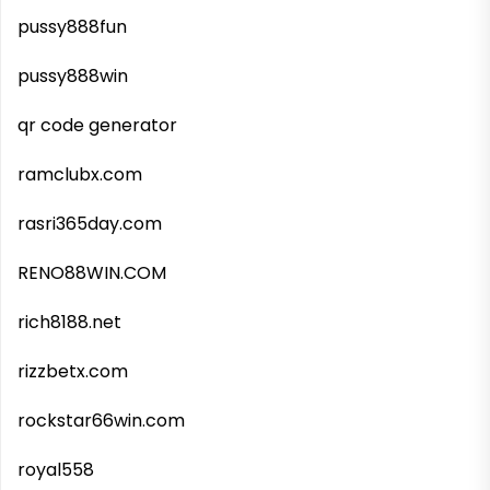
pussy888fun
pussy888win
qr code generator
ramclubx.com
rasri365day.com
RENO88WIN.COM
rich8188.net
rizzbetx.com
rockstar66win.com
royal558