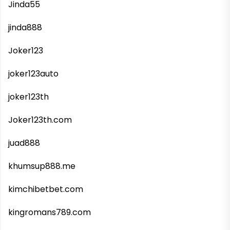
Jinda55
jinda888
Joker123
joker123auto
joker123th
Joker123th.com
juad888
khumsup888.me
kimchibetbet.com
kingromans789.com