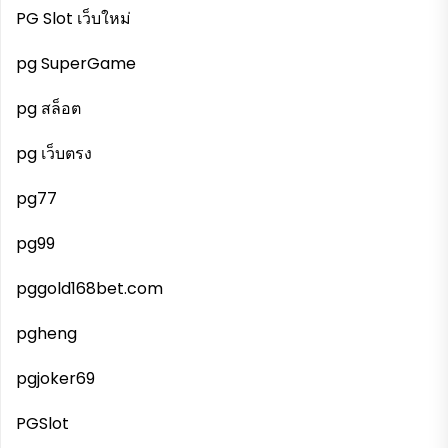
PG Slot เว็บใหม่
pg SuperGame
pg สล็อต
pg เว็บตรง
pg77
pg99
pggold168bet.com
pgheng
pgjoker69
PGSlot