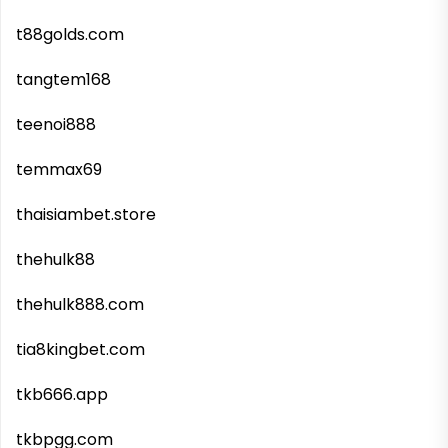
t88golds.com
tangtem168
teenoi888
temmax69
thaisiambet.store
thehulk88
thehulk888.com
tia8kingbet.com
tkb666.app
tkbpgg.com