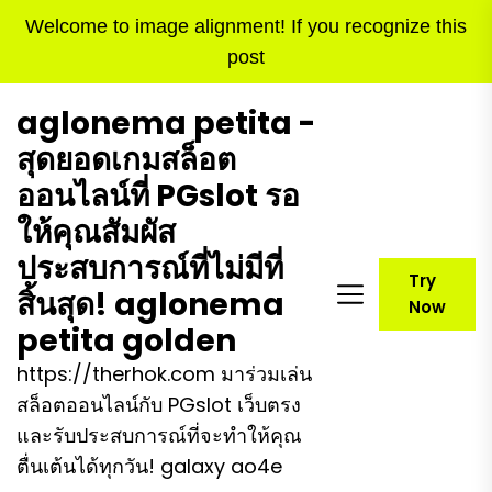
Skip
Welcome to image alignment! If you recognize this
to
post
the
content
aglonema petita -
สุดยอดเกมสล็อต
ออนไลน์ที่ PGslot รอ
ให้คุณสัมผัส
ประสบการณ์ที่ไม่มีที่
Try
สิ้นสุด! aglonema
Now
petita golden
https://therhok.com มาร่วมเล่น
สล็อตออนไลน์กับ PGslot เว็บตรง
และรับประสบการณ์ที่จะทำให้คุณ
ตื่นเต้นได้ทุกวัน! galaxy ao4e