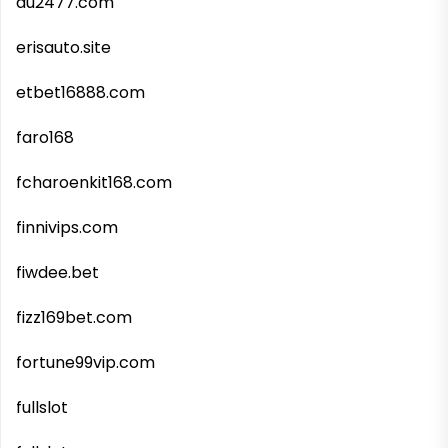
du2477.com
erisauto.site
etbet16888.com
faro168
fcharoenkit168.com
finnivips.com
fiwdee.bet
fizz169bet.com
fortune99vip.com
fullslot