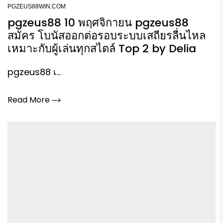
PGZEUS88WIN.COM
pgzeus88 10 พฤศจิกายน pgzeus88
สมัคร โบนัสออกต่อรอบระบบเสถียรลื่นไหล
เหมาะกับผู้เล่นทุกสไตล์ Top 2 by Delia
pgzeus88 เ...
Read More