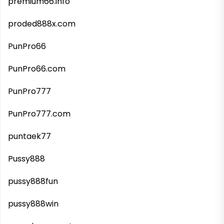
premium66.info
proded888x.com
PunPro66
PunPro66.com
PunPro777
PunPro777.com
puntaek77
Pussy888
pussy888fun
pussy888win