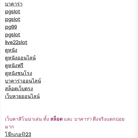
บาคาร่า
pgslot
pgslot
pg99
pgslot
live22slot
ดูหนัง
ดูหนังออนไลน์
ดูหนังฟรี
ดูหนังชนโรง
บาคาร่าออนไลน์
สล็อตเว็บตรง
เว็บหวยออนไลน์
เว็บคาสิโนน่าเล่น ทั้ง
สล็อต
และ
บาคาร่า
ตึงจริงแตกบ่อย
มาก
โจ๊กเกอร์123