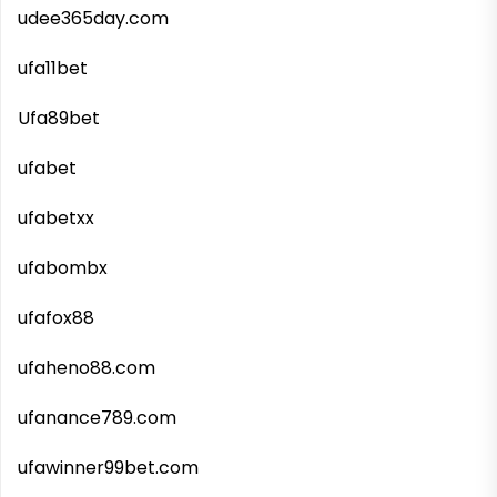
udee365day.com
ufa11bet
Ufa89bet
ufabet
ufabetxx
ufabombx
ufafox88
ufaheno88.com
ufanance789.com
ufawinner99bet.com