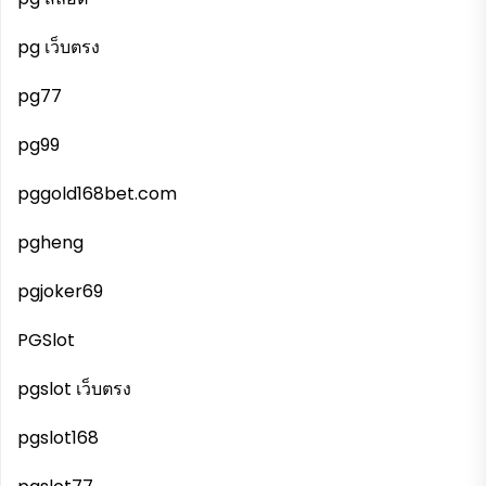
pg เว็บตรง
pg77
pg99
pggold168bet.com
pgheng
pgjoker69
PGSlot
pgslot เว็บตรง
pgslot168