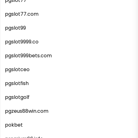
pgslot77
pgslot77.com
pgslot99
pgslot9999.co
pgslot999bets.com
pgslotceo
pgslotfish
pgslotgolf
pgzeus88win.com
pokbet