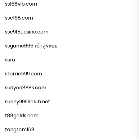
ss168vip.com
ssc168.com
ssc915casino.com
ssgame666 เข้าสู่ระบบ
ssru
starrich99.com
sudyod888s.com
sunny9999club.net
t88golds.com
tangtem168