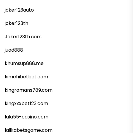
joker123auto
joker123th
Joker123th.com
juad888
khumsup888.me
kimchibetbet.com
kingromans789.com
kingxxxbet123.com
lala55-casino.com
lalikabetsgame.com