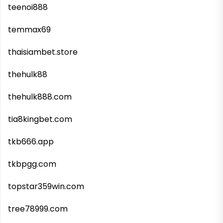
teenoi888
temmax69
thaisiambet.store
thehulk88
thehulk888.com
tia8kingbet.com
tkb666.app
tkbpgg.com
topstar359win.com
tree78999.com