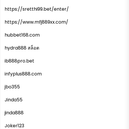
https://sretthi99.bet/enter/
https://www.mfj889xx.com/
hubbet168.com
hydra888 สล็อต
ib888pro.bet
infyplus888.com
jbo355
Jinda55
jinda888
Joker123