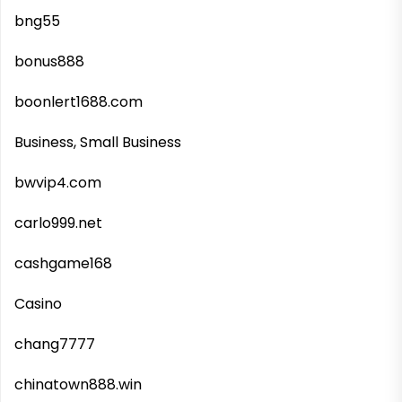
bng55
bonus888
boonlert1688.com
Business, Small Business
bwvip4.com
carlo999.net
cashgame168
Casino
chang7777
chinatown888.win