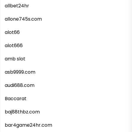
allbet24hr
allone745s.com
alot66
alot666
amb slot
asb9999.com
audi688.com
Baccarat
baj88thbz.com
bar4game24hr.com