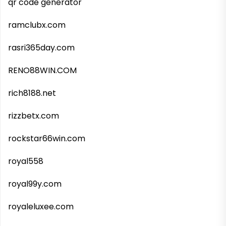
qr code generator
ramclubx.com
rasri365day.com
RENO88WIN.COM
rich8188.net
rizzbetx.com
rockstar66win.com
royal558
royal99y.com
royaleluxee.com