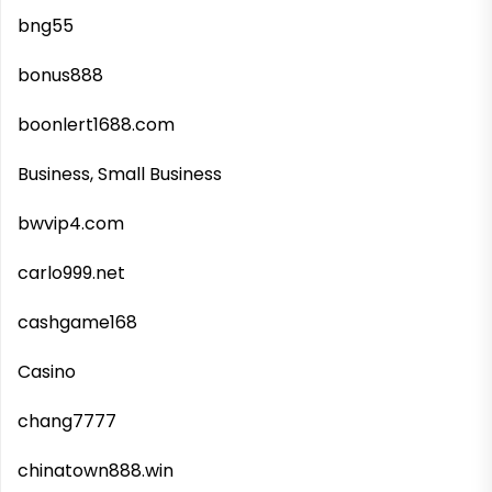
bng55
bonus888
boonlert1688.com
Business, Small Business
bwvip4.com
carlo999.net
cashgame168
Casino
chang7777
chinatown888.win