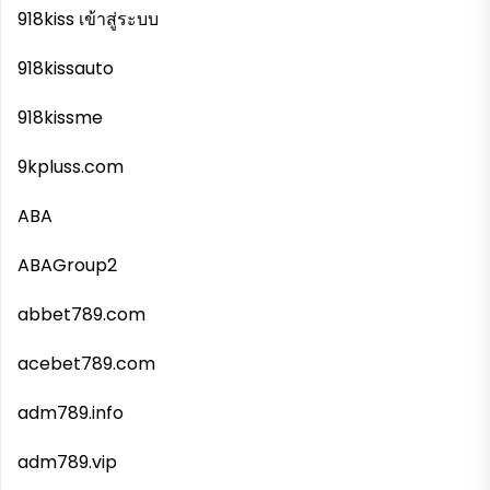
918kiss เข้าสู่ระบบ
918kissauto
918kissme
9kpluss.com
ABA
ABAGroup2
abbet789.com
acebet789.com
adm789.info
adm789.vip