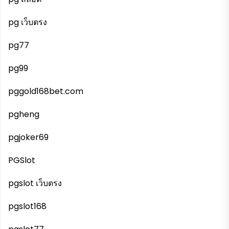
pg เว็บตรง
pg77
pg99
pggold168bet.com
pgheng
pgjoker69
PGSlot
pgslot เว็บตรง
pgslot168