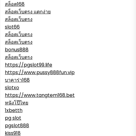
สล็อต168
สล็อตเว็บตรง แตกง่าย
สล็อตเว็บตรง
slot66
สล็อตเว็บตรง
สล็อตเว็บตรง
bonus888
สล็อตเว็บตรง
https://pgslot99.life
https://www.pussy888fun.vip
บาคาร่า168
slotxo
https://www.tangtem168.bet
หนังโป๊ไทย
1xbetth
pg slot
pgslot888
kiss918