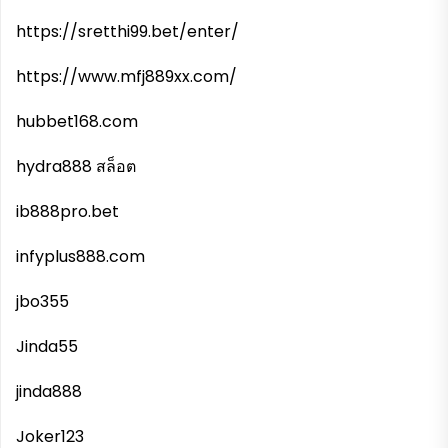
https://sretthi99.bet/enter/
https://www.mfj889xx.com/
hubbet168.com
hydra888 สล็อต
ib888pro.bet
infyplus888.com
jbo355
Jinda55
jinda888
Joker123