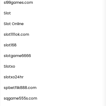
sl99games.com
Slot
Slot Online
slot1111ok.com
slot168
slotgame6666
Slotxo
slotxo24hr
spbetflik888.com
sqgame555s.com