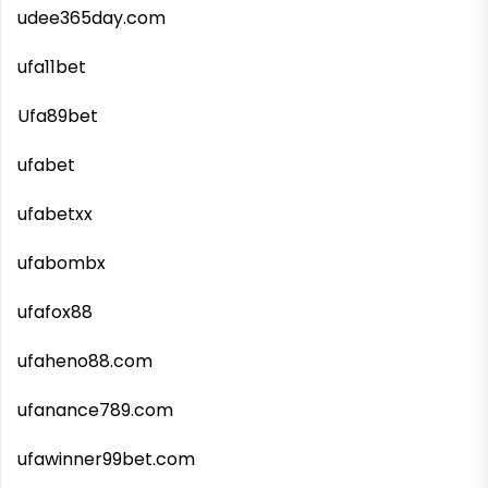
udee365day.com
ufa11bet
Ufa89bet
ufabet
ufabetxx
ufabombx
ufafox88
ufaheno88.com
ufanance789.com
ufawinner99bet.com