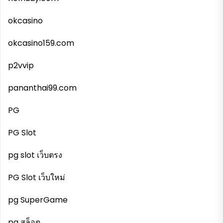
okcasino
okcasino159.com
p2vvip
pananthai99.com
PG
PG Slot
pg slot เว็บตรง
PG Slot เว็บใหม่
pg SuperGame
pg สล็อต