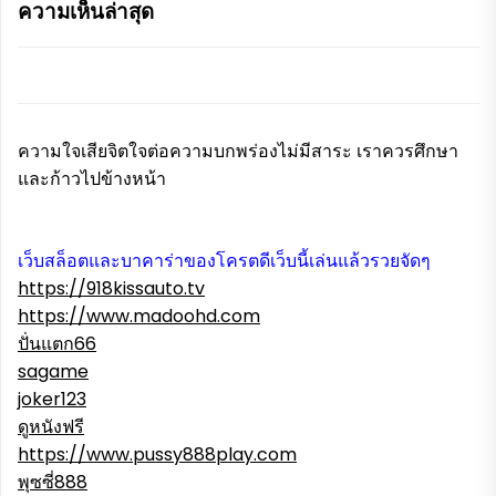
ความเห็นล่าสุด
ความใจเสียจิตใจต่อความบกพร่องไม่มีสาระ เราควรศึกษา
และก้าวไปข้างหน้า
เว็บสล็อตและบาคาร่าของโครตดีเว็บนี้เล่นแล้วรวยจัดๆ
https://918kissauto.tv
https://www.madoohd.com
ปั่นแตก66
sagame
joker123
ดูหนังฟรี
https://www.pussy888play.com
พุซซี่888