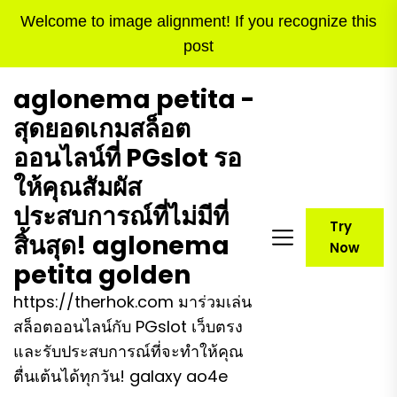
Skip
Welcome to image alignment! If you recognize this
to
post
the
content
aglonema petita -
สุดยอดเกมสล็อต
ออนไลน์ที่ PGslot รอ
ให้คุณสัมผัส
ประสบการณ์ที่ไม่มีที่
Try
สิ้นสุด! aglonema
Now
petita golden
https://therhok.com มาร่วมเล่น
สล็อตออนไลน์กับ PGslot เว็บตรง
และรับประสบการณ์ที่จะทำให้คุณ
ตื่นเต้นได้ทุกวัน! galaxy ao4e