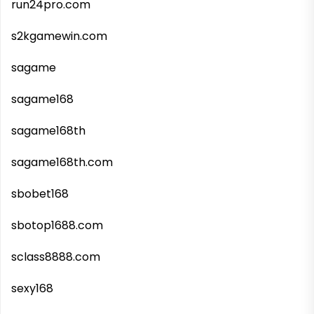
run24pro.com
s2kgamewin.com
sagame
sagame168
sagame168th
sagame168th.com
sbobet168
sbotop1688.com
sclass8888.com
sexy168