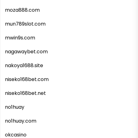
moza888.com
mun789slot.com
mwin9s.com
nagawaybet.com
nakoya1688.site
niseko168bet.com
niseko168bet.net
no1huay
no1huay.com
okcasino