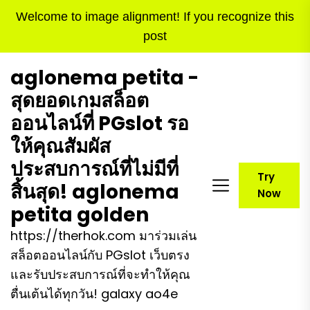
Skip
Welcome to image alignment! If you recognize this
to
post
the
content
aglonema petita -
สุดยอดเกมสล็อต
ออนไลน์ที่ PGslot รอ
ให้คุณสัมผัส
ประสบการณ์ที่ไม่มีที่
Try
สิ้นสุด! aglonema
Now
petita golden
https://therhok.com มาร่วมเล่น
สล็อตออนไลน์กับ PGslot เว็บตรง
และรับประสบการณ์ที่จะทำให้คุณ
ตื่นเต้นได้ทุกวัน! galaxy ao4e