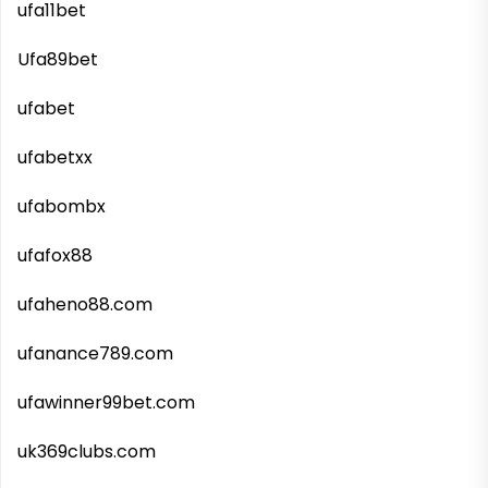
ufa11bet
Ufa89bet
ufabet
ufabetxx
ufabombx
ufafox88
ufaheno88.com
ufanance789.com
ufawinner99bet.com
uk369clubs.com