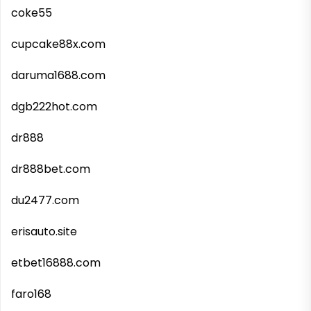
coke55
cupcake88x.com
daruma1688.com
dgb222hot.com
dr888
dr888bet.com
du2477.com
erisauto.site
etbet16888.com
faro168