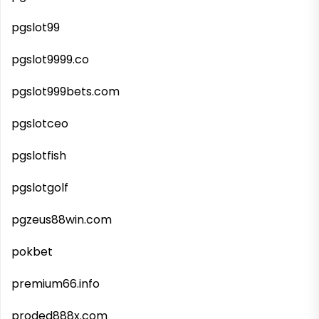
pgslot99
pgslot9999.co
pgslot999bets.com
pgslotceo
pgslotfish
pgslotgolf
pgzeus88win.com
pokbet
premium66.info
proded888x.com