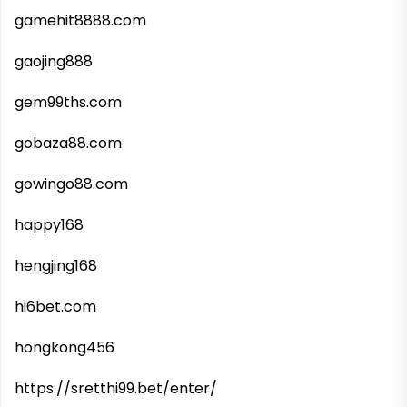
gamehit8888.com
gaojing888
gem99ths.com
gobaza88.com
gowingo88.com
happy168
hengjing168
hi6bet.com
hongkong456
https://sretthi99.bet/enter/