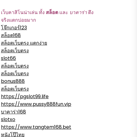
เว็บคาสิโนน่าเล่น ทั้ง
สล็อต
และ
บาคาร่า
ตึง
จริงแตกบ่อยมาก
โจ๊กเกอร์123
สล็อต168
สล็อตเว็บตรง แตกง่าย
สล็อตเว็บตรง
slot66
สล็อตเว็บตรง
สล็อตเว็บตรง
bonus888
สล็อตเว็บตรง
https://pgslot99.life
https://www.pussy888fun.vip
บาคาร่า168
slotxo
https://www.tangtem168.bet
หนังโป๊ไทย