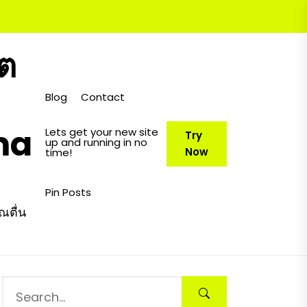
ต
Blog
Contact
ema
Lets get your new site
Try
up and running in no
Now
time!
Pin Posts
ณตื่น