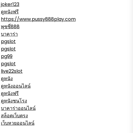
joker123
ดูหนังฟรี
https://www.pussy888play.com
พุซซี่888
บาคาร่า
pgslot
pgslot
pg99
pgslot
live22slot
ดูหนัง
ดูหนังออนไลน์
ดูหนังฟรี
ดูหนังชนโรง
บาคาร่าออนไลน์
สล็อตเว็บตรง
เว็บหวยออนไลน์