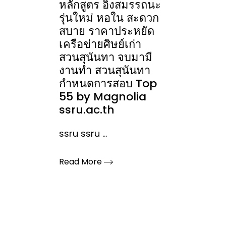
หลักสูตร อิงสมรรถนะ
รุ่นใหม่ หอใน สะดวก
สบาย ราคาประหยัด
เครือข่ายศิษย์เก่า
สวนสุนันทา จบมามี
งานทำ สวนสุนันทา
กำหนดการสอบ Top
55 by Magnolia
ssru.ac.th
ssru ssru ...
Read More