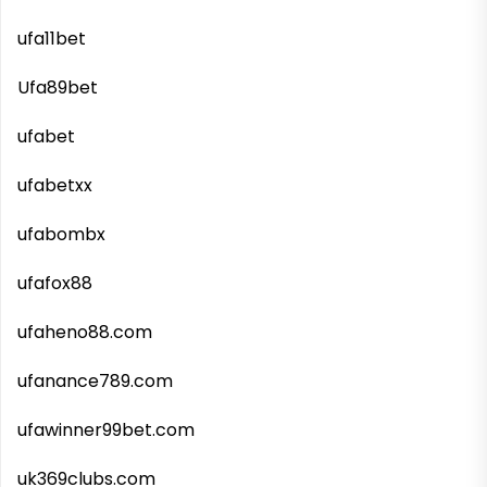
ufa11bet
Ufa89bet
ufabet
ufabetxx
ufabombx
ufafox88
ufaheno88.com
ufanance789.com
ufawinner99bet.com
uk369clubs.com