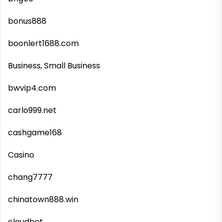
bonus888
boonlert1688.com
Business, Small Business
bwvip4.com
carlo999.net
cashgame168
Casino
chang7777
chinatown888.win
cloudbet