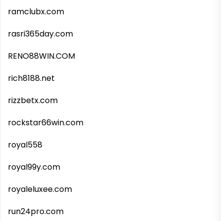
ramclubx.com
rasri365day.com
RENO88WIN.COM
rich8188.net
rizzbetx.com
rockstar66win.com
royal558
royal99y.com
royaleluxee.com
run24pro.com