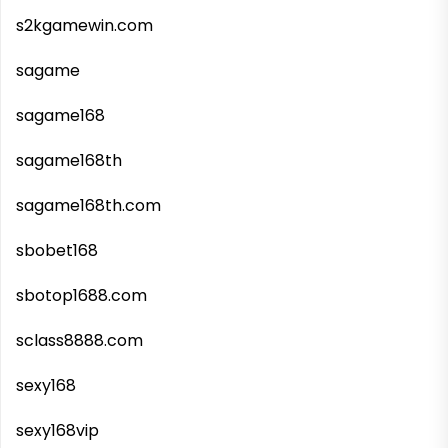
s2kgamewin.com
sagame
sagame168
sagame168th
sagame168th.com
sbobet168
sbotop1688.com
sclass8888.com
sexy168
sexy168vip