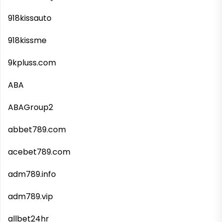
918kissauto
918kissme
9kpluss.com
ABA
ABAGroup2
abbet789.com
acebet789.com
adm789.info
adm789.vip
allbet24hr