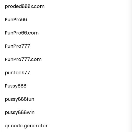
proded888x.com
PunPro66
PunPro66.com
PunPro777
PunPro777.com
puntaek77
Pussy888
pussy888fun
pussy888win
qr code generator