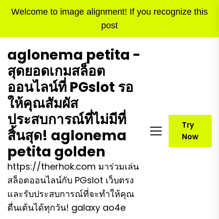
Skip
Welcome to image alignment! If you recognize this
to
post
the
content
aglonema petita -
สุดยอดเกมสล็อต
ออนไลน์ที่ PGslot รอ
ให้คุณสัมผัส
ประสบการณ์ที่ไม่มีที่
Try
สิ้นสุด! aglonema
Now
petita golden
https://therhok.com มาร่วมเล่น
สล็อตออนไลน์กับ PGslot เว็บตรง
และรับประสบการณ์ที่จะทำให้คุณ
ตื่นเต้นได้ทุกวัน! galaxy ao4e