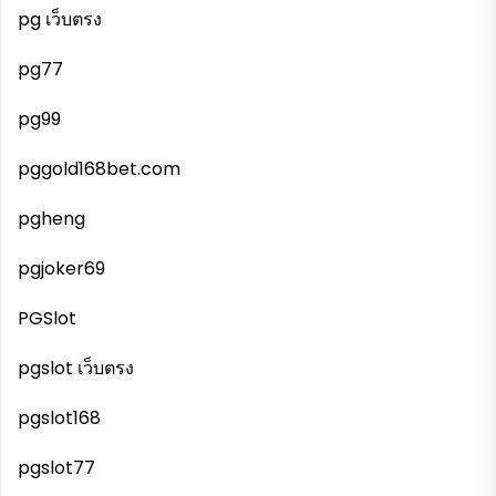
pg เว็บตรง
pg77
pg99
pggold168bet.com
pgheng
pgjoker69
PGSlot
pgslot เว็บตรง
pgslot168
pgslot77