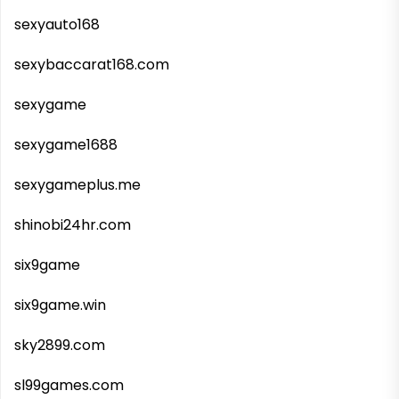
sexyauto168
sexybaccarat168.com
sexygame
sexygame1688
sexygameplus.me
shinobi24hr.com
six9game
six9game.win
sky2899.com
sl99games.com