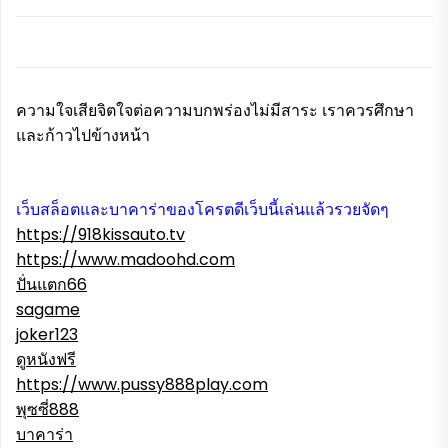
ความใจเสียจิตใจต่อความบกพร่องไม่มีสาระ เราควรศึกษา
และก้าวไปข้างหน้า
เว็บสล็อตและบาคาร่าของโครตดีเว็บนี้เล่นแล้วรวยจัดๆ
https://918kissauto.tv
https://www.madoohd.com
ปั่นแตก66
sagame
joker123
ดูหนังฟรี
https://www.pussy888play.com
พุซซี่888
บาคาร่า