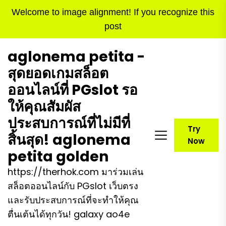
Skip
Welcome to image alignment! If you recognize this
to
post
the
content
aglonema petita -
สุดยอดเกมสล็อต
ออนไลน์ที่ PGslot รอ
ให้คุณสัมผัส
ประสบการณ์ที่ไม่มีที่
Try
สิ้นสุด! aglonema
Now
petita golden
https://therhok.com มาร่วมเล่น
สล็อตออนไลน์กับ PGslot เว็บตรง
และรับประสบการณ์ที่จะทำให้คุณ
ตื่นเต้นได้ทุกวัน! galaxy ao4e