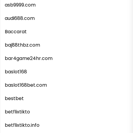
asb9999.com
audi688.com
Baccarat
baj88thbz.com
bar4game24hr.com
baslot168
baslot168bet.com
bestbet
betflixtikto
betflixtikto.info