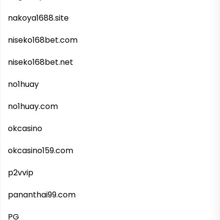
nakoya1688.site
niseko168bet.com
niseko168bet.net
no1huay
no1huay.com
okcasino
okcasino159.com
p2vvip
pananthai99.com
PG