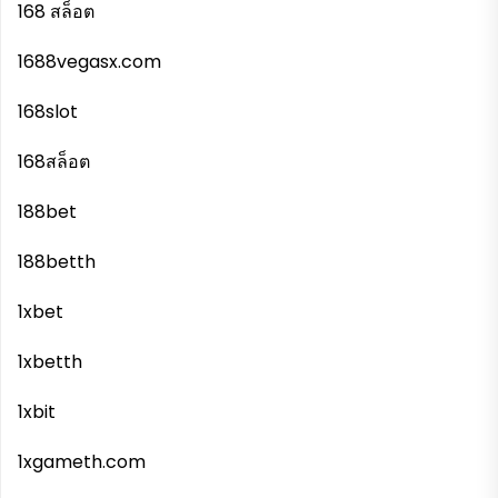
168 สล็อต
1688vegasx.com
168slot
168สล็อต
188bet
188betth
1xbet
1xbetth
1xbit
1xgameth.com