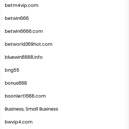
betm4vip.com
betwin666
betwin6666.com
betworld369hot.com
bluewin8888.info
bng55
bonus888
boonlert1688.com
Business, Small Business
bwvip4.com