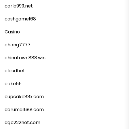
carlo999.net
cashgame168
Casino
chang7777
chinatown888.win
cloudbet
coke55
cupcake88x.com
daruma1688.com
dgb222hot.com