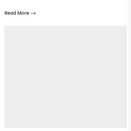
Read More