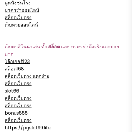
ดูหนังชนโรง
บาคาร่าออนไลน์
สล็อตเว็บตรง
เว็บหวยออนไลน์
เว็บคาสิโนน่าเล่น ทั้ง
สล็อต
และ
บาคาร่า
ตึงจริงแตกบ่อย
มาก
โจ๊กเกอร์123
สล็อต168
สล็อตเว็บตรง แตกง่าย
สล็อตเว็บตรง
slot66
สล็อตเว็บตรง
สล็อตเว็บตรง
bonus888
สล็อตเว็บตรง
https://pgslot99.life