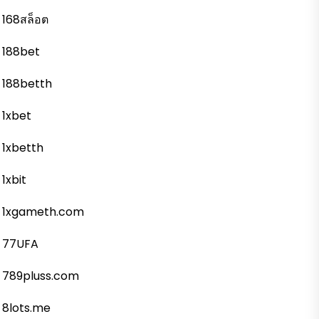
168สล็อต
188bet
188betth
1xbet
1xbetth
1xbit
1xgameth.com
77UFA
789pluss.com
8lots.me