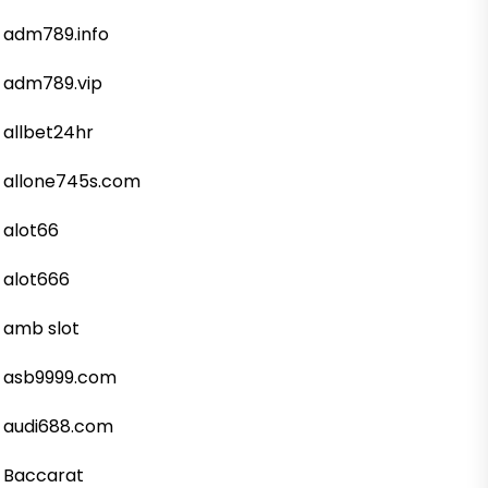
adm789.info
adm789.vip
allbet24hr
allone745s.com
alot66
alot666
amb slot
asb9999.com
audi688.com
Baccarat