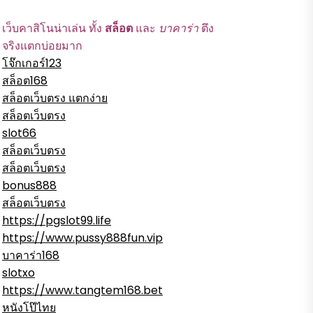
เว็บคาสิโนน่าเล่น ทั้ง
สล็อต
และ
บาคาร่า
ตึง
จริงแตกบ่อยมาก
โจ๊กเกอร์123
สล็อต168
สล็อตเว็บตรง แตกง่าย
สล็อตเว็บตรง
slot66
สล็อตเว็บตรง
สล็อตเว็บตรง
bonus888
สล็อตเว็บตรง
https://pgslot99.life
https://www.pussy888fun.vip
บาคาร่า168
slotxo
https://www.tangtem168.bet
หนังโป๊ไทย