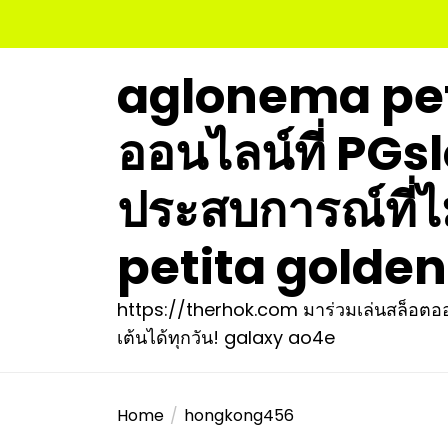
Skip
to
the
aglonema peti
content
ออนไลน์ที่ PGsl
ประสบการณ์ที่ไม
petita golden
https://therhok.com มาร่วมเล่นสล็อตออน
เต้นได้ทุกวัน! galaxy ao4e
Home
hongkong456