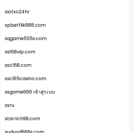
slotxo24hr
spbetflik888.com
sqgame555s.com
ss168vip.com
ssc168.com
ssc915casino.com
ssgame666 เข้าสู่ระบบ
ssru
starrich99.com
sudyod888s.com