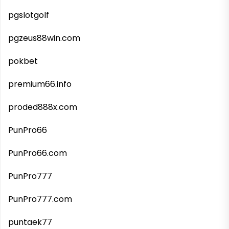
pgslotgolf
pgzeus88win.com
pokbet
premium66.info
proded888x.com
PunPro66
PunPro66.com
PunPro777
PunPro777.com
puntaek77