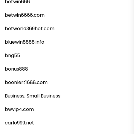
betwin666
betwin6666.com
betworld369hot.com
bluewin8888.info
bng55
bonus888
boonlert1688.com
Business, Small Business
bwvip4.com
carlo999.net