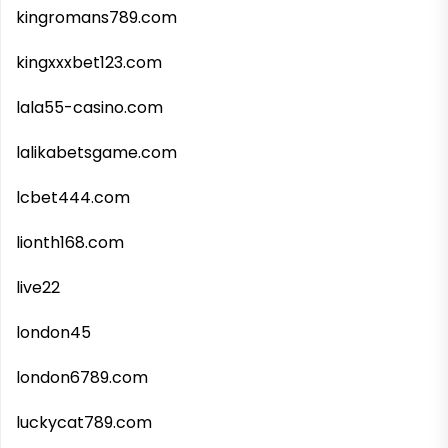
kingromans789.com
kingxxxbet123.com
lala55-casino.com
lalikabetsgame.com
lcbet444.com
lionth168.com
live22
london45
london6789.com
luckycat789.com