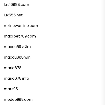
luis16888.com
lux555.net
m4newonline.com
mac1bet789.com
macau69 สมัคร
macau888.win
mario678
mario678.info
mars95
medee989.com