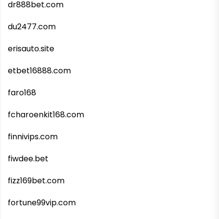
dr888bet.com
du2477.com
erisauto.site
etbet16888.com
faro168
fcharoenkit168.com
finnivips.com
fiwdee.bet
fizz169bet.com
fortune99vip.com