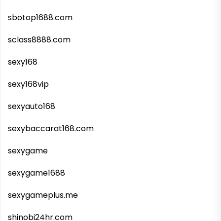
sbotop1688.com
sclass8888.com
sexy168
sexy168vip
sexyauto168
sexybaccarat168.com
sexygame
sexygame1688
sexygameplus.me
shinobi24hr.com