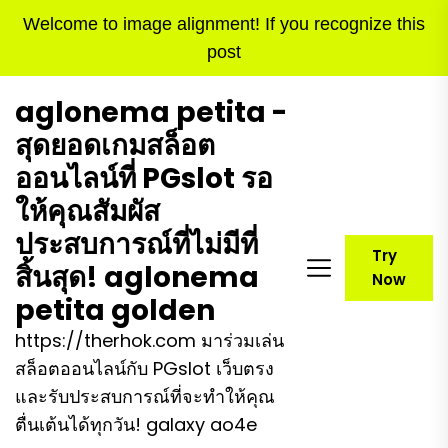
Skip
Welcome to image alignment! If you recognize this
to
post
the
content
aglonema petita -
สุดยอดเกมสล็อต
ออนไลน์ที่ PGslot รอ
ให้คุณสัมผัส
ประสบการณ์ที่ไม่มีที่
Try
สิ้นสุด! aglonema
Now
petita golden
https://therhok.com มาร่วมเล่น
สล็อตออนไลน์กับ PGslot เว็บตรง
และรับประสบการณ์ที่จะทำให้คุณ
ตื่นเต้นได้ทุกวัน! galaxy ao4e