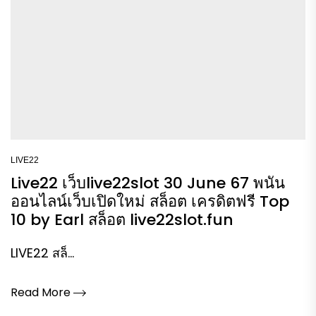
LIVE22
Live22 เว็บlive22slot 30 June 67 พนัน
ออนไลน์เว็บเปิดใหม่ สล็อต เครดิตฟรี Top
10 by Earl สล็อต live22slot.fun
LIVE22 สล็...
Read More