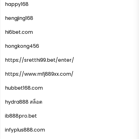
happy168
hengjing168
hi6bet.com
hongkong456
https://sretthi99.bet/enter/
https://www.mfj889xx.com/
hubbet168.com
hydra888 สล็อต
ib888pro.bet
infyplus888.com