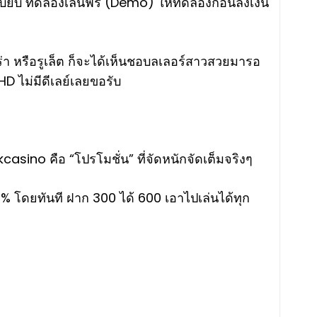
เบียบ ทดลองเล่นฟรี (Demo) ให้ทดลองก่อนลงเงิน
า หรือรูเล็ต ก็จะได้เห็นชอบลเลอร์สาวสวยมารอ
D ไม่มีดีเลย์เลยขอรับ
casino คือ “โปรโมชั่น” ที่จัดหนักจัดเต็มจริงๆ
0% โดยทันที ฝาก 300 ได้ 600 เอาไปเล่นได้ทุก