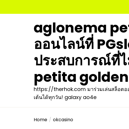
Skip
to
the
aglonema peti
content
ออนไลน์ที่ PGsl
ประสบการณ์ที่ไม
petita golden
https://therhok.com มาร่วมเล่นสล็อตออน
เต้นได้ทุกวัน! galaxy ao4e
Home
okcasino