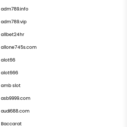
adm789.info
adm789.vip
allbet24hr
allone745s.com
alot66
alot666
amb slot
asb9999.com
audi688.com
Baccarat