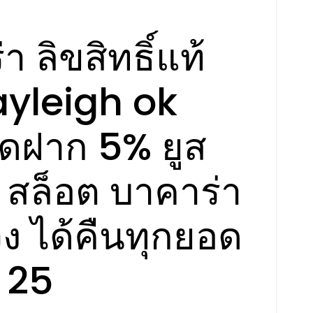
 ลิขสิทธิ์แท้
ayleigh ok
ดฝาก 5% ยูส
้ง สล็อต บาคาร่า
วง ได้คืนทุกยอด
 25