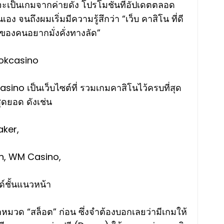
่าจะเป็นเกมจากค่ายดัง โปรโมชั่นที่อัปเดตตลอด
อง จนถึงผมเริ่มมีความรู้สึกว่า “เว็บ คาสิโน ที่ดี
กของคนอยากมั่งคั่งทางลัด”
ง okcasino
casino เป็นเว็บไซต์ที่ รวมเกมคาสิโนไว้ครบที่สุด
ุดยอด ดังเช่น
aker,
on, WM Casino,
ด์ชั้นแนวหน้า
หมวด “สล็อต” ก่อน ซึ่งจำต้องบอกเลยว่ามีเกมให้