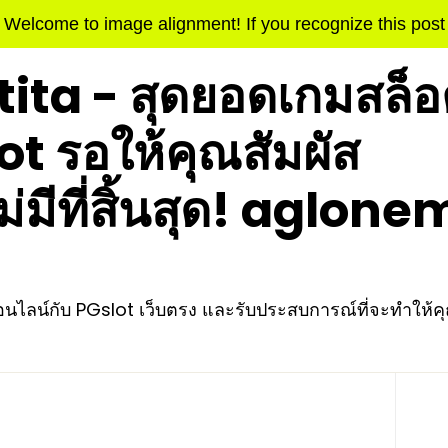
Welcome to image alignment! If you recognize this post
ta - สุดยอดเกมสล็อ
ot รอให้คุณสัมผัส
่มีที่สิ้นสุด! aglon
ไลน์กับ PGslot เว็บตรง และรับประสบการณ์ที่จะทำให้คุ