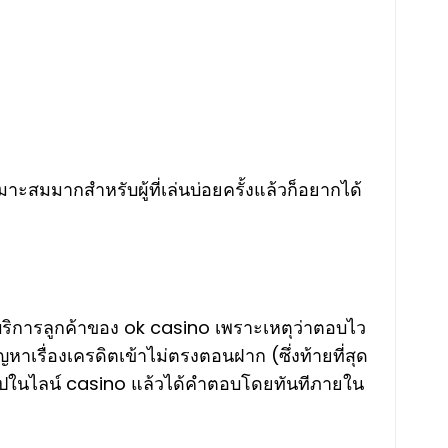
หมาะสมมากสำหรับผู้ที่เล่นบ่อยครั้งแล้วก็อยากได้
านบริการลูกค้าของ ok casino เพราะเหตุว่าตอบไว
เรื่องเครดิตเข้าไม่ตรงตอนฝาก (ซึ่งท้ายที่สุด
ทไปในไลน์ casino แล้วได้คำตอบโดยทันทีภายใน