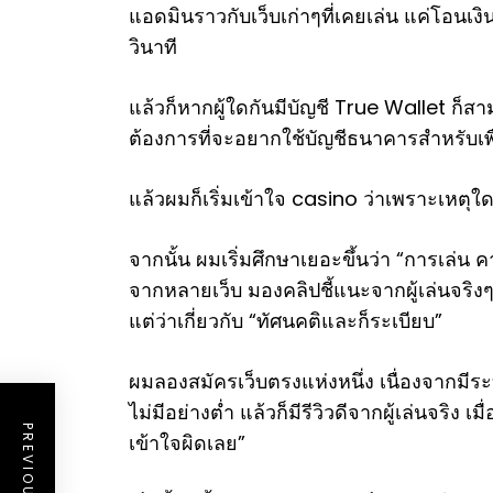
แอดมินราวกับเว็บเก่าๆที่เคยเล่น แค่โอนเงิน
วินาที
แล้วก็หากผู้ใดกันมีบัญชี True Wallet ก็ส
ต้องการที่จะอยากใช้บัญชีธนาคารสำหรับเพื
แล้วผมก็เริ่มเข้าใจ casino ว่าเพราะเหตุ
จากนั้น ผมเริ่มศึกษาเยอะขึ้นว่า “การเล่น 
จากหลายเว็บ มองคลิปชี้แนะจากผู้เล่นจริงๆแ
แต่ว่าเกี่ยวกับ “ทัศนคติและก็ระเบียบ”
ผมลองสมัครเว็บตรงแห่งหนึ่ง เนื่องจากมี
ไม่มีอย่างต่ำ แล้วก็มีรีวิวดีจากผู้เล่นจริง เม
เข้าใจผิดเลย”