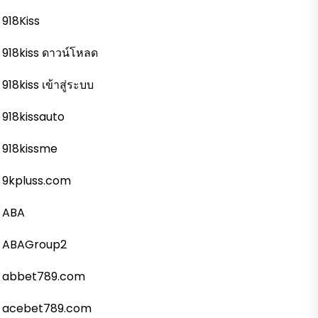
918Kiss
918kiss ดาวน์โหลด
918kiss เข้าสู่ระบบ
918kissauto
918kissme
9kpluss.com
ABA
ABAGroup2
abbet789.com
acebet789.com