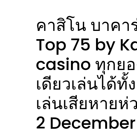
คาสิโน บาคาร่า
Top 75 by K
casino ทุกยอ
เดียวเล่นได้ทั
เล่นเสียหายห่
2 December