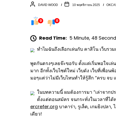
DAVID WOOD
10 พฤศจิกายน 2025
OKCA
0
0
Read Time:
5 Minute, 48 Secon
ทำไมฉันถึงเลือกเล่นกับ คาสิโน เว็บรว
พูดกันตรงๆเลยจ๊ะขอรับ ตั้งแต่เริ่มพอใจ
มาก อีกทั้งเว็บไซต์ใหม่ เว็บดัง เว็บที่เพื่อน
มอๆแต่ว่าไม่มีเว็บไหนทำให้รู้สึก “ครบ จบ 
ในบทความนี้ ผมต้องการมา “เล่าจากประ
ตั้งแต่ตอนสมัคร จนกระทั่งในเวลาที่ได้
ercrefer.org
บาคาร่า, รูเล็ต, เกมยิงปลา,
เดียว!