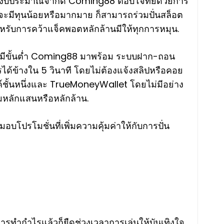
ล่นที่มีงบประมาณจำกัด Coming88 ตอบโจทย์ด้วยการ
คุณจะมีทุนน้อยหรือมากมาย ก็สามารถร่วมปั่นสล็อต
สำหรับการคว้าแจ็คพอตหลักล้านมีให้ทุกการหมุน.
ม่มีขั้นต่ำ Coming88 มาพร้อม ระบบฝาก-ถอน
รได้ข้างใน 5 วินาที โดยไม่ต้องแจ้งสลิปหรือคอย
์ชั้นหนึ่งและ TrueMoneyWallet โดยไม่มีอย่าง
ยมหลักแสนหรือหลักล้าน.
บโปรโมชั่นที่เพิ่มความคุ้มค่าให้กับการปั่น
่อการทำกำไรแล้วก็ยืดช่วงเวลาการเล่นให้บันเทิงใจ