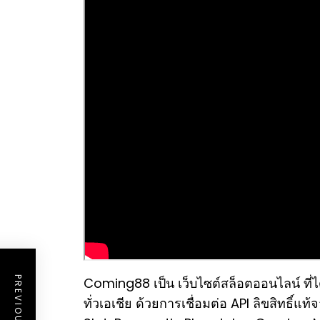
Coming88 เป็น เว็บไซต์สล็อตออนไลน์ ที่
ทั่วเอเชีย ด้วยการเชื่อมต่อ API ลิขสิทธิ์