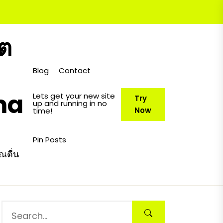
ต
Blog
Contact
ema
Lets get your new site
Try
up and running in no
Now
time!
Pin Posts
ณตื่น