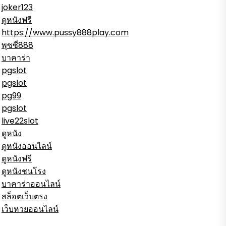
joker123
ดูหนังฟรี
https://www.pussy888play.com
พุซซี่888
บาคาร่า
pgslot
pgslot
pg99
pgslot
live22slot
ดูหนัง
ดูหนังออนไลน์
ดูหนังฟรี
ดูหนังชนโรง
บาคาร่าออนไลน์
สล็อตเว็บตรง
เว็บหวยออนไลน์