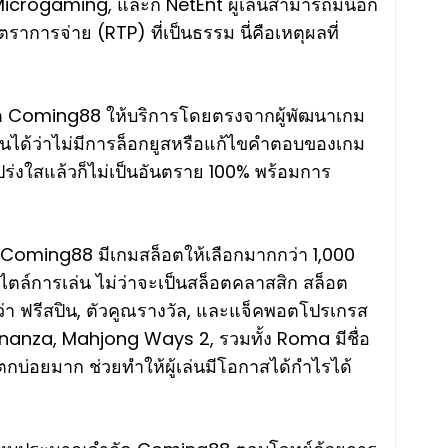
icrogaming, และก็ NetEnt ผู้เล่นสามารถมั่นอก
ตราการจ่าย (RTP) ที่เป็นธรรม นี่คือเหตุผลที่
สล็อต Coming88 ให้บริการโดยตรงจากผู้พัฒนาเกม
มั่นได้ว่าไม่มีการล็อกยูสหรือแก้ไขคำตอบของเกม
โปร่งใสแล้วก็ไม่เป็นอันตราย 100% พร้อมการ
ม Coming88 มีเกมสล็อตให้เลือกมากกว่า 1,000
ไตล์การเล่น ไม่ว่าจะเป็นสล็อตคลาสสิก สล็อต
ช่นว่า ฟรีสปิน, ตัวคูณรางวัล, และแจ็คพอตโปรเกรส
Bonanza, Mahjong Ways 2, รวมทั้ง Roma มีชื่อ
แตกบ่อยมาก ช่วยทำให้ผู้เล่นมีโอกาสได้กำไรได้