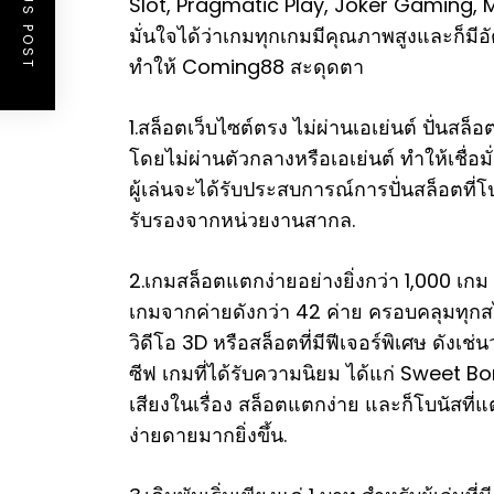
PREVIOUS POST
Slot, Pragmatic Play, Joker Gaming, M
มั่นใจได้ว่าเกมทุกเกมมีคุณภาพสูงและก็มีอั
ทำให้ Coming88 สะดุดตา
1.สล็อตเว็บไซต์ตรง ไม่ผ่านเอเย่นต์ ปั่น
โดยไม่ผ่านตัวกลางหรือเอเย่นต์ ทำให้เชื่อ
ผู้เล่นจะได้รับประสบการณ์การปั่นสล็อตที่
รับรองจากหน่วยงานสากล.
2.เกมสล็อตแตกง่ายอย่างยิ่งกว่า 1,000 เก
เกมจากค่ายดังกว่า 42 ค่าย ครอบคลุมทุกส
วิดีโอ 3D หรือสล็อตที่มีฟีเจอร์พิเศษ ดังเ
ซีฟ เกมที่ได้รับความนิยม ได้แก่ Sweet 
เสียงในเรื่อง สล็อตแตกง่าย และก็โบนัสที่
ง่ายดายมากยิ่งขึ้น.