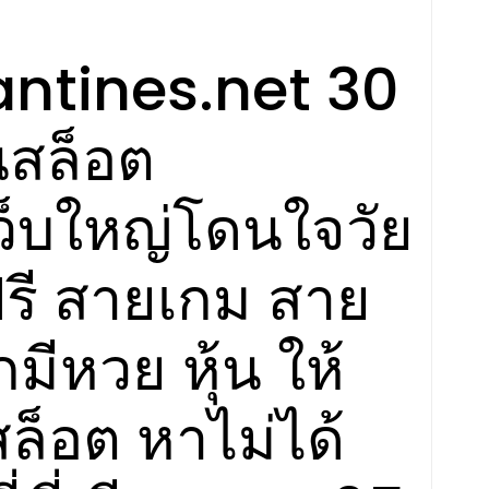
zantines.net 30
นสล็อต
็บใหญ่โดนใจวัย
 ฟรี สายเกม สาย
มีหวย หุ้น ให้
นสล็อต หาไม่ได้