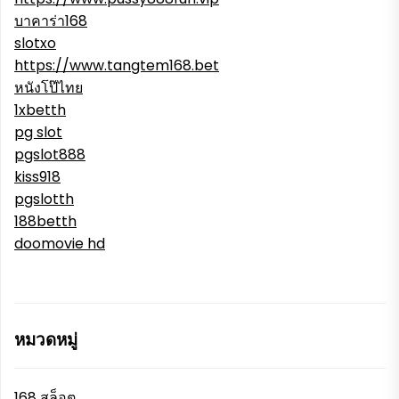
บาคาร่า168
slotxo
https://www.tangtem168.bet
หนังโป๊ไทย
1xbetth
pg slot
pgslot888
kiss918
pgslotth
188betth
doomovie hd
หมวดหมู่
168 สล็อต