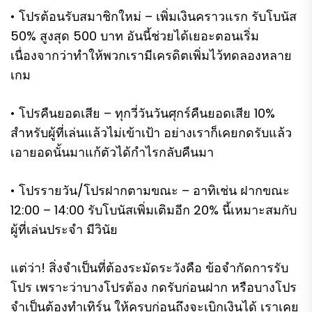
• โปรต้อนรับสมาชิกใหม่ – เพิ่มเงินคราวแรก รับโบนัส
50% สูงสุด 500 บาท อันนี้ช่วยได้เยอะตอนเริ่ม
เนื่องจากว่าทำให้พวกเรามีเครดิตเพิ่มไว้ทดลองหลาย
เกม
• โปรคืนยอดเสีย – ทุกวี่วันวันศุกร์คืนยอดเสีย 10%
สำหรับผู้ที่เล่นแล้วไม่เข้าเป้า อย่างเราก็เคยกดรับแล้ว
เอายอดนั้นมาแก้ตัวได้กำไรกลับคืนมา
• โปรรายวัน/โปรฝากตามขณะ – อาทิเช่น ฝากขณะ
12:00 – 14:00 รับโบนัสเพิ่มเติมอีก 20% นี้เหมาะสมกับ
ผู้ที่เล่นประจำ มีวินัย
แต่ว่า! สิ่งจำเป็นที่ต้องระมัดระวังคือ ข้อจำกัดการรับ
โปร เพราะว่าบางโปรต้อง กดรับก่อนฝาก หรือบางโปร
จำเป็นต้องทำเทิร์น ให้ครบก่อนถึงจะเบิกเงินได้ เราเคย