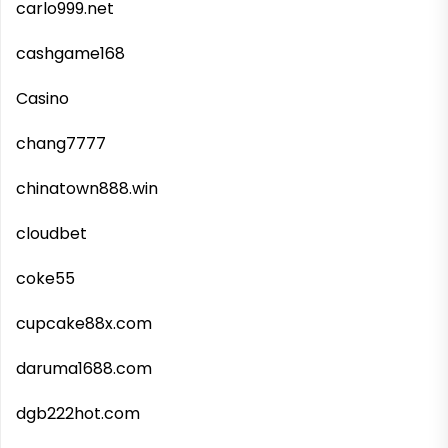
carlo999.net
cashgame168
Casino
chang7777
chinatown888.win
cloudbet
coke55
cupcake88x.com
daruma1688.com
dgb222hot.com