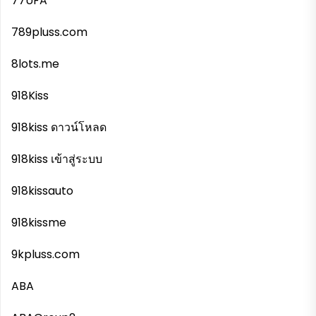
77UFA
789pluss.com
8lots.me
918Kiss
918kiss ดาวน์โหลด
918kiss เข้าสู่ระบบ
918kissauto
918kissme
9kpluss.com
ABA