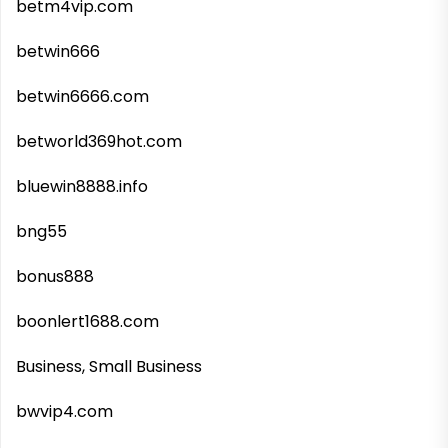
betm4vip.com
betwin666
betwin6666.com
betworld369hot.com
bluewin8888.info
bng55
bonus888
boonlert1688.com
Business, Small Business
bwvip4.com