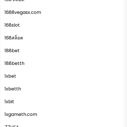
1688vegasx.com
168slot
168สล็อต
188bet
188betth
1xbet
1xbetth
1xbit
1xgameth.com