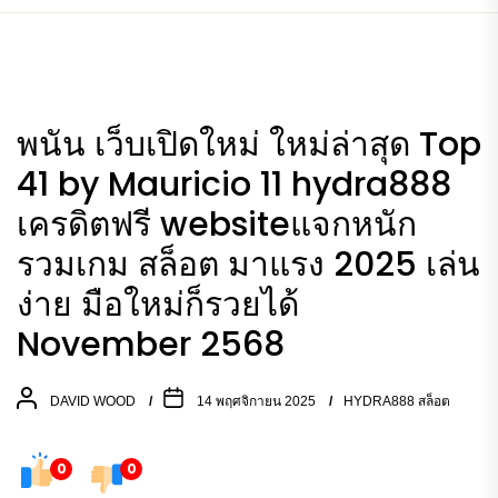
พนัน เว็บเปิดใหม่ ใหม่ล่าสุด Top
41 by Mauricio 11 hydra888
เครดิตฟรี websiteแจกหนัก
รวมเกม สล็อต มาแรง 2025 เล่น
ง่าย มือใหม่ก็รวยได้
November 2568
DAVID WOOD
14 พฤศจิกายน 2025
HYDRA888 สล็อต
0
0