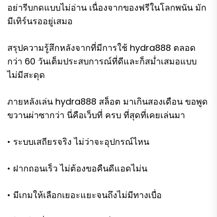
อย่ารีบกดแบบไม่อ่าน เนื่องจากของฟรีในโลกพนัน มัก
มีเทิร์นรออยู่เสมอ
สรุปความรู้สึกหลังจากที่มีการใช้ hydra888 ตลอด
กว่า 60 วันเต็มประสบการณ์ที่ดีและก็สม่ำเสมอแบบ
ไม่มีสะดุด
ภายหลังเล่น hydra888 สล็อต มาเกินสองเดือน ขอพูด
ขวานผ่าซากว่า นี่คือเว็บที่ ครบ ที่สุดที่เคยเล่นมา
• ระบบเสถียรจริง ไม่ว่าจะอุปกรณ์ไหน
• ฝากถอนเร็ว ไม่ต้องขอคืนดีแอดไม่น
• มีเกมให้เลือกเยอะแยะจนถึงไม่มีทางเบื่อ