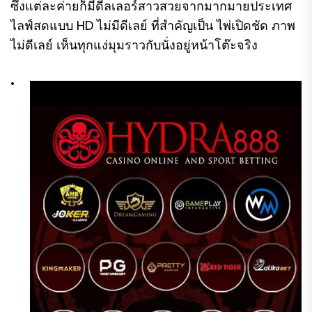
ซึ่งแต่ละค่ายก็มีดีลเลอร์สาวสวยจากมากมายประเทศ
ไลฟ์สดแบบ HD ไม่มีดีเลย์ ที่สำคัญเป็น ไพ่เปิดชัด ภาพ
ไม่ดีเลย์ เห็นทุกแง่มุมราวกับนั่งอยู่หน้าโต๊ะจริง
•