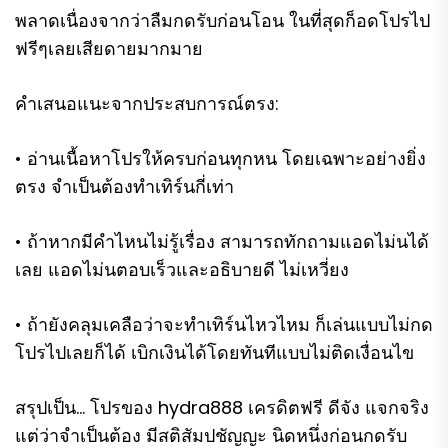
พลาดเนื่องจากว่าลืมกดรับก่อนโอน ในที่สุดก็อดโปรไป
ฟรีๆเลยเสียดายมากมาย
คำเสนอแนะจากประสบการณ์ตรง:
• อ่านเนื้อหาโปรให้ครบก่อนทุกหน โดยเฉพาะอย่างยิ่ง
ตรง จำเป็นต้องทำเทิร์นกี่เท่า
• ถ้าหากมีคำไหนไม่รู้เรื่อง สามารถทักถามแอดไม่นได้
เลย แอดไม่นตอบเร็วและอธิบายดี ไม่เหวี่ยง
• ถ้ายังคลุมเคลือว่าจะทำเทิร์นไหวไหม ก็เล่นแบบไม่กด
โปรไปเลยก็ได้ เบิกเงินได้โดยทันทีแบบไม่ติดเงื่อนไข
สรุปเป็น… โปรของ hydra888 เครดิตฟรี ดีจัง แจกจริง
แต่ว่าจำเป็นต้อง มีสติสัมปชัญญะ นิดหนึ่งก่อนกดรับ