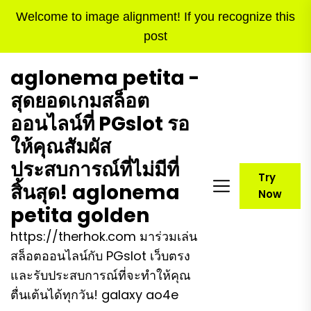
Skip
Welcome to image alignment! If you recognize this
to
post
the
content
aglonema petita -
สุดยอดเกมสล็อต
ออนไลน์ที่ PGslot รอ
ให้คุณสัมผัส
ประสบการณ์ที่ไม่มีที่
Try
สิ้นสุด! aglonema
Now
petita golden
https://therhok.com มาร่วมเล่น
สล็อตออนไลน์กับ PGslot เว็บตรง
และรับประสบการณ์ที่จะทำให้คุณ
ตื่นเต้นได้ทุกวัน! galaxy ao4e