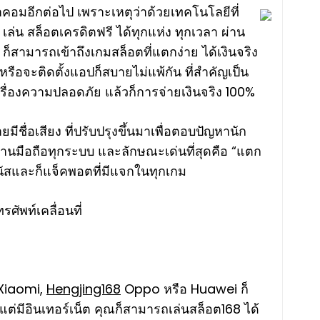
้าคอมอีกต่อไป เพราะเหตุว่าด้วยเทคโนโลยีที่
เล่น สล็อตเครดิตฟรี ได้ทุกแห่ง ทุกเวลา ผ่าน
ก็สามารถเข้าถึงเกมสล็อตที่แตกง่าย ได้เงินจริง
 หรือจะติดตั้งแอปก็สบายไม่แพ้กัน ที่สำคัญเป็น
จเรื่องความปลอดภัย แล้วก็การจ่ายเงินจริง 100%
ื่อเสียง ที่ปรับปรุงขึ้นมาเพื่อตอบปัญหานัก
ผ่านมือถือทุกระบบ และลักษณะเด่นที่สุดคือ “แตก
นัสและก็แจ็คพอตที่มีแจกในทุกเกม
ัพท์เคลื่อนที่
 Xiaomi,
Hengjing168
Oppo หรือ Huawei ก็
แต่มีอินเทอร์เน็ต คุณก็สามารถเล่นสล็อต168 ได้