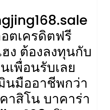
gjing168.sale
็อตเครดิตฟรี
ฮง ต้องลงทุนกับ
นเพื่อนรับเลย
ินมืออาชีพกว่า
 คาสิโน บาคาร่า