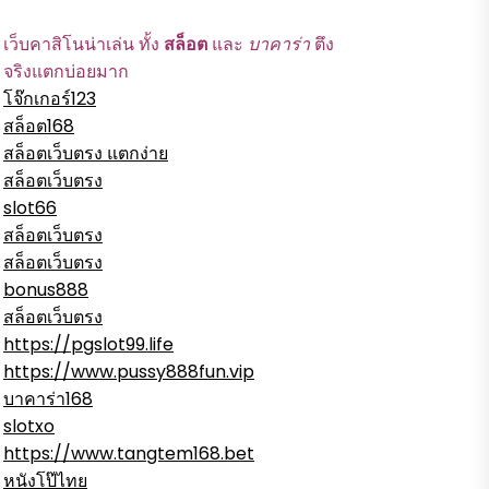
เว็บคาสิโนน่าเล่น ทั้ง
สล็อต
และ
บาคาร่า
ตึง
จริงแตกบ่อยมาก
โจ๊กเกอร์123
สล็อต168
สล็อตเว็บตรง แตกง่าย
สล็อตเว็บตรง
slot66
สล็อตเว็บตรง
สล็อตเว็บตรง
bonus888
สล็อตเว็บตรง
https://pgslot99.life
https://www.pussy888fun.vip
บาคาร่า168
slotxo
https://www.tangtem168.bet
หนังโป๊ไทย