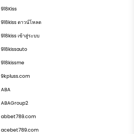
918Kiss
918kiss ดาวน์โหลด
918kiss เข้าสู่ระบบ
918kissauto
918kissme
9kpluss.com
ABA
ABAGroup2
abbet789.com
acebet789.com