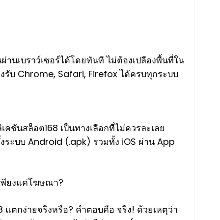
่านเบราว์เซอร์ได้โดยทันที ไม่ต้องเปลืองพื้นที่ใน
องรับ Chrome, Safari, Firefox ได้ครบทุกระบบ
เคชันสล็อต168 เป็นทางเลือกที่ไม่ควรละเลย
บทั้งระบบ Android (.apk) รวมทั้ง iOS ผ่าน App
ือเพียงแค่โฆษณา?
8 แตกง่ายจริงหรือ? คำตอบคือ จริง! ด้วยเหตุว่า