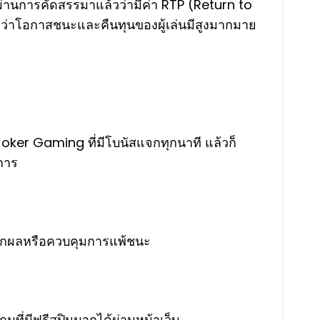
ผ่านการคัดสรรมาแล้วว่ามีค่า RTP (Return to
มว่าโอกาสชนะและคืนทุนของผู้เล่นมีสูงมากมาย
, Joker Gaming ที่มีโบนัสแจกทุกนาที แล้วก็
การ
ล็อกผลหรือควบคุมการแพ้ชนะ
เกมที่มีฟรีสปินมากได้ผ่านหน้าเว็บ