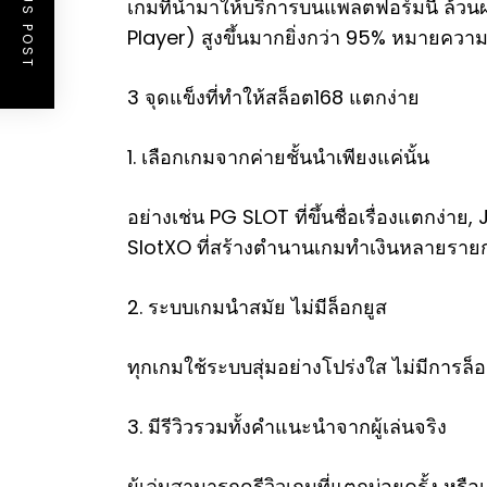
PREVIOUS POST
เกมที่นำมาให้บริการบนแพลตฟอร์มนี้ ล้วน
Player) สูงขึ้นมากยิ่งกว่า 95% หมายควา
3 จุดแข็งที่ทำให้สล็อต168 แตกง่าย
1. เลือกเกมจากค่ายชั้นนำเพียงแค่นั้น
อย่างเช่น PG SLOT ที่ขึ้นชื่อเรื่องแตกง่าย
SlotXO ที่สร้างตำนานเกมทำเงินหลายราย
2. ระบบเกมนำสมัย ไม่มีล็อกยูส
ทุกเกมใช้ระบบสุ่มอย่างโปร่งใส ไม่มีการ
3. มีรีวิวรวมทั้งคำแนะนำจากผู้เล่นจริง
ผู้เล่นสามารถดูรีวิวเกมที่แตกบ่อยครั้ง หรือ