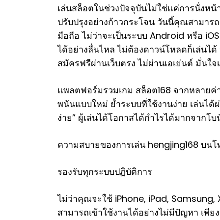
เล่นสล็อตในช่วงปัจจุบันไม่ใช่แค่การนั่งหน
ปรับปรุงอย่างก้าวกระโจน วันนี้คุณสามารถ 
มือถือ ไม่ว่าจะเป็นระบบ Android หรือ iOS 
ได้อย่างลื่นไหล ไม่ต้องดาวน์โหลดก็เล่นได้
สมัครฟรีผ่านเว็บตรง ไม่ผ่านเอเย่นต์ มั่นใ
แพลตฟอร์มรวมเกม สล็อต168 จากหลายค่ายมีช
พนันแบบใหม่ ย้ำระบบที่ใช้งานง่าย เล่นได้
ง่าย” ผู้เล่นได้โอกาสได้กำไรได้มากจากโบ
ความสบายของการเล่น hengjing168 บนโทรศ
รองรับทุกระบบปฏิบัติการ
ไม่ว่าคุณจะใช้ iPhone, iPad, Samsung,
สามารถเข้าใช้งานได้อย่างไม่มีปัญหา เพียง