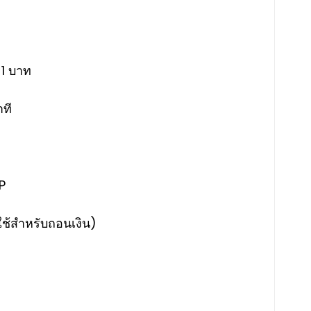
 1 บาท
ที
P
ใช้สำหรับถอนเงิน)