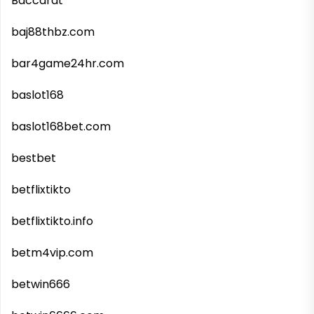
Baccarat
baj88thbz.com
bar4game24hr.com
baslot168
baslot168bet.com
bestbet
betflixtikto
betflixtikto.info
betm4vip.com
betwin666