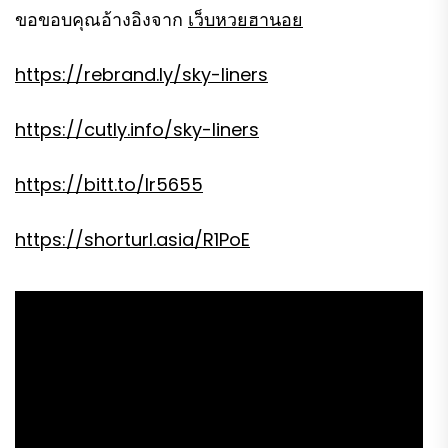
ขอขอบคุณอ้างอิงจาก
เว็บหวยฮานอย
https://rebrand.ly/sky-liners
https://cutly.info/sky-liners
https://bitt.to/lr5655
https://shorturl.asia/R1PoE