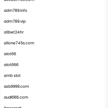
adm789.info
adm789.vip
allbet24hr
allone745s.com
alot66
alot666
amb slot
asb9999.com
audi688.com