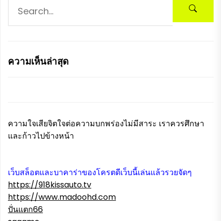
ความเห็นล่าสุด
ความใจเสียจิตใจต่อความบกพร่องไม่มีสาระ เราควรศึกษา
และก้าวไปข้างหน้า
เว็บสล็อตและบาคาร่าของโครตดีเว็บนี้เล่นแล้วรวยจัดๆ
https://918kissauto.tv
https://www.madoohd.com
ปั่นแตก66