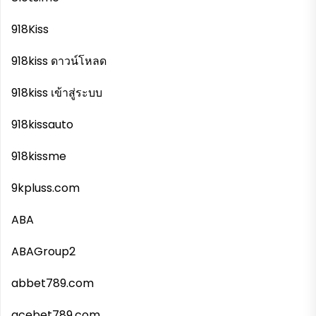
918Kiss
918kiss ดาวน์โหลด
918kiss เข้าสู่ระบบ
918kissauto
918kissme
9kpluss.com
ABA
ABAGroup2
abbet789.com
acebet789.com