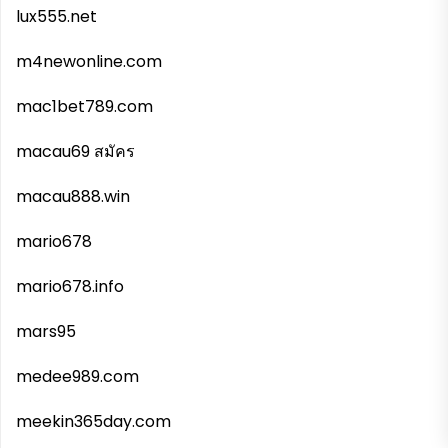
lux555.net
m4newonline.com
mac1bet789.com
macau69 สมัคร
macau888.win
mario678
mario678.info
mars95
medee989.com
meekin365day.com