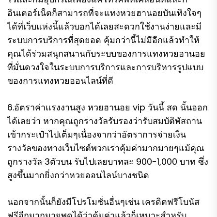
อินเตอร์เน็ตก็สามารถที่จะแทงหวยฮานอยบันเทิงใจๆ
ได้ที่เว็บแห่งนี้แล้วบอกได้เลยสะดวกใช้งานง่ายและมี
ระบบการบริการที่สุดยอด คุ้มกว่านี้ไม่มีอีกแล้วทำให้
คุณได้ร่วมสนุกสนานกับระบบของการแทงหวยฮานอย
ที่มั่นดวงใจในระบบการบริการและการบริหารรูปแบบ
ของการแทงหวยออนไลน์ที่ดี
6.อัตราค่าแรงงานสูง หวยฮานอย vip วันนี้ สด นั้นออก
ได้เลยว่า หากคุณถูกรางวัลรับรองว่ารับสมบัติพัสถาน
เข้ากระเป๋าไปเต็มๆเนื่องจากว่าอัตราการจ่ายเงิน
รางวัลของทางเว็บไซต์พวกเราคุ้มค่ามากมายๆแม้คุณ
ถูกรางวัล 3ตัวบน รับไปเลยบาทละ 900-1,000 บาท ซึ่ง
สูงขึ้นมากยิ่งกว่าหวยออนไลน์บางชนิด
นอกจากนั้นก็ยังมีโปรโมชั่นอื่นๆเช่น เครดิตฟรีโบนัส
ฟรีอีกมากมายพูดได้ว่าคุ้มค่าแล้วก็เหมาะสำหรับ