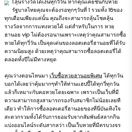
1.ลุ้นรางวัลได้เงินทุกวี่วัน หากคุณเคยชินกับหวย
รัฐบาลไทยคุณจะต้องรอทุกๆวันที่ 1 รวมทั้ง 16ของ
ทุกเดือนเพียงแค่นั้น คุณถึงจะสามารถลุ้นโชคลุ้น
รางวัลจากการแทงหวยได้ แต่สำหรับในการ หวย
ฮานอย vip ไม่ต้องรอนานเพราะเหตุว่าคุณสามารถซื้อ
หวยได้ทุกวี่วัน เป็นจุดเด่นของลอตเตอรี่ฮานอยที่ได้รับ
ความนิยมสูง ด้วยเหตุว่าคุณสามารถซื้อลอตเตอรี่ได้
ตลอดทั้งปีไม่มีทางหยุด
คุณว่างตอนไหนมา
เว็บซื้อหวยฮานอยพิเศษ
ได้ทุกวัน
บอกได้เลยว่าคุ้มมากๆทำให้ท่านแฮปปี้ได้ทุกวี่ทุกวัน
แล้วก็เหมาะกับคอหวยโดยเฉพาะ เพราะเป็นเว็บที่มี
ความสามารถสูงสามารถรองรับสมาชิกไม่น้อยเลยที
เดียว ทำให้การซื้อลอตเตอรี่ฮานอยของที่นี่บันเทิงใจ
สะดวกรวมทั้งได้รับการยอมรับจากสัมพันธ์สลากกิน
แบ่งออนไลน์ระดับสากลว่า เป็นเว็บหวยที่มีครบวงจร