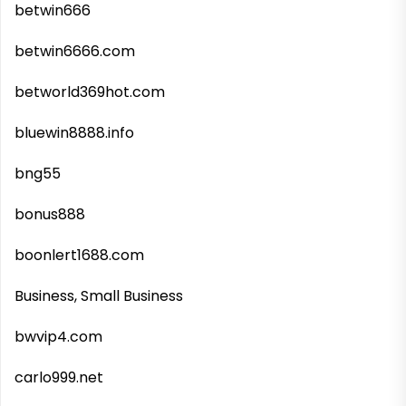
betwin666
betwin6666.com
betworld369hot.com
bluewin8888.info
bng55
bonus888
boonlert1688.com
Business, Small Business
bwvip4.com
carlo999.net