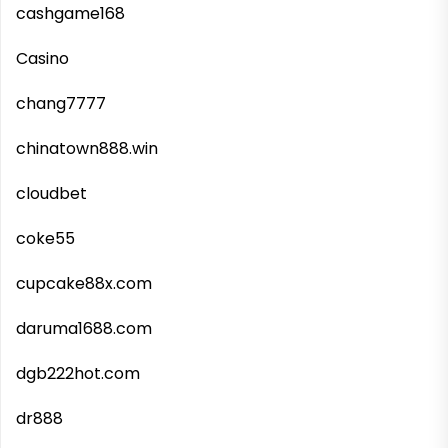
cashgame168
Casino
chang7777
chinatown888.win
cloudbet
coke55
cupcake88x.com
daruma1688.com
dgb222hot.com
dr888