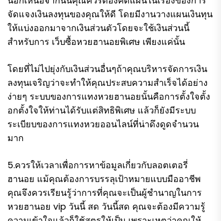
นอกเหนือจากนั้นคุณควรต้องคิดแผนในเรื่องของการ
จัดแจงเงินลงทุนของคุณให้ดี โดยมีงานวางแผนเงินทุน
ให้แบ่งออกมาจากเงินส่วนตัวโดยจะใช้เงินส่วนนี้
สำหรับการ เว็บซื้อหวยฮานอยพิเศษ เพียงแค่นั้น
โดยที่ไม่ไปยุ่งกับเงินส่วนอื่นๆถ้าคุณบริหารจัดการเงิน
ลงทุนเจริญว่าจะทำให้คุณประสบความสำเร็จได้อย่าง
ง่ายๆ ระบบของการแทงหวยฮานอยนั้นคือการตั้งใจตั้ง
อกตั้งใจให้ท่านได้รับแต่สิทธิพิเศษ แล้วก็ยังมีระบบ
ระเบียบของการแทงหวยออนไลน์ที่น่าดึงดูดจำนวน
มาก
5.ควรให้เวลาเพื่อการหาข้อมูลเกี่ยวกับลอตเตอรี่
ฮานอย แม้คุณต้องการบรรลุเป้าหมายแบบมืออาชีพ
คุณจึงควรเรียนรู้ว่าการที่คุณจะเป็นผู้ชำนาญในการ
หวยฮานอย vip วันนี้ สด วันนี้สด คุณจะต้องมีความรู้
ความเข้าใจแล้วก็ใช้สูตรให้เป็น เพราะเหตุว่าคุณให้