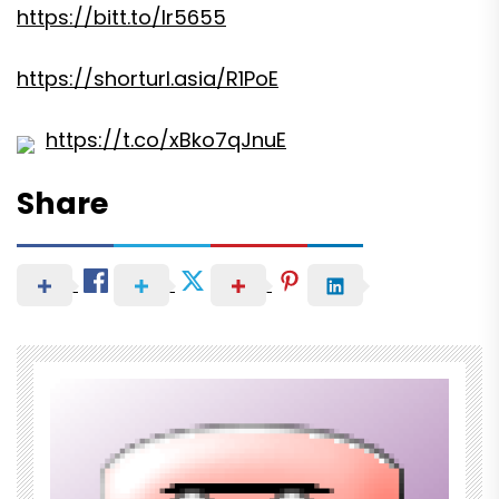
https://bitt.to/lr5655
https://shorturl.asia/R1PoE
https://t.co/xBko7qJnuE
Share