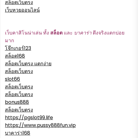
สล็อตเว็บตรง
เว็บหวยออนไลน์
เว็บคาสิโนน่าเล่น ทั้ง
สล็อต
และ
บาคาร่า
ตึงจริงแตกบ่อย
มาก
โจ๊กเกอร์123
สล็อต168
สล็อตเว็บตรง แตกง่าย
สล็อตเว็บตรง
slot66
สล็อตเว็บตรง
สล็อตเว็บตรง
bonus888
สล็อตเว็บตรง
https://pgslot99.life
https://www.pussy888fun.vip
บาคาร่า168