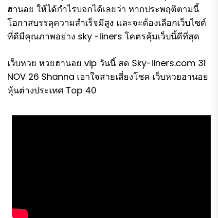
ฮานอย ให้ได้กำไรบอกได้เลยว่า หากประพฤติตามนี้
โอกาสบรรลุความสำเร็จมีสูง และจะต้องเลือกเว็บไซต์
ที่ดีมีคุณภาพอย่าง sky -liners โคตรคุ้มเว็บนี้ดีที่สุด
เว็บหวย หวยฮานอย vip วันนี้ สด Sky-liners.com 31
NOV 26 Shanna เอาใจสายเสี่ยงโชค เว็บหวยฮานอย
หุ้นต่างประเทศ Top 40