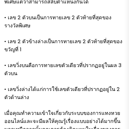
พิเศษแต่ว่าสามารถสลับตำแหน่งกันได้
• เลข 2 ตัวบนเป็นการทายเลข 2 ตัวท้ายที่สุดของ
รางวัลพิเศษ
• เลข 2 ตัวข้างล่างเป็นการทายเลข 2 ตัวท้ายที่สุดของ
ขวัญที่ 1
• เลขวิ่งบนคือการทายเลขตัวเดียวที่ปรากฏอยู่ในผล 3
ตัวบน
• เลขวิ่งล่างได้แก่การใช้เลขตัวเดียวที่ปรากฏอยู่ใน 2
ตัวด้านล่าง
เมื่อคุณทำความเข้าใจเกี่ยวกับระบบของการแทงหวย
ออนไลน์และจะมีผลให้คุณรู้เรื่องแบบอย่างได้มากขึ้น