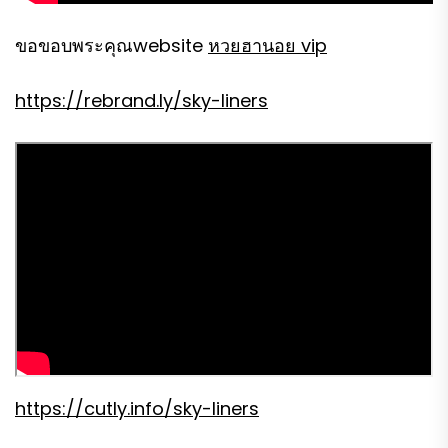
ขอขอบพระคุณwebsite
หวยฮานอย vip
https://rebrand.ly/sky-liners
https://cutly.info/sky-liners