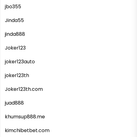
jbo355
Jinda55
jinda888
Joker123
joker123auto
joker123th
Joker123th.com
juad888
khumsup888.me
kimchibetbet.com