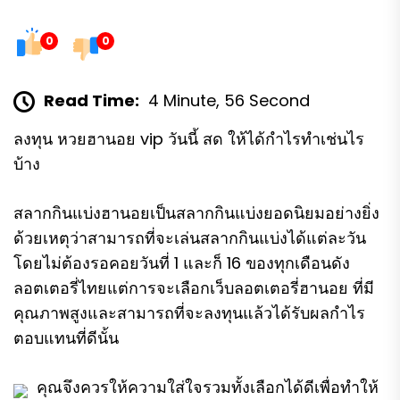
0
0
Read Time:
4 Minute, 56 Second
ลงทุน หวยฮานอย vip วันนี้ สด ให้ได้กำไรทำเช่นไร
บ้าง
สลากกินแบ่งฮานอยเป็นสลากกินแบ่งยอดนิยมอย่างยิ่ง
ด้วยเหตุว่าสามารถที่จะเล่นสลากกินแบ่งได้แต่ละวัน
โดยไม่ต้องรอคอยวันที่ 1 และก็ 16 ของทุกเดือนดัง
ลอตเตอรี่ไทยแต่การจะเลือกเว็บลอตเตอรี่ฮานอย ที่มี
คุณภาพสูงและสามารถที่จะลงทุนแล้วได้รับผลกำไร
ตอบแทนที่ดีนั้น
คุณจึงควรให้ความใส่ใจรวมทั้งเลือกได้ดีเพื่อทำให้