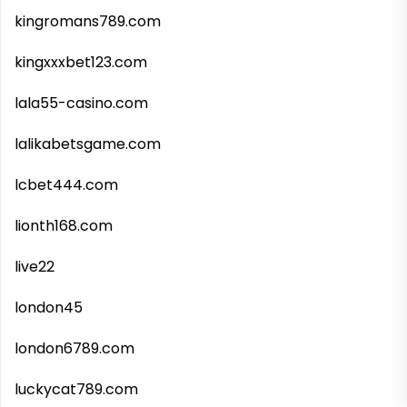
kingromans789.com
kingxxxbet123.com
lala55-casino.com
lalikabetsgame.com
lcbet444.com
lionth168.com
live22
london45
london6789.com
luckycat789.com