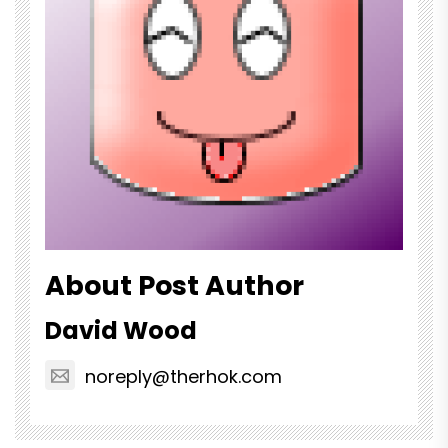
About Post Author
David Wood
noreply@therhok.com