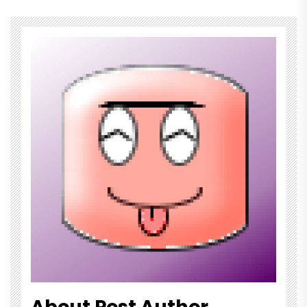
About Post Author