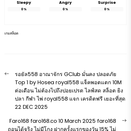
Sleepy
Angry
Surprise
0
%
0
%
0
%
เกมสล็อต
แนะแนว
Previous
รอยัล558 อาณาจักร GClub มั่นคง ปลอดภัย
เรื่อง
post:
Top 1 by Hosea royal558 แจ็คพอตแตก 10M
ต่อเดือน ไม่ต้องไปถึงปอยเปรต ไลฟ์สด สล็อต ยิง
ปลา กีฬา ไพ่ royal558 แจก เครดิตฟรี เยอะที่สุด
22 DEC 2025
N
Faro168 faro168.co 10 March 2025 faro168
p
ถอนได้จริง ไม่มีโกง ฝากครั้งแรกของวัน 15% ไม่