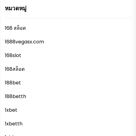
หมวดหมู่
168 สล็อต
1688vegasx.com
168slot
168สล็อต
188bet
188betth
1xbet
1xbetth