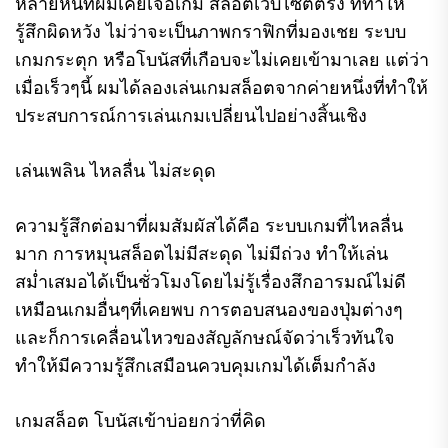
หลายหนที่ผมเคยเจอเกม สล็อตเว็บไซต์ตรง ที่ทำให้
รู้สึกผิดหวัง ไม่ว่าจะเป็นภาพกราฟิกที่มองเชย ระบบ
เกมกระตุก หรือโบนัสที่เกือบจะไม่เคยเข้ามาเลย แต่ว่า
เมื่อเร็วๆนี้ ผมได้ลองเล่นเกมสล็อตจากค่ายหนึ่งที่ทำให้
ประสบการณ์การเล่นเกมเปลี่ยนไปอย่างสิ้นเชิง
เล่นเพลิน ไหลลื่น ไม่สะดุด
ความรู้สึกต่อมาที่ผมสัมผัสได้คือ ระบบเกมที่ไหลลื่น
มาก การหมุนสล็อตไม่มีสะดุด ไม่มีถ่วง ทำให้เล่น
สม่ำเสมอได้เป็นชั่วโมงโดยไม่รู้เรื่องสึกอารมณ์ไม่ดี
เหมือนเกมอื่นๆที่เคยพบ การตอบสนองของปุ่มต่างๆ
และก็การเคลื่อนไหวของสัญลักษณ์จัดว่าเร็วทันใจ
ทำให้มีความรู้สึกเสมือนควบคุมเกมได้เต็มกำลัง
เกมสล็อต โบนัสเข้าบ่อยกว่าที่คิด