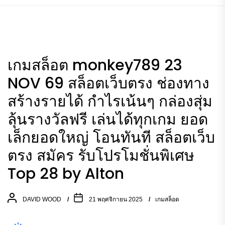
เกมสล็อต monkey789 23
NOV 69 สล็อตเว็บตรง ช่องทาง
สร้างรายได้ กำไรเน้นๆ กล่องสุ่ม
ลุ้นรางวัลฟรี เล่นได้ทุกเกม ยอด
เล็กยอดใหญ่ โอนทันที สล็อตเว็บ
ตรง สมัคร รับโปรโมชั่นพิเศษ
Top 28 by Alton
DAVID WOOD
21 พฤศจิกายน 2025
เกมสล็อต