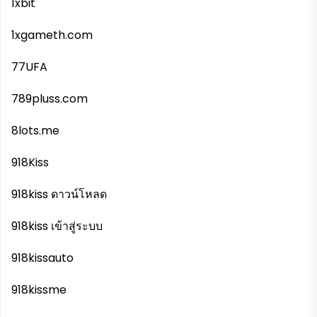
1xbit
1xgameth.com
77UFA
789pluss.com
8lots.me
918Kiss
918kiss ดาวน์โหลด
918kiss เข้าสู่ระบบ
918kissauto
918kissme