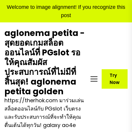
Skip
Welcome to image alignment! If you recognize this
to
post
the
content
aglonema petita -
สุดยอดเกมสล็อต
ออนไลน์ที่ PGslot รอ
ให้คุณสัมผัส
ประสบการณ์ที่ไม่มีที่
Try
สิ้นสุด! aglonema
Now
petita golden
https://therhok.com มาร่วมเล่น
สล็อตออนไลน์กับ PGslot เว็บตรง
และรับประสบการณ์ที่จะทำให้คุณ
ตื่นเต้นได้ทุกวัน! galaxy ao4e