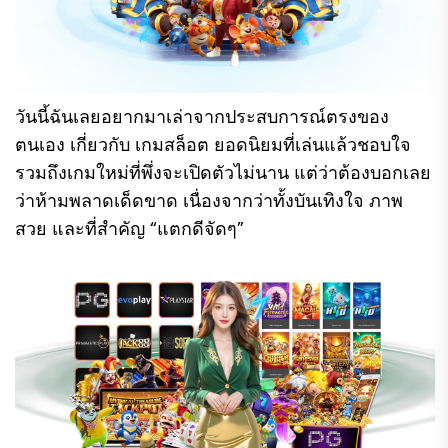
วันนี้ฉันเลยอยากมาเล่าจากประสบการณ์ตรงของ
ตนเอง เกี่ยวกับ เกมสล็อต ยอดนิยมที่เล่นแล้วชอบใจ
รวมถึงเกมใหม่ที่พึ่งจะเปิดตัวไม่นาน แต่ว่าต้องบอกเลย
ว่าห้ามพลาดเด็ดขาด เนื่องจากว่าทั้งบันเทิงใจ ภาพ
สวย และที่สำคัญ “แตกดีจัดๆ”