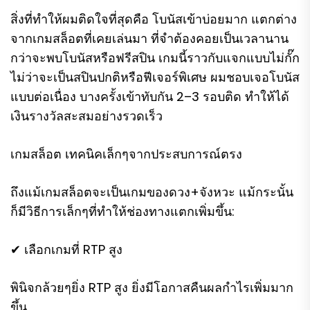
สิ่งที่ทำให้ผมติดใจที่สุดคือ โบนัสเข้าบ่อยมาก แตกต่าง
จากเกมสล็อตที่เคยเล่นมา ที่จำต้องคอยเป็นเวลานาน
กว่าจะพบโบนัสหรือฟรีสปิน เกมนี้ราวกับแจกแบบไม่กั๊ก
ไม่ว่าจะเป็นสปินปกติหรือฟีเจอร์พิเศษ ผมชอบเจอโบนัส
แบบต่อเนื่อง บางครั้งเข้าทับกัน 2–3 รอบติด ทำให้ได้
เงินรางวัลสะสมอย่างรวดเร็ว
เกมสล็อต เทคนิคเล็กๆจากประสบการณ์ตรง
ถึงแม้เกมสล็อตจะเป็นเกมของดวง+จังหวะ แม้กระนั้น
ก็มีวิธีการเล็กๆที่ทำให้ช่องทางแตกเพิ่มขึ้น:
✔ เลือกเกมที่ RTP สูง
พินิจกล้วยๆยิ่ง RTP สูง ยิ่งมีโอกาสคืนผลกำไรเพิ่มมาก
ขึ้น