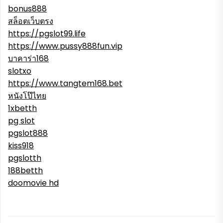
bonus888
สล็อตเว็บตรง
https://pgslot99.life
https://www.pussy888fun.vip
บาคาร่า168
slotxo
https://www.tangtem168.bet
หนังโป๊ไทย
1xbetth
pg slot
pgslot888
kiss918
pgslotth
188betth
doomovie hd