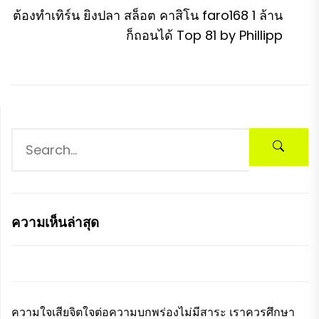
ต้องทำเทิร์น ยิงปลา สล็อต คาสิโน faro168 1 ล้าน
ก็ถอนได้ Top 81 by Phillipp
ความเห็นล่าสุด
ความใจเสียจิตใจต่อความบกพร่องไม่มีสาระ เราควรศึกษา