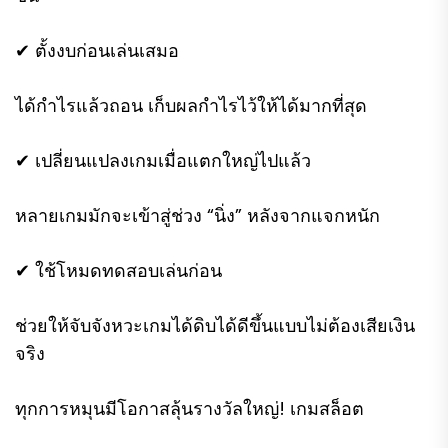
✔ ตั้งงบก่อนเล่นเสมอ
ได้กำไรแล้วถอน เก็บผลกำไรไว้ให้ได้มากที่สุด
✔ เปลี่ยนแปลงเกมเมื่อแตกใหญ่ไปแล้ว
หลายเกมมักจะเข้าสู่ช่วง “นิ่ง” หลังจากแจกหนัก
✔ ใช้โหมดทดสอบเล่นก่อน
ช่วยให้จับจังหวะเกมได้ดิบได้ดีขึ้นแบบไม่ต้องเสียเงิน
จริง
ทุกการหมุนมีโอกาสลุ้นรางวัลใหญ่! เกมสล็อต