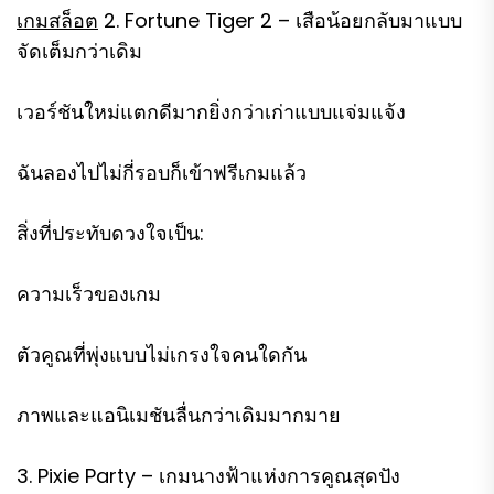
เกมสล็อต
2. Fortune Tiger 2 – เสือน้อยกลับมาแบบ
จัดเต็มกว่าเดิม
เวอร์ชันใหม่แตกดีมากยิ่งกว่าเก่าแบบแจ่มแจ้ง
ฉันลองไปไม่กี่รอบก็เข้าฟรีเกมแล้ว
สิ่งที่ประทับดวงใจเป็น:
ความเร็วของเกม
ตัวคูณที่พุ่งแบบไม่เกรงใจคนใดกัน
ภาพและแอนิเมชันลื่นกว่าเดิมมากมาย
3. Pixie Party – เกมนางฟ้าแห่งการคูณสุดปัง