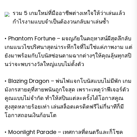
รวม 5 เกมใหม่ที่มืออาชีพต่างเทใจให้ว่าเล่นแล้ว
กำไรงามแบบจำเป็นต้องวนกลับมาเล่นซ้ำ
• Phantom Fortune – ผจญภัยในคฤหาสน์ผีสุดลึกลับ
เกมแนวไขปริศนาสุดน่าระทึกใจที่ไม่ใช่แค่ภาพงาม แต่
ยังมาพร้อมกับโบนัสซ่อนตามฉากต่างๆให้คุณลุ้นทุกสปิ
นว่าจะพบรางวัลใหญ่แบบไม่ตั้งตัว
• Blazing Dragon – พ่นไฟแจกโบนัสแบบไม่มีพัก เกม
มังกรสายดุที่สายพนันถูกใจสุด เพราะเหตุว่าฟีเจอร์ตัว
คูณแบบไม่จำกัด ทำให้สปินแต่ละครั้งได้โอกาสคูณ
สูงสุดหลายร้อยเท่า เล่นสล็อตเครดิตฟรีไม่กี่นาทีก็มี
โอกาสถอนเงินก้อนโต
• Moonlight Parade – เทศกาลที่ดนตรีและก็โชค