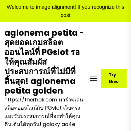
Skip
Welcome to image alignment! If you recognize this
to
post
the
content
aglonema petita -
สุดยอดเกมสล็อต
ออนไลน์ที่ PGslot รอ
ให้คุณสัมผัส
ประสบการณ์ที่ไม่มีที่
Try
สิ้นสุด! aglonema
Now
petita golden
https://therhok.com มาร่วมเล่น
สล็อตออนไลน์กับ PGslot เว็บตรง
และรับประสบการณ์ที่จะทำให้คุณ
ตื่นเต้นได้ทุกวัน! galaxy ao4e