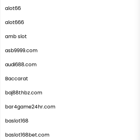
alot66
alot666
amb slot
asb9999.com
audi688.com
Baccarat
baj88thbz.com
bar4game24hr.com
baslot168
baslot168bet.com