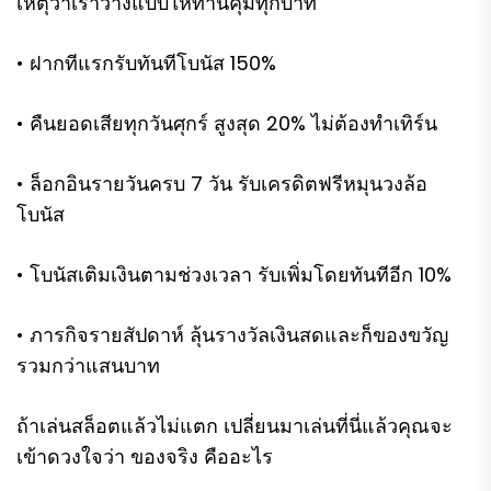
เหตุว่าเราวางแบบให้ท่านคุ้มทุกบาท
• ฝากทีแรกรับทันทีโบนัส 150%
• คืนยอดเสียทุกวันศุกร์ สูงสุด 20% ไม่ต้องทำเทิร์น
• ล็อกอินรายวันครบ 7 วัน รับเครดิตฟรีหมุนวงล้อ
โบนัส
• โบนัสเติมเงินตามช่วงเวลา รับเพิ่มโดยทันทีอีก 10%
• ภารกิจรายสัปดาห์ ลุ้นรางวัลเงินสดและก็ของขวัญ
รวมกว่าแสนบาท
ถ้าเล่นสล็อตแล้วไม่แตก เปลี่ยนมาเล่นที่นี่แล้วคุณจะ
เข้าดวงใจว่า ของจริง คืออะไร