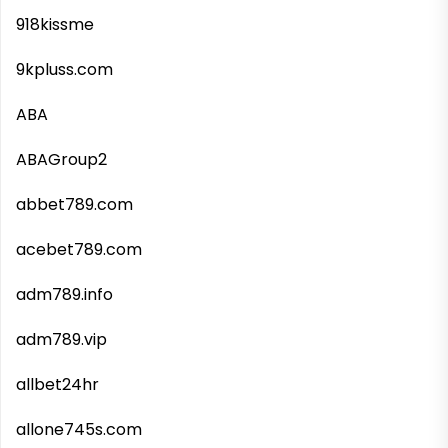
918kissme
9kpluss.com
ABA
ABAGroup2
abbet789.com
acebet789.com
adm789.info
adm789.vip
allbet24hr
allone745s.com