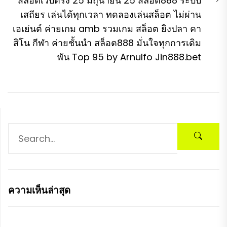
สล็อตเว็บตรง 25 มิถุนายน 25 สล็อต888 ระบบ
p
เสถียร เล่นได้ทุกเวลา ทดลองเล่นสล็อต ไม่ผ่าน
เอเย่นต์ ค่ายเกม amb รวมเกม สล็อต ยิงปลา คา
สิโน กีฬา ค่ายชั้นนำ สล็อต888 มั่นใจทุกการเดิม
พัน Top 95 by Arnulfo Jin888.bet
ความเห็นล่าสุด