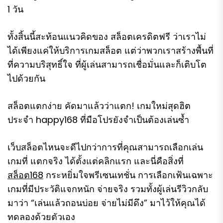
1 วัน
ทั้งสิ้นนี้สะท้อนแนวคิดของ สล็อตเครดิตฟรี ว่าเราไม่
ได้เพียงแค่ให้บริการเกมสล็อต แต่ว่าพวกเราสร้างพื้นที่
ที่ความบริสุทธิ์ใจ ที่ผู้เล่นสามารถเชื่อมั่นและก็เติบโต
ไปด้วยกัน
สล็อตแตกง่าย คัดมาแล้วว่าแตก! เกมใหม่สุดฮิต
ประจำ happy168 ที่มือโปรยังจำเป็นต้องเล่นซ้ำ
เว็บสล็อตไหนจะดีไปกว่าการที่คุณสามารถเลือกเล่น
เกมที่ แตกจริง ได้ตั้งแต่คลิกแรก และนี่คือสิ่งที่
สล็อต168
กระหยิ่มใจพรีเซนเทชั่น การเลือกเฟ้นเฉพาะ
เกมที่มีประวัติแจกหนัก จ่ายจริง รวมทั้งผู้เล่นรีวิวกลับ
มาว่า “เล่นแล้วถอนบ่อย จ่ายไม่มีดึง” มาไว้ให้คุณได้
ทดลองด้วยตัวเอง