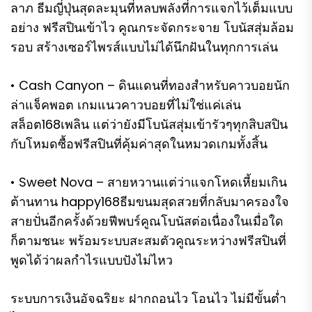
ลาภ ธีมญี่ปุ่นสุดละมุนที่หลบพลังที่การแจกไว้เต็มแบบ
อย่าง ฟรีสปินเข้าไว คูณกระจัดกระจาย โบนัสสุ่มล้อม
รอบ สร้างเซอร์ไพรส์แบบไม่ได้นึกฝันในทุกการเล่น
• Cash Canyon – ดินแดนที่ทองสำหรับคาวบอยนัก
ล่าแจ็คพอต เกมแนวคาวบอยที่ไม่ใช่แค่เล่น
สล็อต168เพลิน แต่ว่ายังมีโบนัสสุ่มเข้ารัวๆทุกสิบสปิน
กับโหมดซื้อฟรีสปินที่คุ้มค่าสุดในหมวดเกมทั้งสิ้น
• Sweet Nova – สายหวานแต่ว่าแจกโหดเหี้ยมเกิน
ต้านทาน happy168ธีมขนมสุดสวยที่กลับมาครองใจ
สายปั่นอีกครั้งด้วยฟีพบร์คูณโบนัสต่อเนื่องในเมื่อใด
ก็ตามชนะ พร้อมระบบสะสมตัวคูณระหว่างฟรีสปินที่
พูดได้ว่าผลกำไรแบบปังไม่ไหว
ระบบการเงินอัจฉริยะ ฝากถอนไว โอนไว ไม่มีขั้นต่ำ