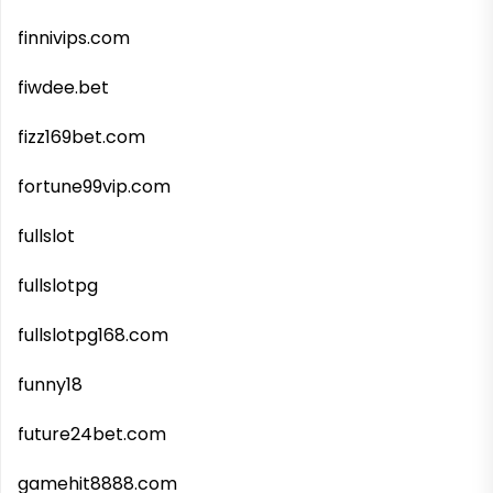
finnivips.com
fiwdee.bet
fizz169bet.com
fortune99vip.com
fullslot
fullslotpg
fullslotpg168.com
funny18
future24bet.com
gamehit8888.com