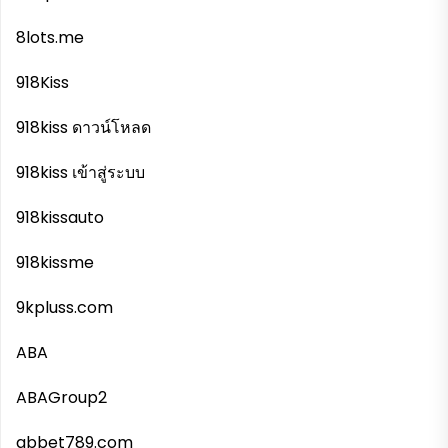
8lots.me
918Kiss
918kiss ดาวน์โหลด
918kiss เข้าสู่ระบบ
918kissauto
918kissme
9kpluss.com
ABA
ABAGroup2
abbet789.com