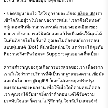
ปรึกษาส่วนตัวคอยอยู่ข้างๆตลอดเวลา
• ขจัดปัญหาฉับไว ใส่ใจทุกรายละเอียด:
สล็อต168
เรา
เข้าใจกันอยู่ว่าในโลกของการพนัน “เวลาคือเงินทอง”
กลุ่มแอดมินที่ผ่านการเทรนด์มาอย่างยอดเยี่ยมของ
พวกเราจึงสามารถวินิจฉัยและแก้ไขเบื้องต้นให้คุณได้
ในทันทีภายในไม่กี่นาที คุณจะไม่ต้องพบกับการตอบ
แบบหุ่นยนต์ (Bot) ที่น่าเบื่อหน่ายใจ แต่ว่าจะได้คุยกับ
ทีมงานจริงๆที่พร้อมจะ Support คุณอย่างเต็มเปี่ยม
ความสำราญของคุณคือการบรรลุผลของเรา เนื่องจาก
เรามั่นใจว่าการบริการที่ดีเป็นรากฐานของความเชื่อมั่น
และมั่นใจ hengjing168 ก็เลยไม่เคยหยุดปรับปรุง
สมรรถนะของพนักงาน เพื่อให้เมื่อใดก็ตามคุณติดต่อ
เรา คุณจะได้รับมากยิ่งกว่าคำตอบ แต่ได้รับความ
ประทับใจและก็ความไม่รู้สึกกลุ้มใจกลับไปเสมอจ้ะ!