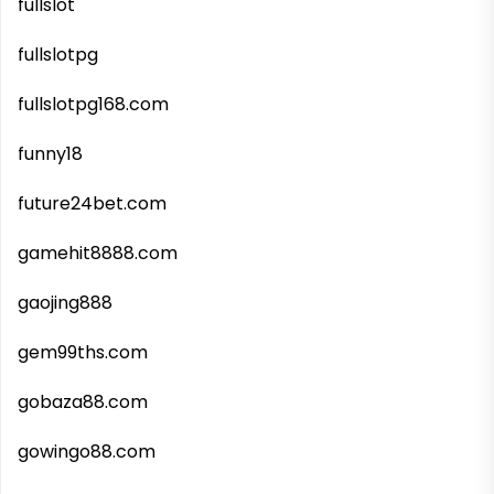
fullslot
fullslotpg
fullslotpg168.com
funny18
future24bet.com
gamehit8888.com
gaojing888
gem99ths.com
gobaza88.com
gowingo88.com