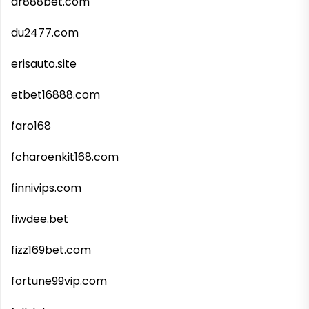
dr888bet.com
du2477.com
erisauto.site
etbet16888.com
faro168
fcharoenkit168.com
finnivips.com
fiwdee.bet
fizz169bet.com
fortune99vip.com