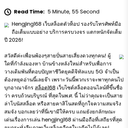
Read Time:
5 Minute, 55 Second
Hengjing168 เว็บสล็อตตัวท็อป รองรับโทรศัพท์มือ
ถือเต็มแบบอย่าง บริการครบวงจร แตกหนักจัดเต็ม
ปี 2026!
สวัสดีค่ะเพื่อนพ้องๆสายปั่นสายเสี่ยงดวงทุกคน! ผู้
ใดที่กำลังมองหา บ้านข้างหลังใหม่สำหรับเพื่อการ
วางเดิมพันที่ตอบปัญหาชีวิตยุคดิจิทัลแบบ 5G จำเป็น
ต้องหยุดอ่านนี้เลยจ๊า เพราะวันนี้พวกเราจะพาทุกคนไป
บุกอาณาจักร
สล็อต168
เว็บไซต์สล็อตออนไลน์ที่ขึ้นชื่อ
ว่า ครบถ้วนบริบูรณ์ ที่สุดในพ.ศ. นี้ ไม่ว่าคุณจะเป็นสาย
ล่าโบนัสสล็อต หรือสายคาสิโนสดที่ถูกใจความสมจริง
สมจัง บอกเลยว่าที่นี่เขามีให้ครบ แถมยังยกลักษณะ
เด่นเรื่องการเล่น hengjing168 ผ่านมือถือที่เสถียรที่สุด
จนกระทั่งลืมภาพเว็บสล็อตอืดๆในอดีตไปได้เลย!