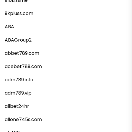
918kissme
9kpluss.com
ABA
ABAGroup2
abbet789.com
acebet789.com
adm789.info
adm789.vip
allbet24hr
allone745s.com