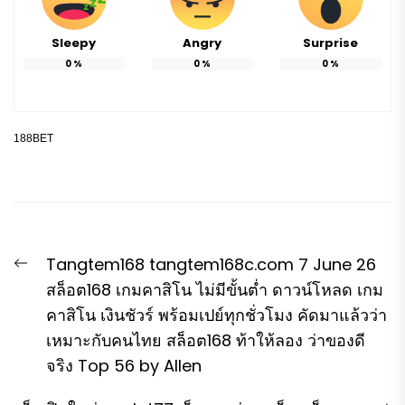
Sleepy
Angry
Surprise
0
%
0
%
0
%
188BET
แนะแนว
Previous
Tangtem168 tangtem168c.com 7 June 26
เรื่อง
post:
สล็อต168 เกมคาสิโน ไม่มีขั้นต่ำ ดาวน์โหลด เกม
คาสิโน เงินชัวร์ พร้อมเปย์ทุกชั่วโมง คัดมาแล้วว่า
เหมาะกับคนไทย สล็อต168 ท้าให้ลอง ว่าของดี
จริง Top 56 by Allen