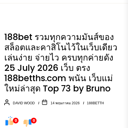
188bet รวมทุกความมันส์ของ
สล็อตและคาสิโนไว้ในเว็บเดียว
เล่นง่าย จ่ายไว ครบทุกค่ายดัง
25 July 2026 เว็บ ตรง
188betths.com พนัน เว็บแม่
ใหม่ล่าสุด Top 73 by Bruno
DAVID WOOD
14 พฤษภาคม 2026
188BETTH
0
0