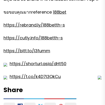
ขอขอบคุณมากreference
188bet
https://rebrand.ly/188betth-s
https://cutly.info/188betth-s
https://bitt.to/l3fumm
https://shorturl.asia/dHt50
https://t.co/k4D7l3QkCu
Share