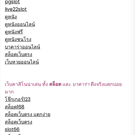
pgslot
live22slot
ดูหนัง
ดูหนังออนไลน์
ดูหนังฟรี
ดูหนังชนโรง
บาคาร่าออนไลน์
สล็อตเว็บตรง
เว็บหวยออนไลน์
เว็บคาสิโนน่าเล่น ทั้ง
สล็อต
และ
บาคาร่า
ตึงจริงแตกบ่อย
มาก
โจ๊กเกอร์123
สล็อต168
สล็อตเว็บตรง แตกง่าย
สล็อตเว็บตรง
slot66