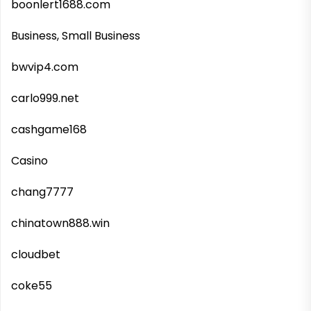
boonlert1688.com
Business, Small Business
bwvip4.com
carlo999.net
cashgame168
Casino
chang7777
chinatown888.win
cloudbet
coke55