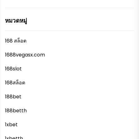
หมวดหมู่
168 สล็อต
1688vegasx.com
168slot
168สล็อต
188bet
188betth
1xbet
1xbetth