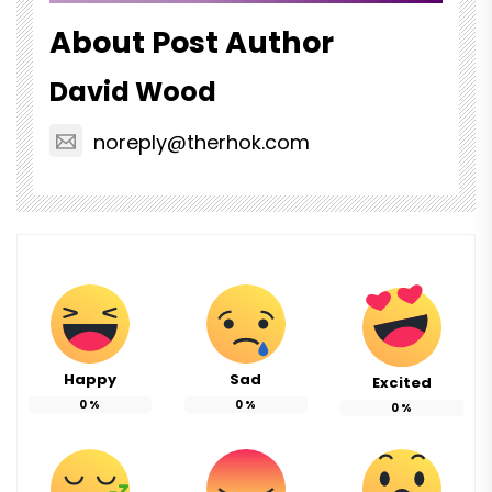
About Post Author
David Wood
noreply@therhok.com
Happy
Sad
Excited
0
%
0
%
0
%