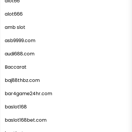
alot66
alot666
amb slot
asb9999.com
audi688.com
Baccarat
baj88thbz.com
bar4game24hr.com
baslot168
baslot168bet.com