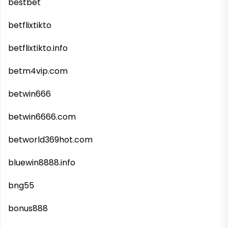
bestbet
betflixtikto
betflixtikto.info
betm4vip.com
betwin666
betwin6666.com
betworld369hot.com
bluewin8888.info
bng55
bonus888