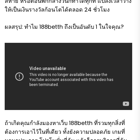
สหาย หรือตอนพักกลางวันก็ทำได้ทุกที่ แปลงเวลาว่าง
ให้เป็นเงินรางวัลก้อนโตได้ตลอด 24 ชั่วโมง
ผลสรุป: ทำไม 188betth ถึงเป็นอันดับ 1 ในใจคุณ?
ถ้าเกิดคุณกำลังมองหาเว็บ 188betth ที่รวมทุกสิ่งที่
ต้องการเอาไว้ในที่เดียว ทั้งยังความปลอดภัย เกมที่