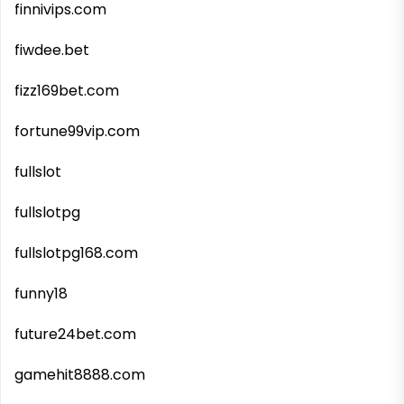
finnivips.com
fiwdee.bet
fizz169bet.com
fortune99vip.com
fullslot
fullslotpg
fullslotpg168.com
funny18
future24bet.com
gamehit8888.com