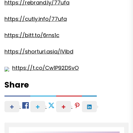
https://rebrand.ly/77ufa
https://cutly.info/77ufa
https://bitt.to/6rns1c
https://shorturl.asia/lVibd
https://t.co/Cw1P92DSvO
Share