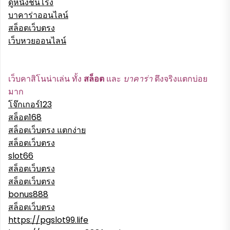
ดูหนังชนโรง
บาคาร่าออนไลน์
สล็อตเว็บตรง
เว็บหวยออนไลน์
เว็บคาสิโนน่าเล่น ทั้ง
สล็อต
และ
บาคาร่า
ตึงจริงแตกบ่อย
มาก
โจ๊กเกอร์123
สล็อต168
สล็อตเว็บตรง แตกง่าย
สล็อตเว็บตรง
slot66
สล็อตเว็บตรง
สล็อตเว็บตรง
bonus888
สล็อตเว็บตรง
https://pgslot99.life