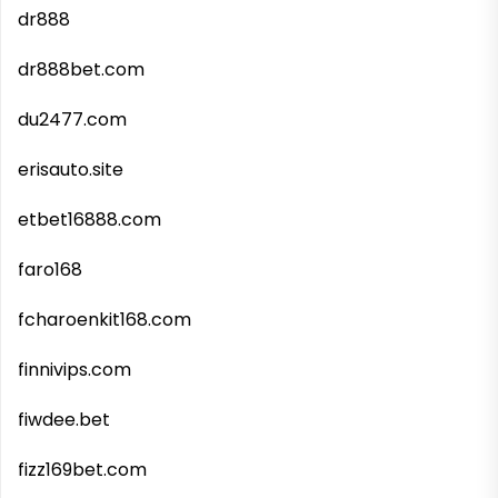
dr888
dr888bet.com
du2477.com
erisauto.site
etbet16888.com
faro168
fcharoenkit168.com
finnivips.com
fiwdee.bet
fizz169bet.com