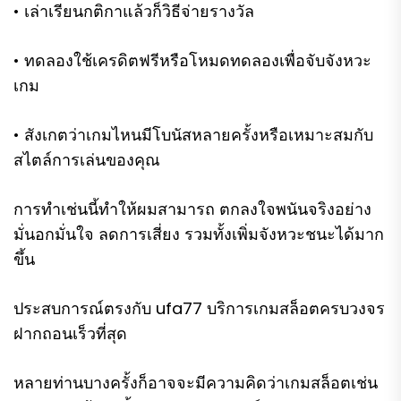
• เล่าเรียนกติกาแล้วก็วิธีจ่ายรางวัล
• ทดลองใช้เครดิตฟรีหรือโหมดทดลองเพื่อจับจังหวะ
เกม
• สังเกตว่าเกมไหนมีโบนัสหลายครั้งหรือเหมาะสมกับ
สไตล์การเล่นของคุณ
การทำเช่นนี้ทำให้ผมสามารถ ตกลงใจพนันจริงอย่าง
มั่นอกมั่นใจ ลดการเสี่ยง รวมทั้งเพิ่มจังหวะชนะได้มาก
ขึ้น
ประสบการณ์ตรงกับ ufa77 บริการเกมสล็อตครบวงจร
ฝากถอนเร็วที่สุด
หลายท่านบางครั้งก็อาจจะมีความคิดว่าเกมสล็อตเช่น