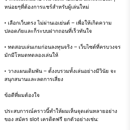
หน่อยๆที่ต้องการแชร์สำหรับผู้เล่นใหม่
• เลือกเว็บตรง ไม่ผ่านเอเย่นต์ – เพื่อให้เกิดความ
ปลอดภัยและก็ระบบฝากถอนที่เร็วทันใจ
• ทดสอบเล่นเกมก่อนลงทุนจริง – เว็บไซต์ที่ครบวงจร
มักมีโหมดทดลองเล่นให้
• วางแผนเดิมพัน – ตั้งงบรวมทั้งเล่นอย่างมีวินัย จะ
สนุกสนานและลดการเสี่ยง
ข้อดีที่ผมต้องใจ
ประสบการณ์คราวนี้ทำให้ผมเห็นจุดเด่นหลายอย่าง
ของ สมัคร slot เครดิตฟรี ยกตัวอย่างเช่น: