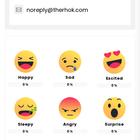
noreply@therhok.com
Happy
Sad
Excited
0
%
0
%
0
%
Sleepy
Angry
Surprise
0
%
0
%
0
%