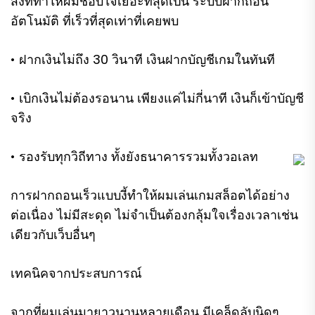
สิ่งที่ทำให้ผมชอบใจเยอะที่สุดเป็น ระบบฝากถอน
อัตโนมัติ ที่เร็วที่สุดเท่าที่เคยพบ
• ฝากเงินไม่ถึง 30 วินาที เงินฝากบัญชีเกมในทันที
• เบิกเงินไม่ต้องรอนาน เพียงแค่ไม่กี่นาที เงินก็เข้าบัญชี
จริง
• รองรับทุกวิถีทาง ทั้งยังธนาคารรวมทั้งวอเลท
การฝากถอนเร็วแบบงี้ทำให้ผมเล่นเกมสล็อตได้อย่าง
ต่อเนื่อง ไม่มีสะดุด ไม่จำเป็นต้องกลุ้มใจเรื่องเวลาเช่น
เดียวกับเว็บอื่นๆ
เทคนิคจากประสบการณ์
จากที่ผมเล่นมายาวนานหลายเดือน มีเคล็ดลับนิดๆ