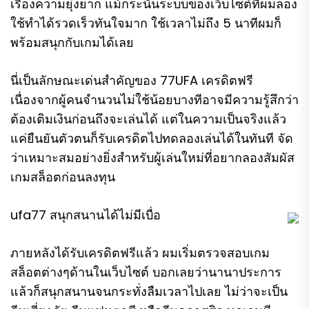
เรื่องความยุ่งยาก แม้กระนั้นระบบของเว็บไซต์ที่ผมลอง
ใช้ทำได้รวดเร็วทันใจมาก ใช้เวลาไม่ถึง 5 นาทีผมก็
พร้อมสนุกกับเกมได้เลย
นี่เป็นลักษณะเด่นสำคัญของ 77UFA เครดิตฟรี
เนื่องจากผู้คนจำนวนไม่ใช้น้อยบางทีอาจมีความรู้สึกว่า
ต้องเติมเงินก่อนถึงจะเล่นได้ แต่ในความเป็นจริงแล้ว
แค่ยืนยันตัวตนก็รับเครดิตไปทดลองเล่นได้ในทันที จัด
ว่าเหมาะสมอย่างยิ่งสำหรับผู้เล่นใหม่ที่อยากลองสัมผัส
เกมสล็อตก่อนลงทุน
ufa77 สนุกสนานได้ไม่มีเบื่อ
ภายหลังได้รับเครดิตฟรีแล้ว ผมเริ่มตรวจสอบเกม
สล็อตต่างๆด้านในเว็บไซต์ บอกเลยว่านานาประการ
แล้วก็สนุกสนานจนกระทั่งลืมเวลาไปเลย ไม่ว่าจะเป็น