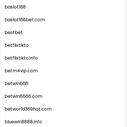
baslot168
baslot168bet.com
bestbet
betflixtikto
betflixtikto.info
betm4vip.com
betwin666
betwin6666.com
betworld369hot.com
bluewin8888.info