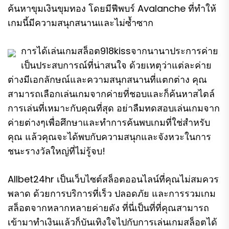
ค้นหาขุมเงินขุมทอง โดยมีฟีพบร์ Avalanche ที่ทำให้
เกมนี้มีความสนุกสนานและไม่ซ้ำซาก
การได้เล่นเกมสล็อต918kissจากนานาประการค่าย
เป็นประสบการณ์ที่น่าสนใจ ด้วยเหตุว่าแต่ละค่าย
ต่างมีเอกลักษณ์และความสนุกสนานที่แตกต่าง คุณ
สามารถเลือกเล่นเกมจากค่ายที่ชอบและก็ค้นหาสไตล์
การเล่นที่เหมาะกับคุณที่สุด อย่าลืมทดสอบเล่นเกมจาก
ค่ายต่างๆเพื่อศึกษาและทำการค้นพบเกมที่ใช่สำหรับ
คุณ แล้วคุณจะได้พบกับความสนุกและจังหวะในการ
ชนะรางวัลใหญ่ที่ไม่รู้จบ!
Allbet24hr เป็นเว็บไซต์สล็อตออนไลน์ที่คุณไม่สมควร
พลาด ด้วยการบริการที่เร็ว ปลอดภัย และการรวมเกม
สล็อตจากหลากหลายค่ายดัง ที่นี่เป็นที่ที่คุณสามารถ
เข้ามาทำเงินแล้วก็บันเทิงใจไปกับการเล่นเกมสล็อตได้