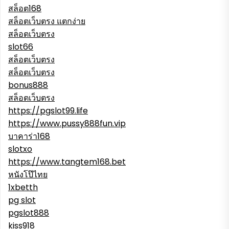
สล็อต168
สล็อตเว็บตรง แตกง่าย
สล็อตเว็บตรง
slot66
สล็อตเว็บตรง
สล็อตเว็บตรง
bonus888
สล็อตเว็บตรง
https://pgslot99.life
https://www.pussy888fun.vip
บาคาร่า168
slotxo
https://www.tangtem168.bet
หนังโป๊ไทย
1xbetth
pg slot
pgslot888
kiss918