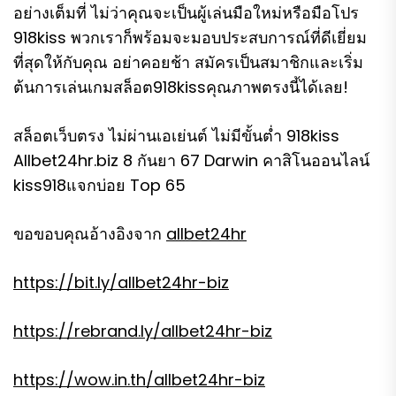
อย่างเต็มที่ ไม่ว่าคุณจะเป็นผู้เล่นมือใหม่หรือมือโปร
918kiss พวกเราก็พร้อมจะมอบประสบการณ์ที่ดีเยี่ยม
ที่สุดให้กับคุณ อย่าคอยช้า สมัครเป็นสมาชิกและเริ่ม
ต้นการเล่นเกมสล็อต918kissคุณภาพตรงนี้ได้เลย!
สล็อตเว็บตรง ไม่ผ่านเอเย่นต์ ไม่มีขั้นต่ำ 918kiss
Allbet24hr.biz 8 กันยา 67 Darwin คาสิโนออนไลน์
kiss918แจกบ่อย Top 65
ขอขอบคุณอ้างอิงจาก
allbet24hr
https://bit.ly/allbet24hr-biz
https://rebrand.ly/allbet24hr-biz
https://wow.in.th/allbet24hr-biz