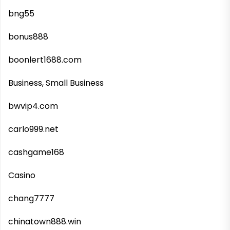
bng55
bonus888
boonlert1688.com
Business, Small Business
bwvip4.com
carlo999.net
cashgame168
Casino
chang7777
chinatown888.win