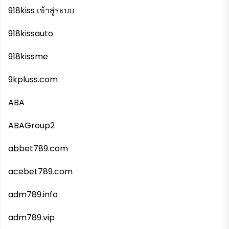
918kiss เข้าสู่ระบบ
918kissauto
918kissme
9kpluss.com
ABA
ABAGroup2
abbet789.com
acebet789.com
adm789.info
adm789.vip