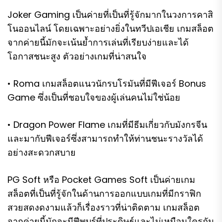
Joker Gaming เป็นค่ายที่เป็นที่รู้จักมากในวงการคาสิ
โนออนไลน์ โดยเฉพาะอย่างยิ่งในทวีปเอเชีย เกมสล็อต
จากค่ายนี้มักจะเน้นย้ำการเล่นที่เรียบง่ายและได้
โอกาสชนะสูง ตัวอย่างเกมที่น่าสนใจ
• Roma เกมสล็อตแนวนักรบโรมันที่มีฟีเจอร์ Bonus
Game ซึ่งเป็นที่ชอบใจของผู้เล่นคนไม่ใช่น้อย
• Dragon Power Flame เกมที่มีธีมเกี่ยวกับมังกรจีน
และมากับฟีเจอร์ซึ่งสามารถทำให้ท่านชนะรางวัลได้
อย่างสะดวกสบาย
PG Soft หรือ Pocket Games Soft เป็นค่ายเกม
สล็อตที่เป็นที่รู้จักในด้านการออกแบบเกมที่มีกราฟิก
สวยสดงดงามแล้วก็เรื่องราวที่น่าติดตาม เกมสล็อต
จากค่ายนี้มักจะมีฟีพบร์ที่ประดิษฐ์และไม่เหมือนใครกัน