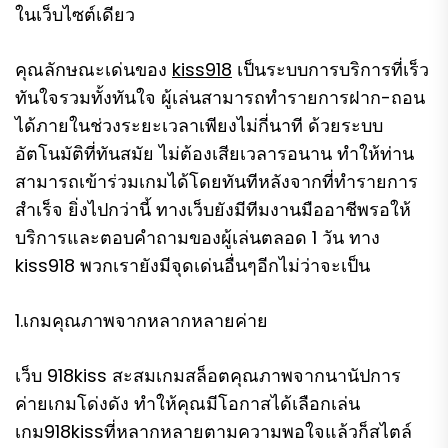
ในเว็บไซต์เดียว
คุณลักษณะเด่นของ
kiss918
เป็นระบบการบริการที่เร็ว
ทันใจรวมทั้งทันใจ ผู้เล่นสามารถทำรายการฝาก-ถอน
ได้ภายในช่วงระยะเวลาเพียงไม่กี่นาที ด้วยระบบ
อัตโนมัติที่ทันสมัย ไม่ต้องเสียเวลารอนาน ทำให้ท่าน
สามารถเข้าร่วมเกมได้โดยทันทีหลังจากที่ทำรายการ
สำเร็จ ยิ่งไปกว่านี้ ทางเว็บยังมีทีมงานมืออาชีพรอให้
บริการและตอบคำถามของผู้เล่นตลอด 1 วัน ทาง
kiss918 พวกเรายังมีจุดเด่นอื่นๆอีกไม่ว่าจะเป็น
1.เกมคุณภาพจากหลากหลายค่าย
เว็บ 918kiss สะสมเกมสล็อตคุณภาพจากนานัปการ
ค่ายเกมโด่งดัง ทำให้คุณมีโอกาสได้เลือกเล่น
เกม918kissที่หลากหลายตามความพอใจแล้วก็สไตล์