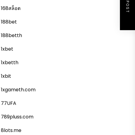
NEXT POST
168สล็อต
188bet
188betth
1xbet
1xbetth
1xbit
1xgameth.com
77UFA
789pluss.com
8lots.me