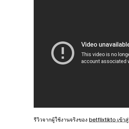
รีวิวจากผู้ใช้งานจริงของ
betflixtikto เข้าส