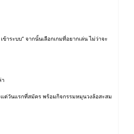
เข้าระบบ” จากนั้นเลือกเกมที่อยากเล่น ไม่ว่าจะ
่า
ตั้งแต่วันแรกที่สมัคร พร้อมกิจกรรมหมุนวงล้อสะสม