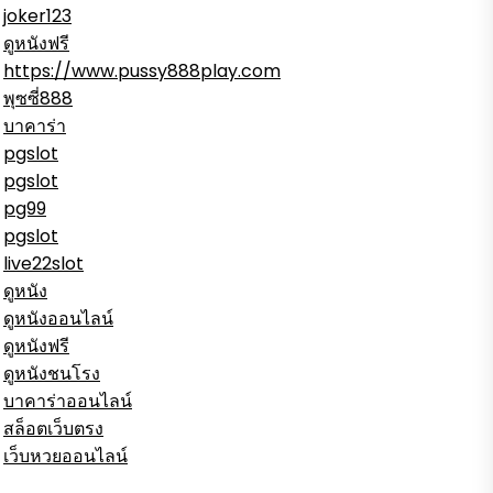
joker123
ดูหนังฟรี
https://www.pussy888play.com
พุซซี่888
บาคาร่า
pgslot
pgslot
pg99
pgslot
live22slot
ดูหนัง
ดูหนังออนไลน์
ดูหนังฟรี
ดูหนังชนโรง
บาคาร่าออนไลน์
สล็อตเว็บตรง
เว็บหวยออนไลน์