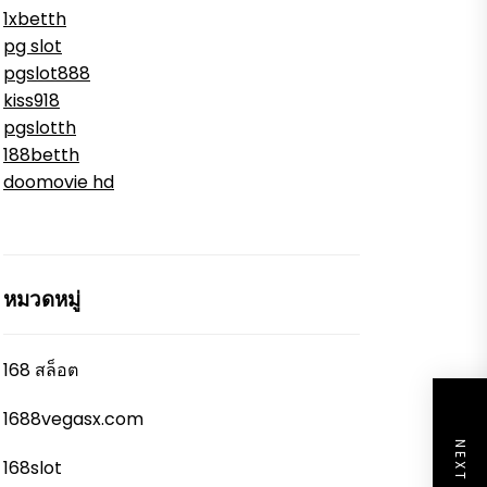
1xbetth
pg slot
pgslot888
kiss918
pgslotth
188betth
doomovie hd
หมวดหมู่
168 สล็อต
1688vegasx.com
168slot