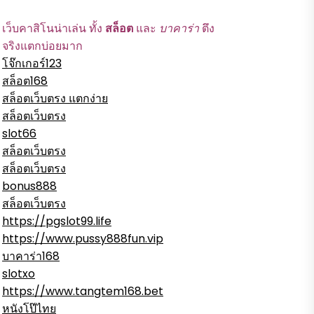
เว็บคาสิโนน่าเล่น ทั้ง
สล็อต
และ
บาคาร่า
ตึง
จริงแตกบ่อยมาก
โจ๊กเกอร์123
สล็อต168
สล็อตเว็บตรง แตกง่าย
สล็อตเว็บตรง
slot66
สล็อตเว็บตรง
สล็อตเว็บตรง
bonus888
สล็อตเว็บตรง
https://pgslot99.life
https://www.pussy888fun.vip
บาคาร่า168
slotxo
https://www.tangtem168.bet
หนังโป๊ไทย