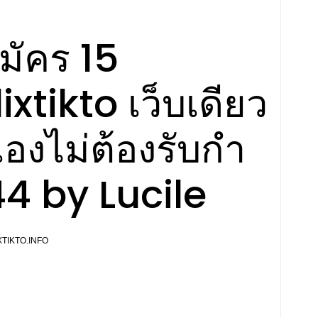
สมัคร 15
xtikto เว็บเดียว
เองไม่ต้องรับกำ
44 by Lucile
XTIKTO.INFO