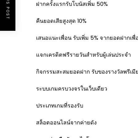
PREVIOUS POST
ฝากครั้งแรกรับโบนัสเพิ่ม 50%
คืนยอดเสียสูงสุด 10%
เสนอแนะเพื่อน รับเพิ่ม 5% จากยอดฝากเพื่
แจกเครดิตฟรีรายวันสำหรับผู้เล่นประจำ
กิจกรรมสะสมยอดฝาก รับของรางวัลพรีเมี
ระบบเกมครบวงจรในเว็บเดียว
ประเภทเกมที่รองรับ
สล็อตออนไลน์จากค่ายดัง