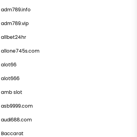
adm789.info
adm789.vip
allbet24hr
allone745s.com
alot66
alot666
amb slot
asb9999.com
audi688.com
Baccarat