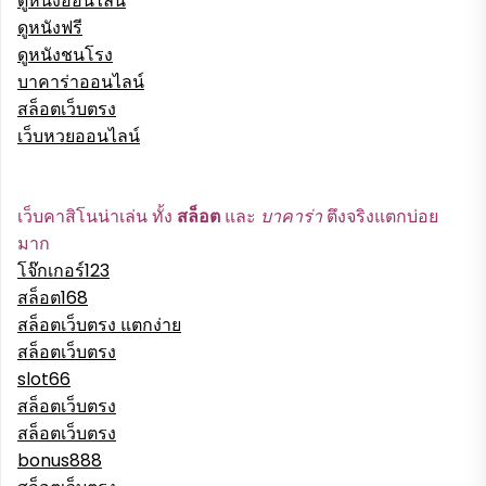
ดูหนังออนไลน์
ดูหนังฟรี
ดูหนังชนโรง
บาคาร่าออนไลน์
สล็อตเว็บตรง
เว็บหวยออนไลน์
เว็บคาสิโนน่าเล่น ทั้ง
สล็อต
และ
บาคาร่า
ตึงจริงแตกบ่อย
มาก
โจ๊กเกอร์123
สล็อต168
สล็อตเว็บตรง แตกง่าย
สล็อตเว็บตรง
slot66
สล็อตเว็บตรง
สล็อตเว็บตรง
bonus888