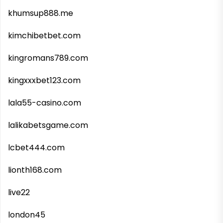
khumsup888.me
kimchibetbet.com
kingromans789.com
kingxxxbet123.com
lala55-casino.com
lalikabetsgame.com
lcbet444.com
lionth168.com
live22
london45