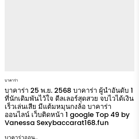
บาคาร่า
บาคาร่า 25 พ.ย. 2568 บาคาร่า ผู้นำอันดับ 1
ที่นักเดิมพันไว้ใจ ดีลเลอร์สุดสวย จบไวได้เงิน
เร็วเล่นเสีย มีแต้มหมุนกงล้อ บาคาร่า
ออนไลน์ เว็บติดหน้า 1 google Top 49 by
Vanessa Sexybaccarat168.fun
บาคาร่าออน...