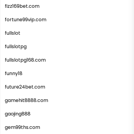
fizz169bet.com
fortune99vip.com
fullslot
fullslotpg
fullslotpg168.com
funny18
future24bet.com
gamehit8888.com
gaojing888
gem99ths.com