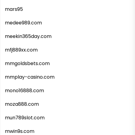
mars95
medee989.com
meekin365day.com
mfj889xx.com
mmgoldsbets.com
mmplay-casino.com
mono16888.com
moza888.com
mun789slot.com
mwin9s.com