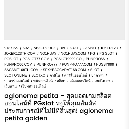
918KISS
ABA
ABAGROUP2
BACCARAT
CASINO
JOKER123
JOKER123TH.COM
NO1HUAY
NO1HUAY.COM
PG
PG SLOT
PGSLOT
PGSLOT77.COM
PGSLOT9999.CO
PUNPRO66
PUNPRO66.COM
PUNPRO777
PUNPRO777.COM
PUSSY888
SAGAME168TH.COM
SEXYBACCARAT168.COM
SLOT
SLOT ONLINE
SLOTXO
คาสิโน
คาสิโนออนไลน์
บาคาร่า
บาคาร่าออนไลน์
พนันออนไลน์
สล็อต
สล็อตออนไลน์
เกมยิงปลา
เว็บพนัน
เว็บพนันออนไลน์
aglonema petita – สุดยอดเกมสล็อต
ออนไลน์ที่ PGslot รอให้คุณสัมผัส
ประสบการณ์ที่ไม่มีที่สิ้นสุด! aglonema
petita golden