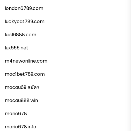
london6789.com
luckycat789.com
luis16888.com
lux555.net
m4newonline.com
mac1bet789.com
macau69 สมัคร
macau888.win
mario678
mario678.info