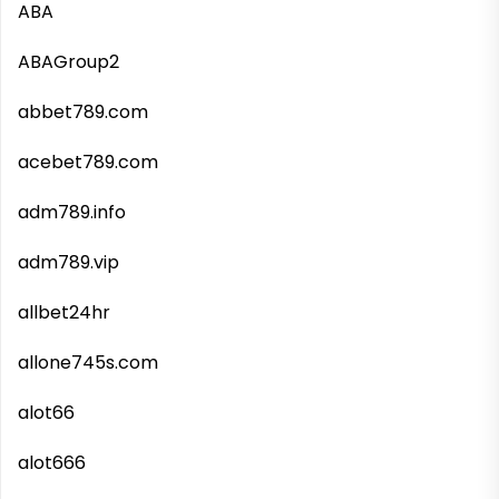
ABA
ABAGroup2
abbet789.com
acebet789.com
adm789.info
adm789.vip
allbet24hr
allone745s.com
alot66
alot666