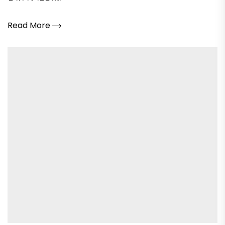
Read More