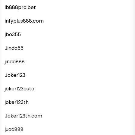
ib888pro.bet
infyplus888.com
jbo355
Jinda55
jinda888
Joker123
joker123auto
joker123th
Joker123th.com
juad888