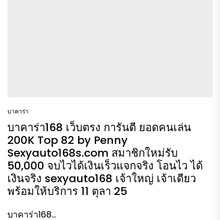
บาคาร่า
บาคาร่า168 เว็บตรง การันตี ยอดคนเล่น
200K Top 82 by Penny
Sexyauto168s.com สมาชิกใหม่รับ
50,000 จบไวได้เงินเร็วแจกจริง โอนไว ได้
เงินจริง sexyauto168 เจ้าใหญ่ เจ้าเดียว
พร้อมให้บริการ 11 ตุลา 25
บาคาร่า168...