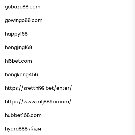
gobaza88.com
gowingo88.com
happy168
hengjing168
hi6bet.com
hongkong456
https://sretthi99.bet/enter/
https://www.mfj889xx.com/
hubbet168.com
hydra888 สล็อต