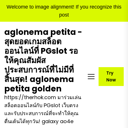
Skip
Welcome to image alignment! If you recognize this
to
post
the
content
aglonema petita -
สุดยอดเกมสล็อต
ออนไลน์ที่ PGslot รอ
ให้คุณสัมผัส
ประสบการณ์ที่ไม่มีที่
Try
สิ้นสุด! aglonema
Now
petita golden
https://therhok.com มาร่วมเล่น
สล็อตออนไลน์กับ PGslot เว็บตรง
และรับประสบการณ์ที่จะทำให้คุณ
ตื่นเต้นได้ทุกวัน! galaxy ao4e