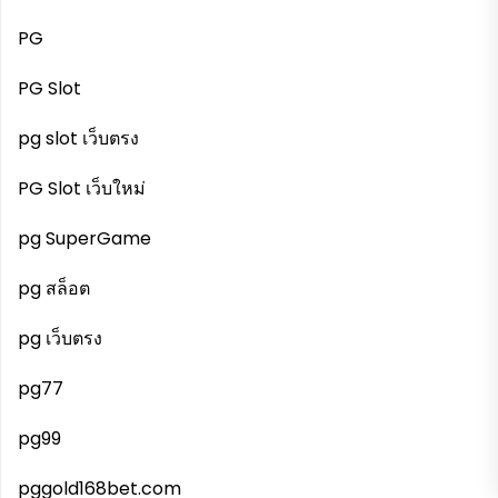
PG
PG Slot
pg slot เว็บตรง
PG Slot เว็บใหม่
pg SuperGame
pg สล็อต
pg เว็บตรง
pg77
pg99
pggold168bet.com