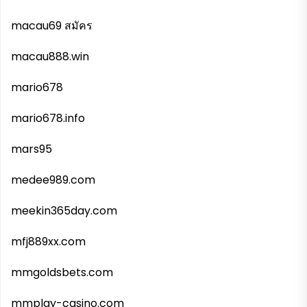
macau69 สมัคร
macau888.win
mario678
mario678.info
mars95
medee989.com
meekin365day.com
mfj889xx.com
mmgoldsbets.com
mmplay-casino.com