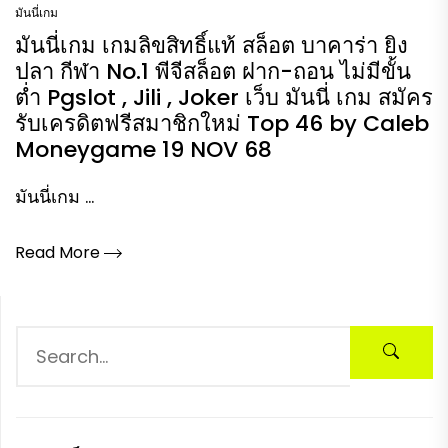
มันนี่เกม
มันนี่เกม เกมลิขสิทธิ์แท้ สล็อต บาคาร่า ยิง
ปลา กีฬา No.1 พีจีสล็อต ฝาก-ถอน ไม่มีขั้น
ต่ำ Pgslot , Jili , Joker เว็บ มันนี่ เกม สมัคร
รับเครดิตฟรีสมาชิกใหม่ Top 46 by Caleb
Moneygame 19 NOV 68
มันนี่เกม ...
Read More