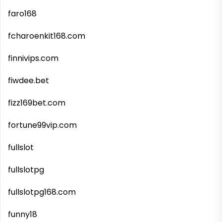
faro168
fcharoenkit168.com
finnivips.com
fiwdee.bet
fizz169bet.com
fortune99vip.com
fullslot
fullslotpg
fullslotpg168.com
funny18