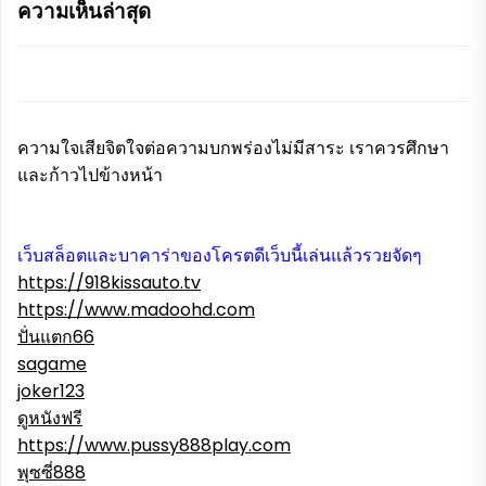
ความเห็นล่าสุด
ความใจเสียจิตใจต่อความบกพร่องไม่มีสาระ เราควรศึกษา
และก้าวไปข้างหน้า
เว็บสล็อตและบาคาร่าของโครตดีเว็บนี้เล่นแล้วรวยจัดๆ
https://918kissauto.tv
https://www.madoohd.com
ปั่นแตก66
sagame
joker123
ดูหนังฟรี
https://www.pussy888play.com
พุซซี่888