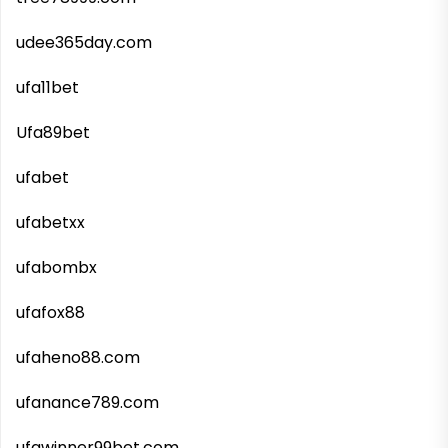
udee365day.com
ufa11bet
Ufa89bet
ufabet
ufabetxx
ufabombx
ufafox88
ufaheno88.com
ufanance789.com
ufawinner99bet.com