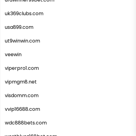
uk369clubs.com
usa899.com
ut9winwin.com
veewin
viperpro1.com
vipmgm8.net
visdomm.com
vvip16688.com
wdc888bets.com