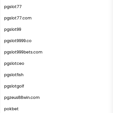
pgslot77
pgslot77.com
pgslot99
pgslot9999.co
pgslot999bets.com
pgslotceo
pgslotfish
pgslotgolf
pgzeus88win.com
pokbet