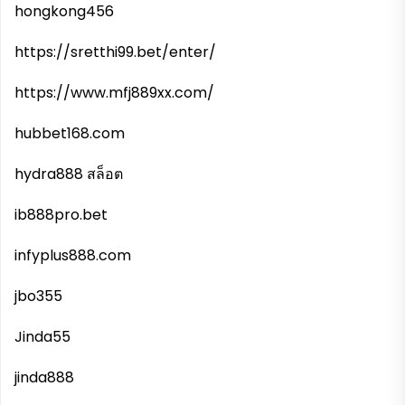
hongkong456
https://sretthi99.bet/enter/
https://www.mfj889xx.com/
hubbet168.com
hydra888 สล็อต
ib888pro.bet
infyplus888.com
jbo355
Jinda55
jinda888