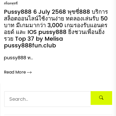
สล็อตพุซซี่
Pussy888 6 July 2568 พุซซี่888 บริการ
สล็อตออนไลน์ใช้งานง่าย ทดลองเล่นรับ 50
บาท มีเกมมากว่า 3,000 เกมรองรับแอนดร
อยด์ และ IOS pussy888 ยิ่งชวนเพื่อนยิ่ง
รวย Top 37 by Melisa
pussy888fun.club
pussy888 ท...
Read More