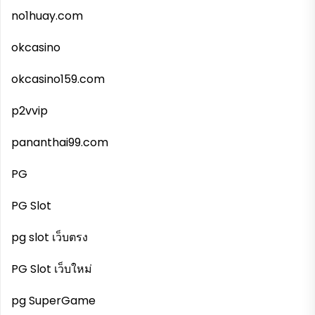
no1huay.com
okcasino
okcasino159.com
p2vvip
pananthai99.com
PG
PG Slot
pg slot เว็บตรง
PG Slot เว็บใหม่
pg SuperGame