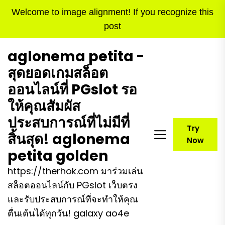
Skip
Welcome to image alignment! If you recognize this
to
post
the
content
aglonema petita -
สุดยอดเกมสล็อต
ออนไลน์ที่ PGslot รอ
ให้คุณสัมผัส
ประสบการณ์ที่ไม่มีที่
Try
สิ้นสุด! aglonema
Now
petita golden
https://therhok.com มาร่วมเล่น
สล็อตออนไลน์กับ PGslot เว็บตรง
และรับประสบการณ์ที่จะทำให้คุณ
ตื่นเต้นได้ทุกวัน! galaxy ao4e