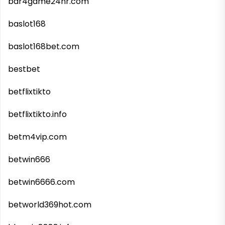
bar4game24hr.com
baslot168
baslot168bet.com
bestbet
betflixtikto
betflixtikto.info
betm4vip.com
betwin666
betwin6666.com
betworld369hot.com