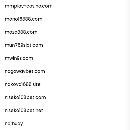
mmplay-casino.com
mono16888.com
moza888.com
mun789slot.com
mwin9s.com
nagawaybet.com
nakoya1688.site
niseko168bet.com
niseko168bet.net
no1huay