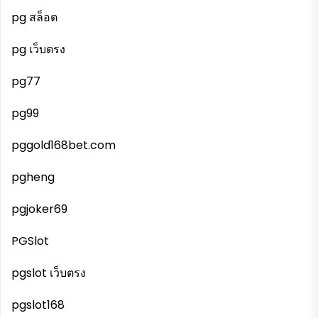
pg สล็อต
pg เว็บตรง
pg77
pg99
pggold168bet.com
pgheng
pgjoker69
PGSlot
pgslot เว็บตรง
pgslot168