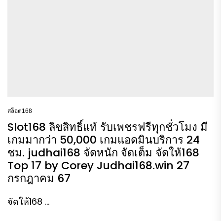
สล็อต168
Slot168 ลิขสิทธิ์แท้ รับเพชรฟรีทุกชั่วโมง มี
เกมมากว่า 50,000 เกมแอดมินบริการ 24
ชม. judhai168 จัดหนัก จัดเต็ม จัดให้168
Top 17 by Corey Judhai168.win 27
กรกฎาคม 67
จัดให้168 ...