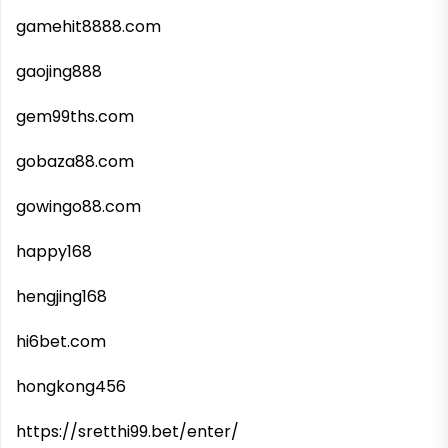
gamehit8888.com
gaojing888
gem99ths.com
gobaza88.com
gowingo88.com
happy168
hengjing168
hi6bet.com
hongkong456
https://sretthi99.bet/enter/