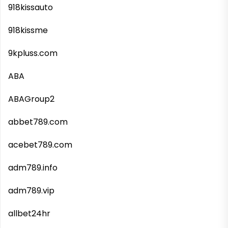
918kissauto
918kissme
9kpluss.com
ABA
ABAGroup2
abbet789.com
acebet789.com
adm789.info
adm789.vip
allbet24hr