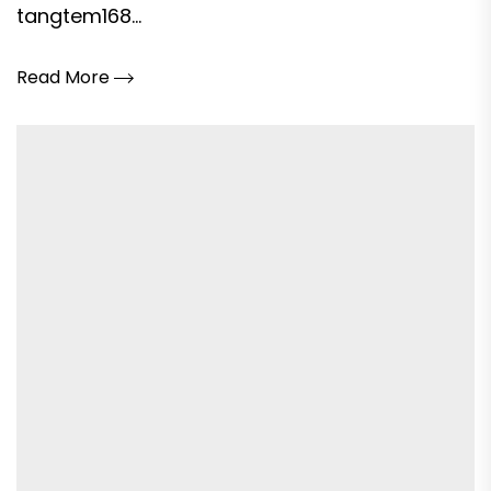
tangtem168...
Read More