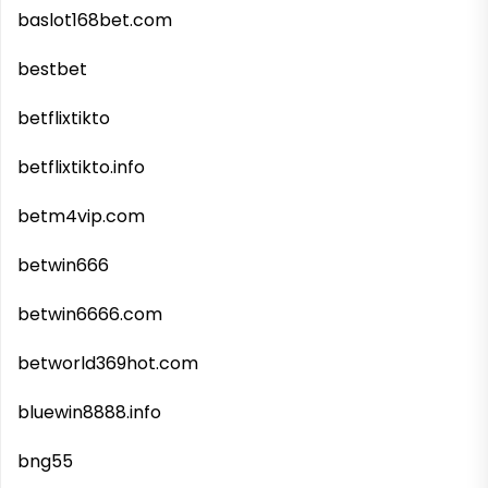
baslot168bet.com
bestbet
betflixtikto
betflixtikto.info
betm4vip.com
betwin666
betwin6666.com
betworld369hot.com
bluewin8888.info
bng55