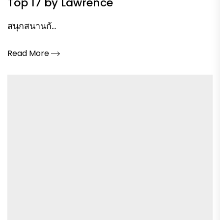
Top 17 by Lawrence
สนุกสนานกั...
Read More