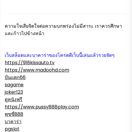
ความใจเสียจิตใจต่อความบกพร่องไม่มีสาระ เราควรศึกษา
และก้าวไปข้างหน้า
เว็บสล็อตและบาคาร่าของโครตดีเว็บนี้เล่นแล้วรวยจัดๆ
https://918kissauto.tv
https://www.madoohd.com
ปั่นแตก66
sagame
joker123
ดูหนังฟรี
https://www.pussy888play.com
พุซซี่888
บาคาร่า
pgslot