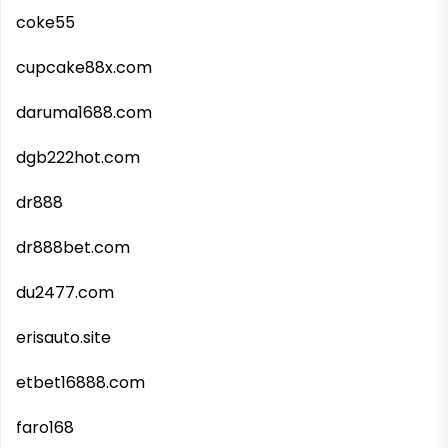
coke55
cupcake88x.com
daruma1688.com
dgb222hot.com
dr888
dr888bet.com
du2477.com
erisauto.site
etbet16888.com
faro168