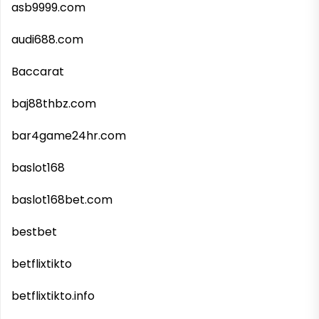
asb9999.com
audi688.com
Baccarat
baj88thbz.com
bar4game24hr.com
baslot168
baslot168bet.com
bestbet
betflixtikto
betflixtikto.info