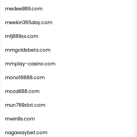
medee989.com
meekin365day.com
mfj889xx.com
mmgoldsbets.com
mmplay-casino.com
mono16888.com
moza888.com
mun789slot.com
mwin9s.com
nagawaybet.com