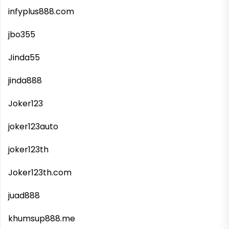
infyplus888.com
jbo355
Jinda55
jinda888
Joker123
joker123auto
joker123th
Joker123th.com
juad888
khumsup888.me