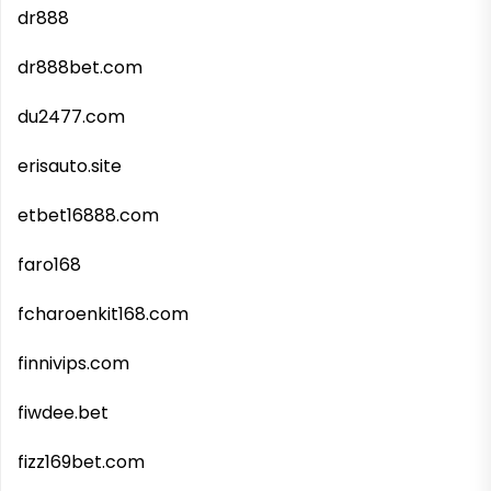
dr888
dr888bet.com
du2477.com
erisauto.site
etbet16888.com
faro168
fcharoenkit168.com
finnivips.com
fiwdee.bet
fizz169bet.com