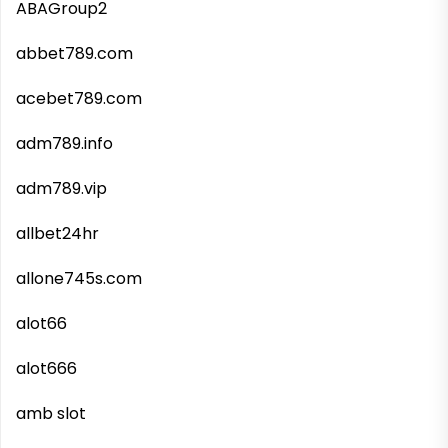
ABAGroup2
abbet789.com
acebet789.com
adm789.info
adm789.vip
allbet24hr
allone745s.com
alot66
alot666
amb slot