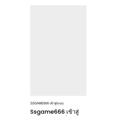
SSGAME666 เข้าสู่ระบบ
Ssgame666 เข้าสู่