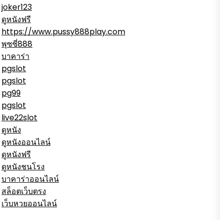
joker123
ดูหนังฟรี
https://www.pussy888play.com
พุซซี่888
บาคาร่า
pgslot
pgslot
pg99
pgslot
live22slot
ดูหนัง
ดูหนังออนไลน์
ดูหนังฟรี
ดูหนังชนโรง
บาคาร่าออนไลน์
สล็อตเว็บตรง
เว็บหวยออนไลน์