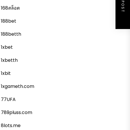
NEXT POST
168สล็อต
188bet
188betth
1xbet
1xbetth
1xbit
1xgameth.com
77UFA
789pluss.com
8lots.me