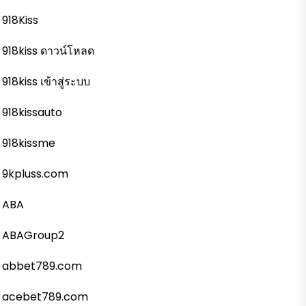
918Kiss
918kiss ดาวน์โหลด
918kiss เข้าสู่ระบบ
918kissauto
918kissme
9kpluss.com
ABA
ABAGroup2
abbet789.com
acebet789.com