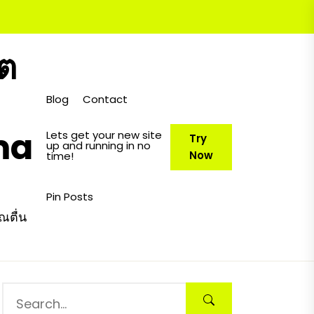
ต
Blog
Contact
ema
Lets get your new site
Try
up and running in no
Now
time!
Pin Posts
ณตื่น