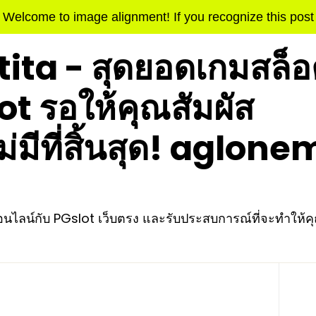
Welcome to image alignment! If you recognize this post
ta - สุดยอดเกมสล็อ
ot รอให้คุณสัมผัส
่มีที่สิ้นสุด! aglon
ไลน์กับ PGslot เว็บตรง และรับประสบการณ์ที่จะทำให้คุ