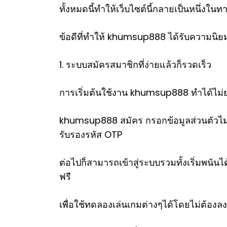
ทั้งหมดนี้ทำให้เว็บไซต์นี้กลายเป็นหนึ่งใน
ข้อดีที่ทำให้ khumsup888 ได้รับความนิย
1. ระบบสมัครสมาชิกที่ง่ายแล้วก็รวดเร็ว
การเริ่มต้นใช้งาน khumsup888 ทำได้ไม่ยา
khumsup888 สมัคร กรอกข้อมูลส่วนตัวไม่กี่
รับรองรหัส OTP
ต่อไปก็สามารถเข้าสู่ระบบรวมทั้งเริ่มพนั
ฟรี
เพื่อใช้ทดลองเล่นเกมต่างๆได้โดยไม่ต้องล