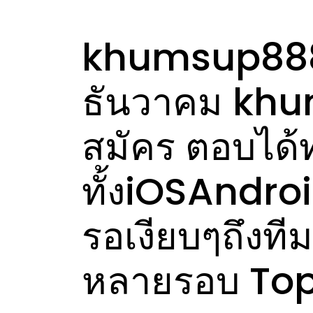
khumsup888 เ
ธันวาคม kh
สมัคร ตอบได้
ทั้งiOSAndroi
รอเงียบๆถึงที
หลายรอบ Top