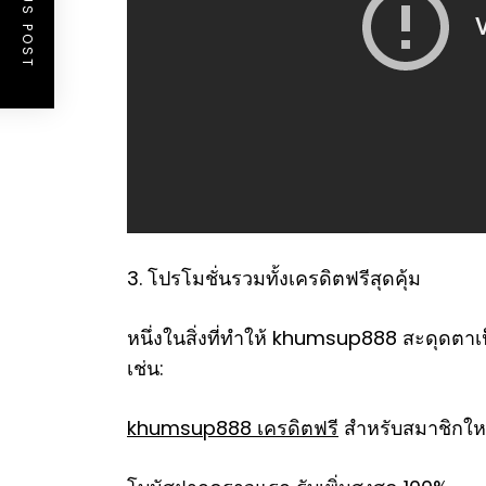
PREVIOUS POST
3. โปรโมชั่นรวมทั้งเครดิตฟรีสุดคุ้ม
หนึ่งในสิ่งที่ทำให้ khumsup888 สะดุดตาเ
เช่น:
khumsup888 เครดิตฟรี
สำหรับสมาชิกใหม