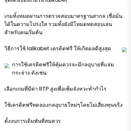
เกมทั้งหมดผ่านการตรวจสอบมาตรฐานสากล เชื่อมั่น
ได้ในความโปร่งใส รวมทั้งยังมีโหมดทดสอบเล่น
สำหรับคนเริ่มต้น
วิธีการใช้ lalikabet เครดิตฟรี ให้เกิดผลดีสูงสุด
การใช้เครดิตฟรีให้คุ้มควรจะมีกลอุบายที่แจ่ม
กระจ่าง ดังเช่น:
เลือกเกมที่มีค่า RTP สูงเพื่อเพิ่มจังหวะทำกำไร
ใช้เครดิตฟรีทดลองกลอุบายใหม่ๆโดยไม่เสี่ยงทุนจริง
ตั้งงบการเดิมพันที่สมควร