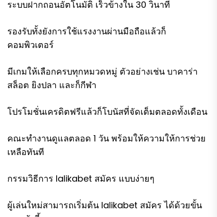
ระบบฝากถอนอัตโนมัติ เร็วข้างใน 30 วินาที
รองรับทั้งยังการใช้แรงงานผ่านมือถือแล้วก็
คอมพิวเตอร์
มีเกมให้เลือกครบทุกหมวดหมู่ ตัวอย่างเช่น บาคาร่า
สล็อต ยิงปลา และก็กีฬา
โปรโมชั่นเครดิตฟรีแล้วก็โบนัสที่จัดเต็มตลอดทั้งเดือน
คณะทำงานดูแลตลอด 1 วัน พร้อมให้ความให้การช่วย
เหลือทันที
กรรมวิธีการ lalikabet สมัคร แบบง่ายๆ
ผู้เล่นใหม่สามารถเริ่มต้น lalikabet สมัคร ได้ด้วยขั้น