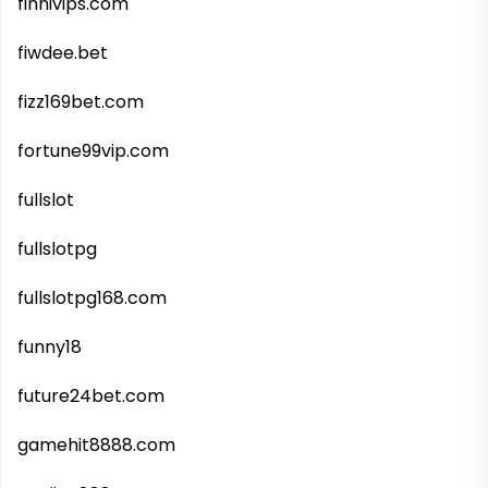
finnivips.com
fiwdee.bet
fizz169bet.com
fortune99vip.com
fullslot
fullslotpg
fullslotpg168.com
funny18
future24bet.com
gamehit8888.com