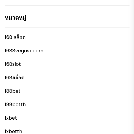
หมวดหมู่
168 สล็อต
1688vegasx.com
168slot
168สล็อต
188bet
188betth
1xbet
1xbetth