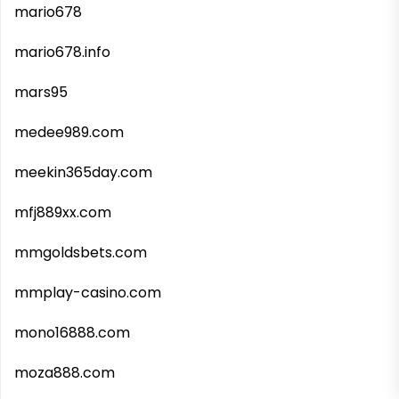
mario678
mario678.info
mars95
medee989.com
meekin365day.com
mfj889xx.com
mmgoldsbets.com
mmplay-casino.com
mono16888.com
moza888.com