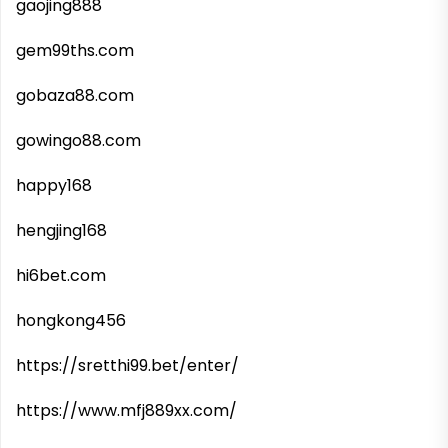
gaojing888
gem99ths.com
gobaza88.com
gowingo88.com
happy168
hengjing168
hi6bet.com
hongkong456
https://sretthi99.bet/enter/
https://www.mfj889xx.com/