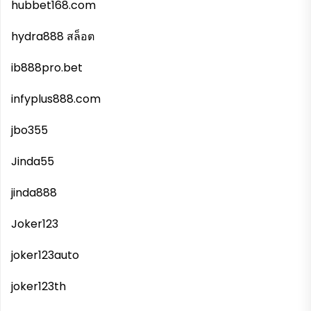
hubbet168.com
hydra888 สล็อต
ib888pro.bet
infyplus888.com
jbo355
Jinda55
jinda888
Joker123
joker123auto
joker123th