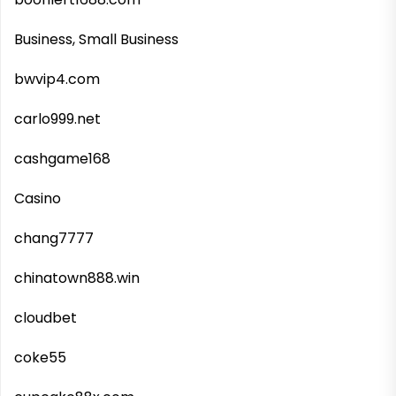
Business, Small Business
bwvip4.com
carlo999.net
cashgame168
Casino
chang7777
chinatown888.win
cloudbet
coke55