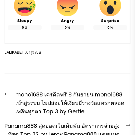
Sleepy
Angry
Surprise
0
%
0
%
0
%
LALIKABET เข้าสู่ระบบ
แนะแนว
Previous
mono1688 เครดิตฟรี 8 กันยายน mono1688
เรื่อง
post:
เข้าสู่ระบบ ไม่ปล่อยให้เงียบมีรางวัลแทรกตลอด
เพลินทุกตา Top 3 by Gertie
N
Panama888 สุดยอดเว็บเดิมพัน อัตราการจ่ายสูง
p
ที่สุด Top 32 by Leroy Panama888 แคชแบค