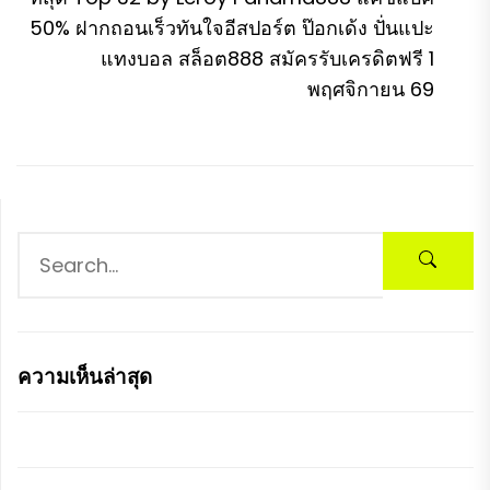
50% ฝากถอนเร็วทันใจอีสปอร์ต ป๊อกเด้ง ปั่นแปะ
แทงบอล สล็อต888 สมัครรับเครดิตฟรี 1
พฤศจิกายน 69
ความเห็นล่าสุด