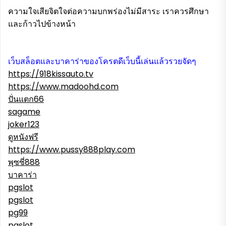
ความใจเสียจิตใจต่อความบกพร่องไม่มีสาระ เราควรศึกษา
และก้าวไปข้างหน้า
เว็บสล็อตและบาคาร่าของโครตดีเว็บนี้เล่นแล้วรวยจัดๆ
https://918kissauto.tv
https://www.madoohd.com
ปั่นแตก66
sagame
joker123
ดูหนังฟรี
https://www.pussy888play.com
พุซซี่888
บาคาร่า
pgslot
pgslot
pg99
pgslot