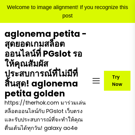
Skip
Welcome to image alignment! If you recognize this
to
post
the
content
aglonema petita -
สุดยอดเกมสล็อต
ออนไลน์ที่ PGslot รอ
ให้คุณสัมผัส
ประสบการณ์ที่ไม่มีที่
Try
สิ้นสุด! aglonema
Now
petita golden
https://therhok.com มาร่วมเล่น
สล็อตออนไลน์กับ PGslot เว็บตรง
และรับประสบการณ์ที่จะทำให้คุณ
ตื่นเต้นได้ทุกวัน! galaxy ao4e