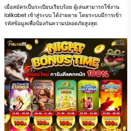
เมื่อสมัครเป็นระเบียบเรียบร้อย ผู้เล่นสามารถใช้งาน
lalikabet เข้าสู่ระบบ ได้ง่ายดาย โดยระบบมีการเข้า
รหัสข้อมูลเพื่อป้องกันความปลอดภัยสูงสุด: