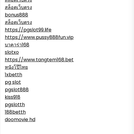
สล็อตเว็บตรง
bonus888
สล็อตเว็บตรง
https://pgslot99.life
https://www.pussy888fun.vip
บาคาร่า168
slotxo
https://www.tangtem168.bet
หนังโป๊ไทย
1xbetth
pg slot
pgslot888
kiss918
pgslotth
188betth
doomovie hd