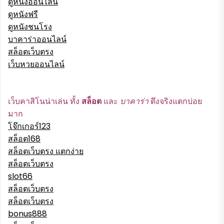
ดูหนังออนไลน์
ดูหนังฟรี
ดูหนังชนโรง
บาคาร่าออนไลน์
สล็อตเว็บตรง
เว็บหวยออนไลน์
เว็บคาสิโนน่าเล่น ทั้ง
สล็อต
และ
บาคาร่า
ตึงจริงแตกบ่อย
มาก
โจ๊กเกอร์123
สล็อต168
สล็อตเว็บตรง แตกง่าย
สล็อตเว็บตรง
slot66
สล็อตเว็บตรง
สล็อตเว็บตรง
bonus888