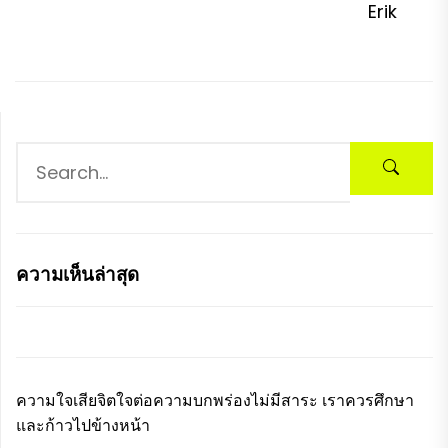
Erik
ความเห็นล่าสุด
ความใจเสียจิตใจต่อความบกพร่องไม่มีสาระ เราควรศึกษา
และก้าวไปข้างหน้า