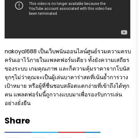
nakoya1688 เป็นเว็บพนันออนไลน์ศูนย์รวมความครบ
ครันเอาไว้ภายในแพลตฟอร์มเดียว ทั้งยังความเสถียร
ของระบบ เกมคุณภาพ และก็ความคุ้มราคาจากโบนัส
จุกๆไม่ว่าคุณจะเป็นผู้เล่นบาคาร่าสดที่เน้นย้ำการวาง
เป้าหมาย หรือผู้ที่ชื่นชอบสล๊อตแตกง่ายที่เข้าถึงได้ทุก
คน แพลตฟอร์มนี้ถูกวางแบบมาเพื่อรองรับการเล่น
อย่างยั่งยืน
Share