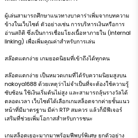
ผู้เล่นสามารถศึกษาแนวทางบาคาร่าเพิ่มจากบทความ
ข้างในเว็บไซต์ ตัวอย่างเช่น การบริหารเงินหรือการ
อ่านสถิติ ซึ่งเป็นการเชื่อมโยงเนื้อหาภายใน (internal
linking) เพื่อเพิ่มคุณค่าสำหรับการเล่น
สล๊อตแตกง่าย เกมยอดนิยมที่เข้าถึงได้ทุกคน
สล๊อตแตกง่าย เป็นหมวดเกมที่ได้รับความนิยมสูงบน
nakoya1688 ด้วยเหตุว่าไม่จำเป็นที่จะต้องใช้ความรู้
ซับซ้อน ใช้เงินเริ่มต้นไม่สูง และสามารถลุ้นรางวัลได้
ตลอดเวลา เว็บไซต์ได้เลือกเกมสล็อตจากค่ายชั้นแนว
หน้าที่มีมาตรฐาน มีค่า RTP สมควร แล้วก็มีฟีเจอร์
เสริมที่ช่วยเพิ่มโอกาสสำหรับการชนะ
เกมสล็อตเยอะมากมาพร้อมฟีพบร์พิเศษ ยกตัวอย่าง