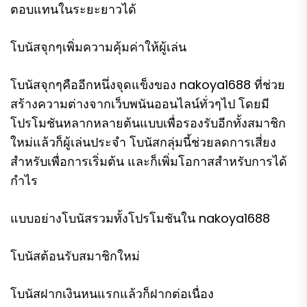
ตอบแทนในระยะยาวได้
โบนัสจุกๆเพิ่มความคุ้มค่าให้ผู้เล่น
โบนัสจุกๆคืออีกหนึ่งจุดแข็งของ nakoya1688 ที่ช่วย
สร้างความต่างจากเว็บพนันออนไลน์ทั่วๆไป โดยมี
โปรโมชันหลากหลายต้นแบบเพื่อรองรับอีกทั้งสมาชิก
ใหม่แล้วก็ผู้เล่นประจำ โบนัสกลุ่มนี้ช่วยลดการเสี่ยง
สำหรับเพื่อการเริ่มต้น และก็เพิ่มโอกาสสำหรับการได้
กำไร
แบบอย่างโบนัสรวมทั้งโปรโมชันใน nakoya1688
โบนัสต้อนรับสมาชิกใหม่
โบนัสฝากเงินหนแรกแล้วก็ฝากต่อเนื่อง