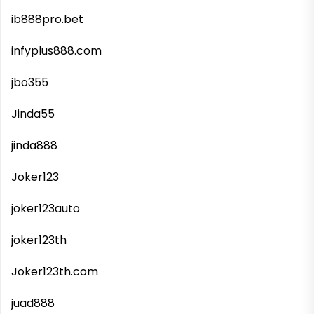
ib888pro.bet
infyplus888.com
jbo355
Jinda55
jinda888
Joker123
joker123auto
joker123th
Joker123th.com
juad888