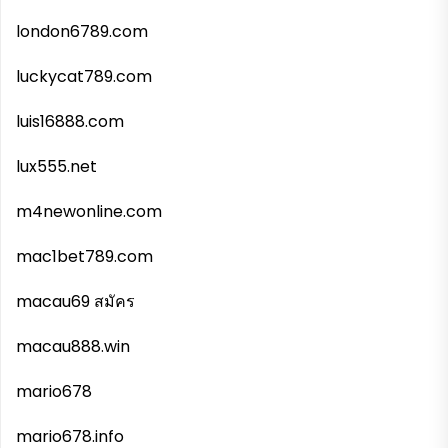
london6789.com
luckycat789.com
luis16888.com
lux555.net
m4newonline.com
mac1bet789.com
macau69 สมัคร
macau888.win
mario678
mario678.info