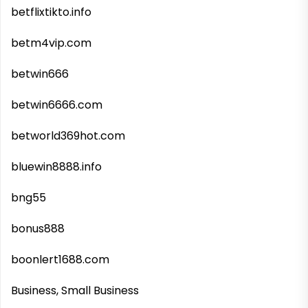
betflixtikto.info
betm4vip.com
betwin666
betwin6666.com
betworld369hot.com
bluewin8888.info
bng55
bonus888
boonlert1688.com
Business, Small Business