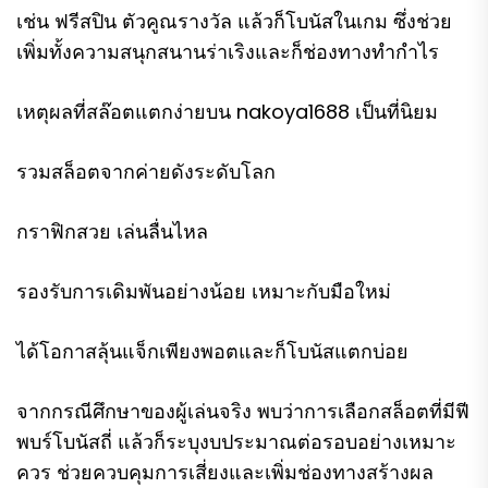
เช่น ฟรีสปิน ตัวคูณรางวัล แล้วก็โบนัสในเกม ซึ่งช่วย
เพิ่มทั้งความสนุกสนานร่าเริงและก็ช่องทางทำกำไร
เหตุผลที่สล๊อตแตกง่ายบน nakoya1688 เป็นที่นิยม
รวมสล็อตจากค่ายดังระดับโลก
กราฟิกสวย เล่นลื่นไหล
รองรับการเดิมพันอย่างน้อย เหมาะกับมือใหม่
ได้โอกาสลุ้นแจ็กเพียงพอตและก็โบนัสแตกบ่อย
จากกรณีศึกษาของผู้เล่นจริง พบว่าการเลือกสล็อตที่มีฟี
พบร์โบนัสถี่ แล้วก็ระบุงบประมาณต่อรอบอย่างเหมาะ
ควร ช่วยควบคุมการเสี่ยงและเพิ่มช่องทางสร้างผล