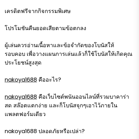
เครดิตฟรีจากกิจกรรมพิเศษ
โปรโมชันคืนยอดเสียตามข้อตกลง
ผู้เล่นควรอ่านเนื้อหาและข้อจำกัดของโบนัสให้
รอบคอบ เพื่อวางแผนการเล่นแล้วก็ใช้โบนัสให้เกิดคุณ
ประโยชน์สูงสุด
nakoya1688
คืออะไร?
nakoya1688
คือเว็บไซต์พนันออนไลน์ที่รวมบาคาร่า
สด สล๊อตแตกง่าย และก็โบนัสจุกๆเอาไว้ภายใน
แพลตฟอร์มเดียว
nakoya1688 ปลอดภัยหรือเปล่า?