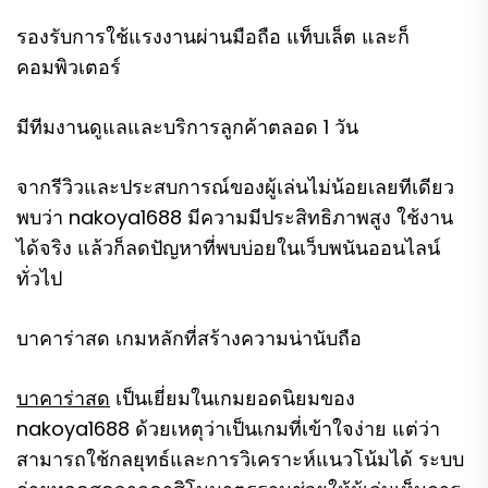
รองรับการใช้แรงงานผ่านมือถือ แท็บเล็ต และก็
คอมพิวเตอร์
มีทีมงานดูแลและบริการลูกค้าตลอด 1 วัน
จากรีวิวและประสบการณ์ของผู้เล่นไม่น้อยเลยทีเดียว
พบว่า nakoya1688 มีความมีประสิทธิภาพสูง ใช้งาน
ได้จริง แล้วก็ลดปัญหาที่พบบ่อยในเว็บพนันออนไลน์
ทั่วไป
บาคาร่าสด เกมหลักที่สร้างความน่านับถือ
บาคาร่าสด
เป็นเยี่ยมในเกมยอดนิยมของ
nakoya1688 ด้วยเหตุว่าเป็นเกมที่เข้าใจง่าย แต่ว่า
สามารถใช้กลยุทธ์และการวิเคราะห์แนวโน้มได้ ระบบ