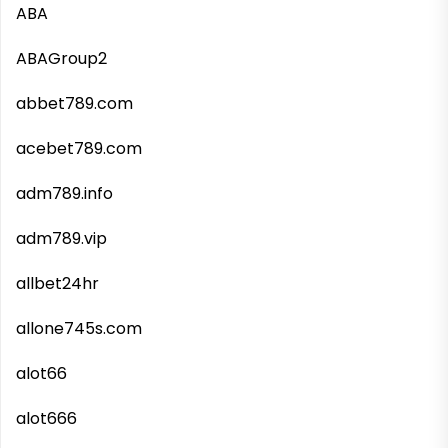
ABA
ABAGroup2
abbet789.com
acebet789.com
adm789.info
adm789.vip
allbet24hr
allone745s.com
alot66
alot666