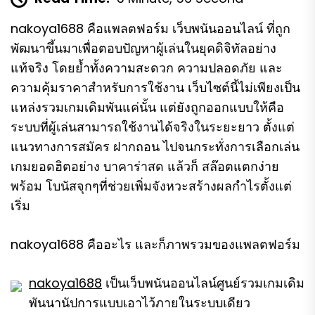
nakoya1688 คือแพลตฟอร์ม เว็บพนันออนไลน์ ที่ถูก
พัฒนาขึ้นมาเพื่อตอบปัญหาผู้เล่นในยุคดิจิทัลอย่าง
แท้จริง โดยย้ำทั้งความสะดวก ความปลอดภัย และ
ความคุ้มราคาสำหรับการใช้งาน เว็บไซต์นี้ไม่เพียงเป็น
แหล่งรวมเกมเดิมพันแค่นั้น แต่ยังถูกออกแบบให้คือ
ระบบที่ผู้เล่นสามารถใช้งานได้จริงในระยะยาว ตั้งแต่
แนวทางการสมัคร ฝากถอน ไปจนกระทั่งการเลือกเล่น
เกมยอดฮิตอย่าง บาคาร่าสด แล้วก็ สล๊อตแตกง่าย
พร้อม โบนัสจุกๆที่ช่วยเพิ่มจังหวะสร้างผลกำไรตั้งแต่
เริ่ม
nakoya1688 คืออะไร และก็ภาพรวมของแพลตฟอร์ม
nakoya1688
เป็นเว็บพนันออนไลน์ศูนย์รวมเกมเดิม
พันนานัปการแบบเอาไว้ภายในระบบเดียว