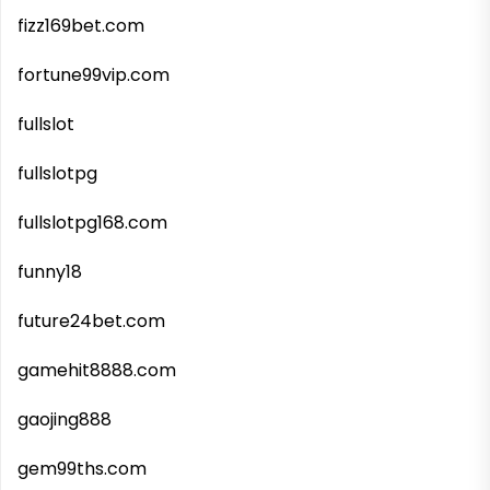
fizz169bet.com
fortune99vip.com
fullslot
fullslotpg
fullslotpg168.com
funny18
future24bet.com
gamehit8888.com
gaojing888
gem99ths.com