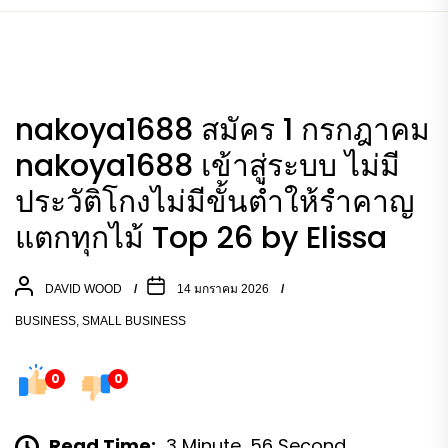
nakoya1688 สมัคร 1 กรกฎาคม
nakoya1688 เข้าสู่ระบบ ไม่มี
ประวัติโกงไม่มีขั้นต่ำให้รำคาญ
แตกทุกไม้ Top 26 by Elissa
DAVID WOOD
14 มกราคม 2026
BUSINESS, SMALL BUSINESS
0
0
Read Time:
3 Minute, 56 Second