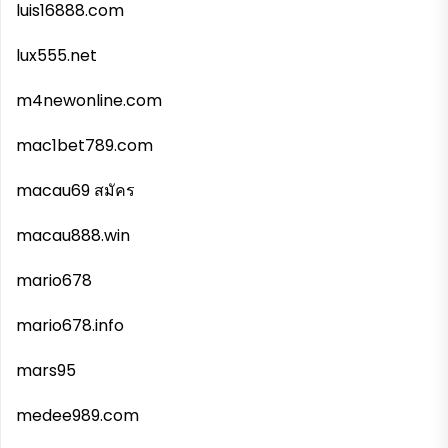
luis16888.com
lux555.net
m4newonline.com
mac1bet789.com
macau69 สมัคร
macau888.win
mario678
mario678.info
mars95
medee989.com