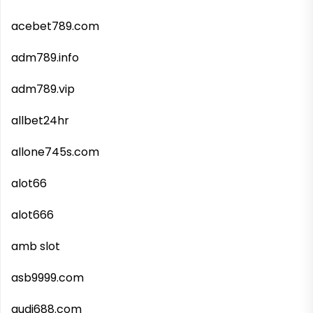
acebet789.com
adm789.info
adm789.vip
allbet24hr
allone745s.com
alot66
alot666
amb slot
asb9999.com
audi688.com