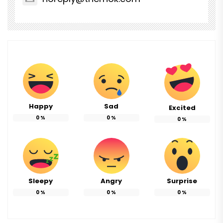
Happy
Sad
Excited
0
%
0
%
0
%
Sleepy
Angry
Surprise
0
%
0
%
0
%