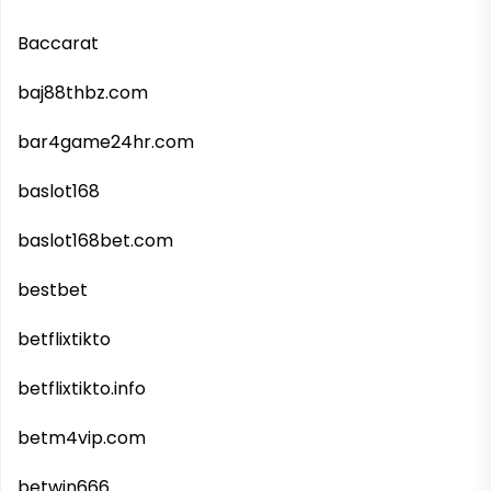
Baccarat
baj88thbz.com
bar4game24hr.com
baslot168
baslot168bet.com
bestbet
betflixtikto
betflixtikto.info
betm4vip.com
betwin666