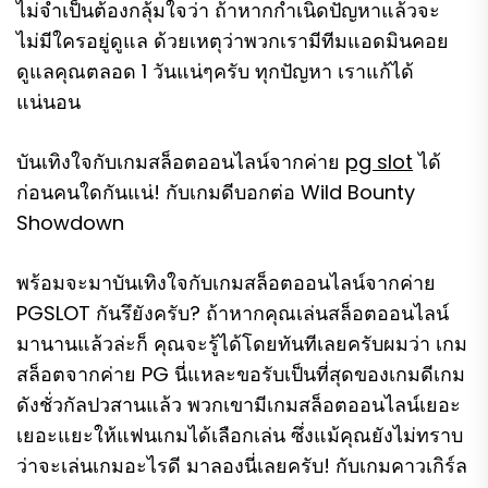
ไม่จำเป็นต้องกลุ้มใจว่า ถ้าหากกำเนิดปัญหาแล้วจะ
ไม่มีใครอยู่ดูแล ด้วยเหตุว่าพวกเรามีทีมแอดมินคอย
ดูแลคุณตลอด 1 วันแน่ๆครับ ทุกปัญหา เราแก้ได้
แน่นอน
บันเทิงใจกับเกมสล็อตออนไลน์จากค่าย
pg slot
ได้
ก่อนคนใดกันแน่! กับเกมดีบอกต่อ Wild Bounty
Showdown
พร้อมจะมาบันเทิงใจกับเกมสล็อตออนไลน์จากค่าย
PGSLOT กันรึยังครับ? ถ้าหากคุณเล่นสล็อตออนไลน์
มานานแล้วล่ะก็ คุณจะรู้ได้โดยทันทีเลยครับผมว่า เกม
สล็อตจากค่าย PG นี่แหละขอรับเป็นที่สุดของเกมดีเกม
ดังชั่วกัลปวสานแล้ว พวกเขามีเกมสล็อตออนไลน์เยอะ
เยอะแยะให้แฟนเกมได้เลือกเล่น ซึ่งแม้คุณยังไม่ทราบ
ว่าจะเล่นเกมอะไรดี มาลองนี่เลยครับ! กับเกมคาวเกิร์ล