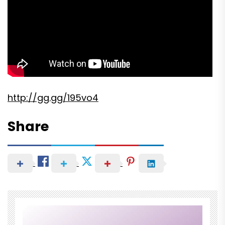
http://gg.gg/195vo4
Share