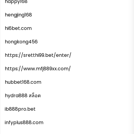
happy168
hengjing168
hi6bet.com
hongkong456
https://sretthi99.bet/enter/
https://www.mfj889xx.com/
hubbet168.com
hydra888 สล็อต
ib888pro.bet
infyplus888.com