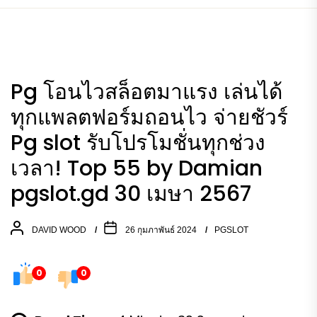
Pg โอนไวสล็อตมาแรง เล่นได้
ทุกแพลตฟอร์มถอนไว จ่ายชัวร์
Pg slot รับโปรโมชั่นทุกช่วง
เวลา! Top 55 by Damian
pgslot.gd 30 เมษา 2567
DAVID WOOD
26 กุมภาพันธ์ 2024
PGSLOT
0
0