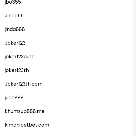
jbo355
Jinda55
jinda888
Joker123
joker123auto
joker123th
Joker123th.com
juad888
khumsup888.me
kimchibetbet.com