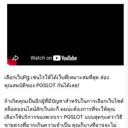
เลือกเว็บPg เช่นไรให้ได้เว็บที่เหมาะสมที่สุด ส่อง
คุณสมบัติของ PGSLOT กันได้เลย!
ถ้าเกิดคุณเป็นอีกผู้ที่มีปัญหาสำหรับในการเลือกเว็บไซต์
สล็อตออนไลน์สักเว็บล่ะก็ ผมน่ะต้องการที่จะให้คุณ
เลือกใช้บริการของพวกเรา PGSLOT แบบสุดๆแต่ว่าวิธี
ขายตรงที่มากเกินความจำเป็น คุณก็บางทีอาจจะไม่