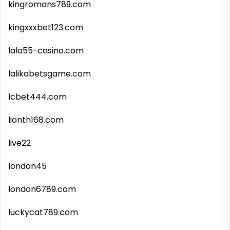
kingromans789.com
kingxxxbet123.com
lala55-casino.com
lalikabetsgame.com
lcbet444.com
lionth168.com
live22
london45
london6789.com
luckycat789.com