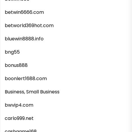
betwin6666.com
betworld369hot.com
bluewin8888.info
bng55
bonus888
boonlert1688.com
Business, Small Business
bwvip4.com
carlo999.net
cashgame168