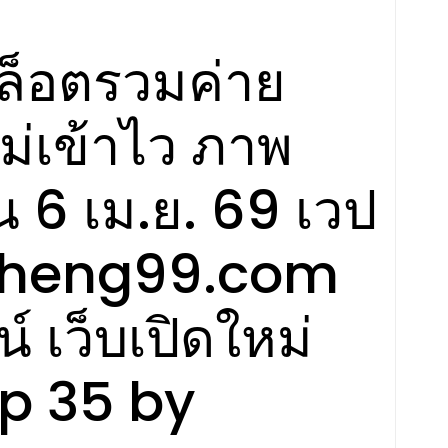
็อตรวมค่าย
ม่เข้าไว ภาพ
 6 เม.ย. 69 เวป
pgheng99.com
 เว็บเปิดใหม่
op 35 by