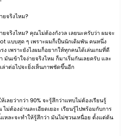
่ายจริงไหม?
ยจริงไหม? คุณไม่ต้องกังวล เลยนะครับว่า ผมจะ
t แบบสุด ๆ เพราะผมก็เป็นนักเดิมพัน คนหนึ่ง
รง เพราะยังไงผมก็อยากให้ทุกคนได้เล่นเกมที่ดี
า มันเข้าใจง่ายจริงไหม ก็มาเริ่มกันเลยครับ และ
เล่าต่อไปจะยิ่งเห็นภาพชัดขึ้นอีก
ห้เลยว่ากว่า 90% จะรู้สึกว่าแทบไม่ต้องเรียนรู้
ไม่ต้องอ่านละเอียดเยอะ เรียนรู้ไปพร้อมกับการ
้แหละจะทำให้รู้สึกว่า มันไม่ชวนเหนื่อย ตั้งแต่ต้น