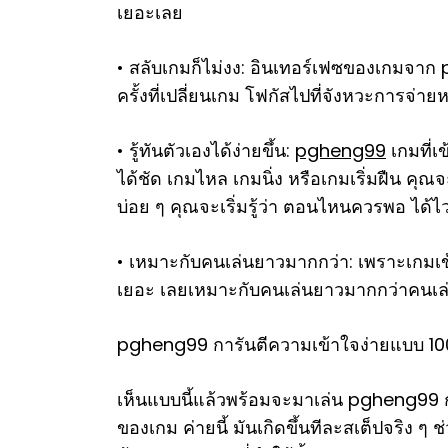
เยอะเลย
• สลับเกมก็ไม่งง: อินเทอร์เฟซของเกมจาก p
ครั้งที่เปลี่ยนเกม โฟกัสไปที่จังหวะการจ่าย
• รู้ทันตัวเองได้ง่ายขึ้น:
pgheng99
เกมที่เ
ได้ชัด เกมไหล เกมนิ่ง หรือเกมเริ่มฝืน ค
บ่อย ๆ คุณจะเริ่มรู้ว่า ตอนไหนควรพอ ได้ไว
• เหมาะกับคนเล่นยาวมากกว่า: เพราะเกมเ
เยอะ เลยเหมาะกับคนเล่นยาวมากกว่าคนเล่นส
pgheng99 การันตีความเข้าใจง่ายแบบ 100%
เห็นแบบนี้แล้วพร้อมจะมาเล่น pgheng99 กั
ของเกม ค่ายนี้ มันเกิดขึ้นทีละสเต็ปจริง ๆ ช่