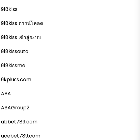
918Kiss
918kiss ดาวน์โหลด
918kiss เข้าสู่ระบบ
918kissauto
918kissme
9kpluss.com
ABA
ABAGroup2
abbet789.com
acebet789.com