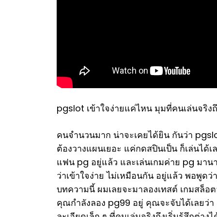
pgslot เข้าใจง่ายแค่ไหน มุมที่คนเล่นจริงถึงเร
คนจำนวนมาก น่าจะเคยได้ยิน กันว่า pgslot 
ต้องวางแผนเยอะ แค่กดสปินเป็น ก็เล่นได้เ
แฟน pg อยู่แล้ว และเล่นเกมค่าย pg มาน
ว่าเข้าใจง่าย ไม่เหมือนกัน อยู่แล้ว พอพูดว
บทความนี้ ผมเลยจะมาลองเทสต์ เกมสล็อตจ
คุณกำลังลอง pg99 อยู่ คุณจะจับได้เลยว่า ค
ละเอียดเล็ก ๆ ที่คนเล่นจริงถึงเริ่มรู้สึกต่างได