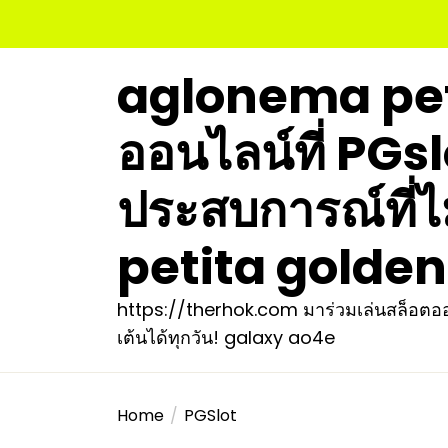
Skip
to
the
aglonema peti
content
ออนไลน์ที่ PGsl
ประสบการณ์ที่ไม
petita golden
https://therhok.com มาร่วมเล่นสล็อตออน
เต้นได้ทุกวัน! galaxy ao4e
Home
PGSlot