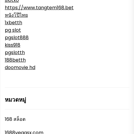
slotxo
https://www.tangtem168.bet
หนังโป๊ไทย
1xbetth
pg slot
pgslot888
kiss918
pgslotth
188betth
doomovie hd
หมวดหมู่
168 สล็อต
1688vegasx.com