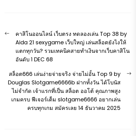
แนะแนว
Previous
คาสิโนออนไลน์ เว็บตรง ทดลองเล่น Top 38 by
เรื่อง
post:
Aida 21 sexygame เว็บใหญ่ เล่นสล็อตยังไงให้
แตกทุกวัน? รวมเทคนิคสายทำเงินจากเว็บคาสิโน
อันดับ 1 DEC 68
N
สล็อต666 เล่นง่ายจ่ายจริง จ่ายไม่อั้น Top 9 by
p
Douglas Slotgame6666b ฝากทั้งวัน ได้โบนัส
ไม่จำกัด เจ้าแรกที่เป็น สล็อต ออโต้ คุณภาพสูง
เกมครบ ฟีเจอร์เต็ม slotgame6666 อยากเล่น
ครบทุกเกม สมัครเลย 14 ธันวาคม 2025