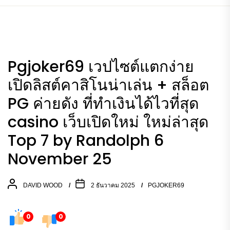
Pgjoker69 เวปไซต์แตกง่าย
เปิดลิสต์คาสิโนน่าเล่น + สล็อต
PG ค่ายดัง ที่ทำเงินได้ไวที่สุด
casino เว็บเปิดใหม่ ใหม่ล่าสุด
Top 7 by Randolph 6
November 25
DAVID WOOD
2 ธันวาคม 2025
PGJOKER69
0
0