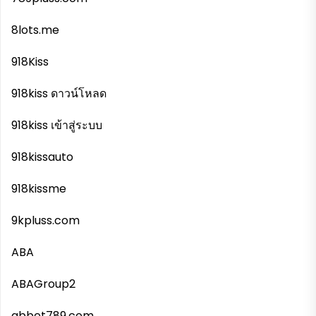
8lots.me
918Kiss
918kiss ดาวน์โหลด
918kiss เข้าสู่ระบบ
918kissauto
918kissme
9kpluss.com
ABA
ABAGroup2
abbet789.com