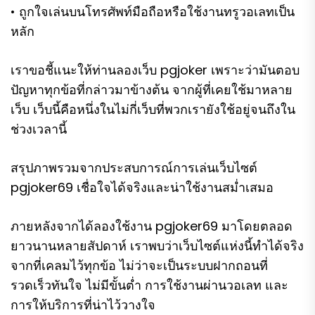
• ถูกใจเล่นบนโทรศัพท์มือถือหรือใช้งานทรูวอเลทเป็น
หลัก
เราขอชี้แนะให้ท่านลองเว็บ pgjoker เพราะว่ามันตอบ
ปัญหาทุกข้อที่กล่าวมาข้างต้น จากผู้ที่เคยใช้มาหลาย
เว็บ เว็บนี้คือหนึ่งในไม่กี่เว็บที่พวกเรายังใช้อยู่จนถึงใน
ช่วงเวลานี้
สรุปภาพรวมจากประสบการณ์การเล่นเว็บไซต์
pgjoker69 เชื่อใจได้จริงและน่าใช้งานสม่ำเสมอ
ภายหลังจากได้ลองใช้งาน pgjoker69 มาโดยตลอด
ยาวนานหลายสัปดาห์ เราพบว่าเว็บไซต์แห่งนี้ทำได้จริง
จากที่เคลมไว้ทุกข้อ ไม่ว่าจะเป็นระบบฝากถอนที่
รวดเร็วทันใจ ไม่มีขั้นต่ำ การใช้งานผ่านวอเลท และ
การให้บริการที่น่าไว้วางใจ