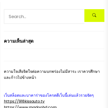
ความเห็นล่าสุด
ความใจเสียจิตใจต่อความบกพร่องไม่มีสาระ เราควรศึกษา
และก้าวไปข้างหน้า
เว็บสล็อตและบาคาร่าของโครตดีเว็บนี้เล่นแล้วรวยจัดๆ
https://918kissauto.tv
https://www.madoohd.com