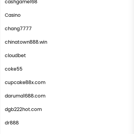
cashgame168
Casino
chang7777
chinatown888.win
cloudbet
coke55
cupcake88x.com
daruma1688.com
dgb222hot.com
dr888