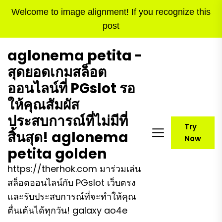
Skip
Welcome to image alignment! If you recognize this
to
post
the
content
aglonema petita -
สุดยอดเกมสล็อต
ออนไลน์ที่ PGslot รอ
ให้คุณสัมผัส
ประสบการณ์ที่ไม่มีที่
Try
สิ้นสุด! aglonema
Now
petita golden
https://therhok.com มาร่วมเล่น
สล็อตออนไลน์กับ PGslot เว็บตรง
และรับประสบการณ์ที่จะทำให้คุณ
ตื่นเต้นได้ทุกวัน! galaxy ao4e