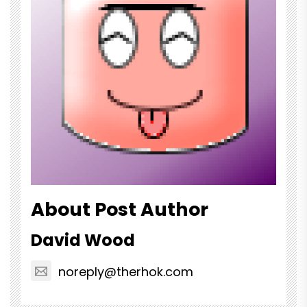
About Post Author
David Wood
noreply@therhok.com