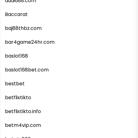
audi688.com
Baccarat
baj88thbz.com
bar4game24hr.com
baslot168
baslot168bet.com
bestbet
betflixtikto
betflixtikto.info
betm4vip.com