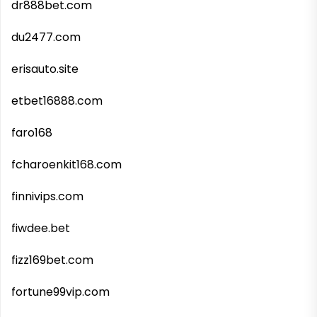
dr888bet.com
du2477.com
erisauto.site
etbet16888.com
faro168
fcharoenkit168.com
finnivips.com
fiwdee.bet
fizz169bet.com
fortune99vip.com