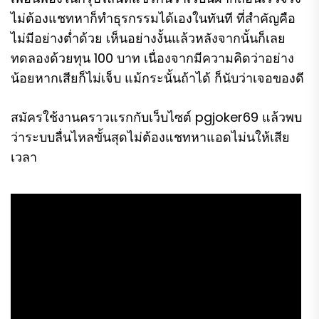
ไม่ต้องแชทหาก็ทำธุรกรรมได้เองในทันที ที่สำคัญคือ
ไม่มีอย่างต่ำด้วย เห็นอย่างงั้นแล้วหลังจากนั้นก็เลย
ทดลองด้วยทุน 100 บาท เนื่องจากมีความคิดว่าอย่าง
น้อยหากเสียก็ไม่เจ็บ แม้กระนั้นถ้าได้ ก็นับว่าเจอของดี
สมัครใช้งานคราวแรกกับเว็บไซต์ pgjoker69 แล้วพบ
ว่าระบบลื่นไหลขั้นสุดไม่ต้องแชทหาแอดไม่นให้เสีย
เวลา