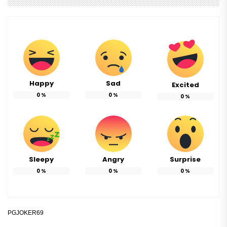
Happy
Sad
Excited
0
%
0
%
0
%
Sleepy
Angry
Surprise
0
%
0
%
0
%
PGJOKER69