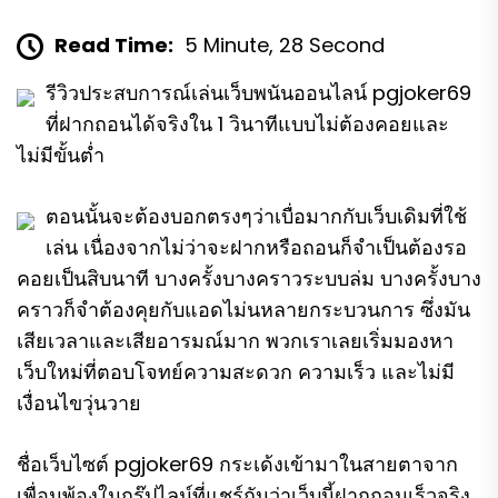
Read Time:
5 Minute, 28 Second
รีวิวประสบการณ์เล่นเว็บพนันออนไลน์ pgjoker69
ที่ฝากถอนได้จริงใน 1 วินาทีแบบไม่ต้องคอยและ
ไม่มีขั้นต่ำ
ตอนนั้นจะต้องบอกตรงๆว่าเบื่อมากกับเว็บเดิมที่ใช้
เล่น เนื่องจากไม่ว่าจะฝากหรือถอนก็จำเป็นต้องรอ
คอยเป็นสิบนาที บางครั้งบางคราวระบบล่ม บางครั้งบาง
คราวก็จำต้องคุยกับแอดไม่นหลายกระบวนการ ซึ่งมัน
เสียเวลาและเสียอารมณ์มาก พวกเราเลยเริ่มมองหา
เว็บใหม่ที่ตอบโจทย์ความสะดวก ความเร็ว และไม่มี
เงื่อนไขวุ่นวาย
ชื่อเว็บไซต์ pgjoker69 กระเด้งเข้ามาในสายตาจาก
เพื่อนพ้องในกรุ๊ปไลน์ที่แชร์กันว่าเว็บนี้ฝากถอนเร็วจริง