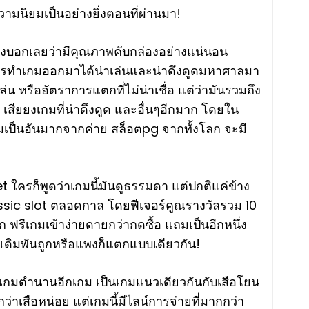
ามนิยมเป็นอย่างยิ่งตอนที่ผ่านมา!
้องบอกเลยว่ามีคุณภาพคับกล่องอย่างแน่นอน
่องการทำเกมออกมาได้น่าเล่นและน่าดึงดูดมหาศาลมา
่น หรืออัตราการแตกที่ไม่น่าเชื่อ แต่ว่ามันรวมถึง
เสียยงเกมที่น่าดึงดูด และอื่นๆอีกมาก โดยใน
ิยมเป็นอันมากจากค่าย สล็อตpg จากทั้งโลก จะมี
et ใครก็พูดว่าเกมนี้มันดูธรรมดา แต่ปกติแค่ข้าง
lassic slot ตลอดกาล โดยฟีเจอร์คูณรางวัลรวม 10
ีก ฟรีเกมเข้าง่ายดายกว่ากดซื้อ แถมเป็นอีกหนึ่ง
จะเดิมพันถูกหรือแพงก็แตกแบบเดียวกัน!
เกมตำนานอีกเกม เป็นเกมแนวเดียวกันกับเสือโยน
ว่าเสือหน่อย แต่เกมนี้มีไลน์การจ่ายที่มากกว่า