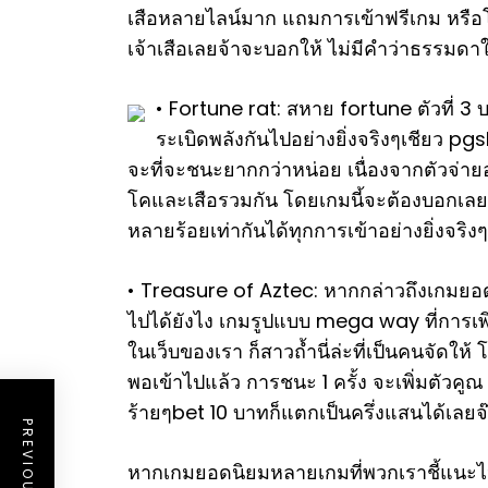
เสือหลายไลน์มาก แถมการเข้าฟรีเกม หรือ
เจ้าเสือเลยจ้าจะบอกให้ ไม่มีคำว่าธรรมด
• Fortune rat: สหาย fortune ตัวที่ 3 
ระเบิดพลังกันไปอย่างยิ่งจริงๆเชียว pg
จะที่จะชนะยากกว่าหน่อย เนื่องจากตัวจ่
โคและเสือรวมกัน โดยเกมนี้จะต้องบอกเลยว
หลายร้อยเท่ากันได้ทุกการเข้าอย่างยิ่งจร
• Treasure of Aztec: หากกล่าวถึงเกมยอ
ไปได้ยังไง เกมรูปแบบ mega way ที่การเพ
ในเว็บของเรา ก็สาวถ้ำนี่ล่ะที่เป็นคนจัดให
พอเข้าไปแล้ว การชนะ 1 ครั้ง จะเพิ่มตัวค
ร้ายๆbet 10 บาทก็แตกเป็นครึ่งแสนได้เลย
หากเกมยอดนิยมหลายเกมที่พวกเราชี้แนะไ