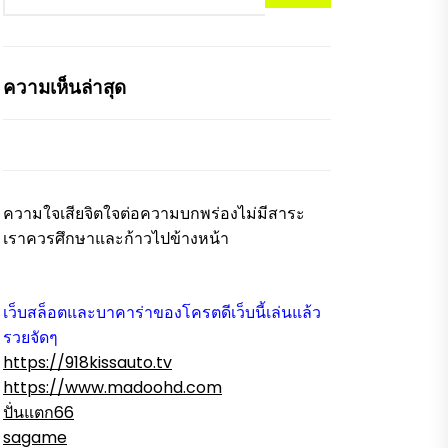
ความเห็นล่าสุด
ความใจเสียจิตใจต่อความบกพร่องไม่มีสาระ
เราควรศึกษาและก้าวไปข้างหน้า
เว็บสล็อตและบาคาร่าของโครตดีเว็บนี้เล่นแล้ว
รวยจัดๆ
https://918kissauto.tv
https://www.madoohd.com
ปั่นแตก66
sagame