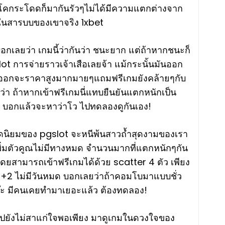
โคกระโดดก็มากันรัวๆไม่ได้มีความแตกต่างจาก
าในสารบบของเขาจริง 1xbet
บอกเลยว่า เกมนี้ว่ากันว่า ชนะยาก แต่ถ้าหากชนะก็
slot การจ่ายราวเจ้าเสือเลยจ้า แม้กระนั้นมันออก
ายออกจะราคาสูงมากมายๆแถมฟรีเกมยังคล้ายๆกับ
่า ถ้าหากเข้าฟรีเกมนี่แทบยืนยันแตกหนักเป็น
ิงๆ บอกแล้วจะหาว่าโว ไปทดลองดูกันเอง!
ดนิยมของ pgslot จะหนีพ้นสาวถ้ำสุดงามของเรา
ิ่มตัวคูณไม่มีทางหมด จำนวนมากที่แตกหนักๆกัน
้ โดยสามารถเข้าฟรีเกมได้ด้วย scatter 4 ตัว เพียง
ูณ +2 ไม่มีวันหมด บอกเลยว่าถ้าคอมโบมาแบบชั่ว
จ๊ะ มีคนเคยทำมาเยอะแล้ว ต้องทดลอง!
ปยังไม่สาแก่ใจพอเพียง มาดูเกมในดวงใจของ