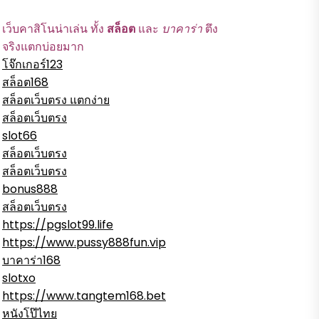
เว็บคาสิโนน่าเล่น ทั้ง
สล็อต
และ
บาคาร่า
ตึง
จริงแตกบ่อยมาก
โจ๊กเกอร์123
สล็อต168
สล็อตเว็บตรง แตกง่าย
สล็อตเว็บตรง
slot66
สล็อตเว็บตรง
สล็อตเว็บตรง
bonus888
สล็อตเว็บตรง
https://pgslot99.life
https://www.pussy888fun.vip
บาคาร่า168
slotxo
https://www.tangtem168.bet
หนังโป๊ไทย