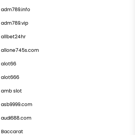
adm789.info
adm789.vip
allbet24hr
allone745s.com
alot66
alot666
amb slot
asb9999.com
audi688.com
Baccarat