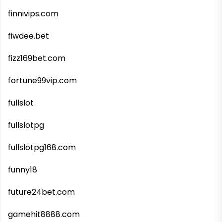
finnivips.com
fiwdee.bet
fizz169bet.com
fortune99vip.com
fullslot
fullslotpg
fullslotpg168.com
funny18
future24bet.com
gamehit8888.com