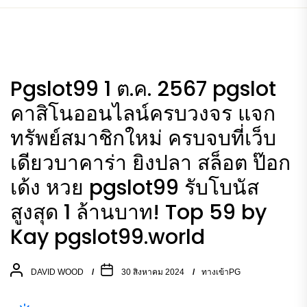
Pgslot99 1 ต.ค. 2567 pgslot
คาสิโนออนไลน์ครบวงจร แจก
ทรัพย์สมาชิกใหม่ ครบจบที่เว็บ
เดียวบาคาร่า ยิงปลา สล็อต ป๊อก
เด้ง หวย pgslot99 รับโบนัส
สูงสุด 1 ล้านบาท! Top 59 by
Kay pgslot99.world
DAVID WOOD
30 สิงหาคม 2024
ทางเข้าPG