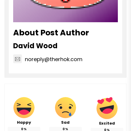
About Post Author
David Wood
noreply@therhok.com
Happy
Sad
Excited
0
%
0
%
0
%