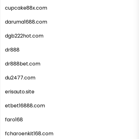
cupcake88x.com
daruma1688.com
dgb222hot.com
dr888
dr888bet.com
du2477.com
erisauto.site
etbet16888.com
faro168
fcharoenkit168.com