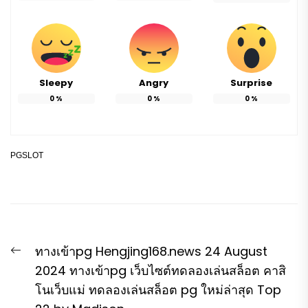
Sleepy
Angry
Surprise
0
%
0
%
0
%
PGSLOT
แนะแนว
Previous
ทางเข้าpg Hengjing168.news 24 August
เรื่อง
post:
2024 ทางเข้าpg เว็บไซต์ทดลองเล่นสล็อต คาสิ
โนเว็บแม่ ทดลองเล่นสล็อต pg ใหม่ล่าสุด Top