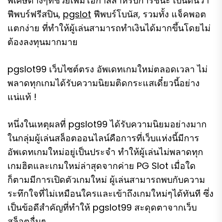
พิเศษต่างๆที่ช่วยเพิ่มโอกาสสำหรับการชนะ เป็นต้นว่า
ฟีพบร์ฟรีสปิน,
pgslot
ฟีพบร์โบนัส, รวมทั้ง แจ็คพอต
แตกง่าย ที่ทำให้ผู้เล่นสามารถทำเงินได้มากขึ้นโดยไม่
ต้องลงทุนมากมาย
pgslot99 เว็บไซต์ตรง อัพเดทเกมใหม่ตลอดเวลา ไม่
พลาดทุกเกมได้รับความนิยมติดกระแสเดี๋ยวนี้อย่าง
แน่แท้ !
หนึ่งในเหตุผลที่ pgslot99 ได้รับความนิยมอย่างมาก
ในกลุ่มผู้เล่นสล็อตออนไลน์คือการที่เว็บแห่งนี้มีการ
อัพเดทเกมใหม่อยู่เป็นประจำ ทำให้ผู้เล่นไม่พลาดทุก
เกมฮิตและเกมใหม่ล่าสุดจากค่าย PG Slot เมื่อใด
ก็ตามมีการเปิดตัวเกมใหม่ ผู้เล่นสามารถพบกับความ
ระทึกใจที่ไม่เหมือนใครและเข้าถึงเกมใหม่ๆได้ทันที ซึ่ง
เป็นข้อดีสำคัญที่ทำให้ pgslot99 สะดุดตาจากเว็บ
สล็อตอื่นๆ