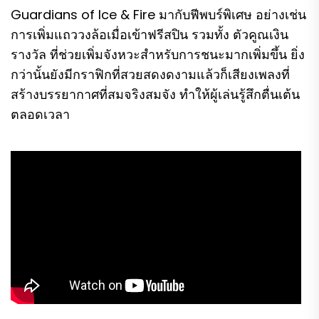
Guardians of Ice & Fire มากับฟีพบร์พิเศษ อย่างเช่น
การเพิ่มแถววงล้อเมื่อเข้าฟรีสปิน รวมทั้ง ตัวคูณเงิน
รางวัล ที่ช่วยเพิ่มจังหวะสำหรับการชนะมากเพิ่มขึ้น ยิ่ง
กว่านั้นยังมีกราฟิกที่สวยสดงดงามแล้วก็เสียงเพลงที่
สร้างบรรยากาศที่สมจริงสมจัง ทำให้ผู้เล่นรู้สึกตื่นเต้น
ตลอดเวลา