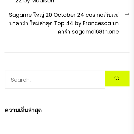
22 by Madison
N
Sagame ใหญ่ 20 October 24 casinoเว็บแม่
p
บาคาร่า ใหม่ล่าสุด Top 44 by Francesca บา
คาร่า sagame168th.one
ความเห็นล่าสุด