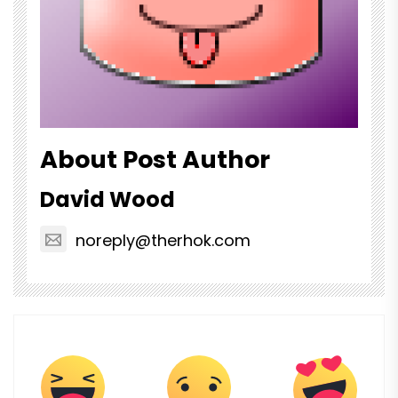
About Post Author
David Wood
noreply@therhok.com