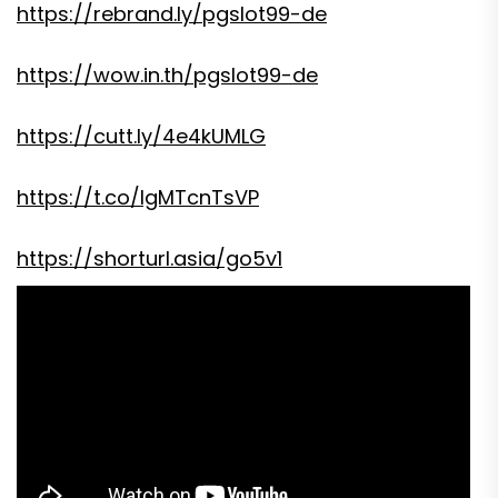
https://rebrand.ly/pgslot99-de
https://wow.in.th/pgslot99-de
https://cutt.ly/4e4kUMLG
https://t.co/IgMTcnTsVP
https://shorturl.asia/go5v1