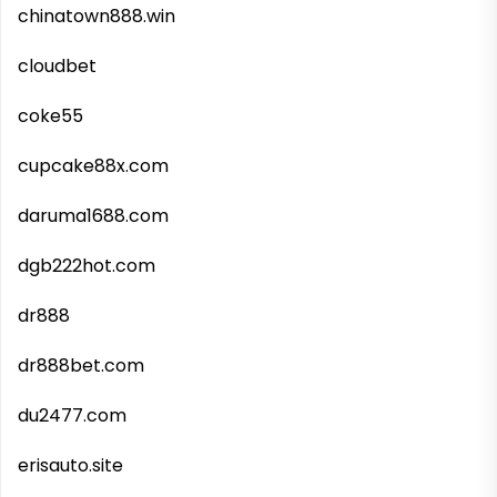
chinatown888.win
cloudbet
coke55
cupcake88x.com
daruma1688.com
dgb222hot.com
dr888
dr888bet.com
du2477.com
erisauto.site