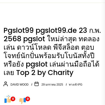
Pgslot99 pgslot99.de 23 ก.พ.
2568 pgslot ใหม่ล่าสุด ทดลอง
เล่น ดาวน์โหลด พีจีสล็อต ตอบ
โจทย์นักปั่นพร้อมรับโบนัสทั้งปี
หรือยัง pgslot เล่นผ่านมือถือได้
เลย Top 2 by Charity
DAVID WOOD
29 มกราคม 2025
ทางเข้าPG
0
0