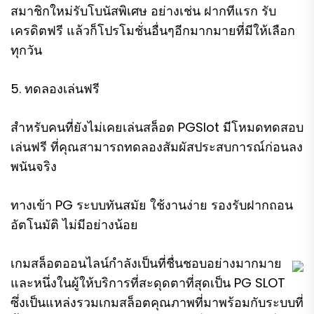
สมาชิกใหม่รับโบนัสพิเศษ อย่างเช่น ฝากทีแรก รับ
เครดิตฟรี แล้วก็โปรโมชั่นอื่นๆอีกมากมายที่มีให้เลือก
ทุกวัน
5. ทดลองเล่นฟรี
สำหรับคนที่ยังไม่เคยเล่นสล็อต PGSlot มีโหมดทดสอบ
เล่นฟรี ที่คุณสามารถทดลองสัมผัสประสบการณ์ก่อนลง
พนันจริง
ทางเข้า PG ระบบทันสมัย ใช้งานง่าย รองรับฝากถอน
อัตโนมัติ ไม่มีอย่างน้อย
เกมสล็อตออนไลน์กำลังเป็นที่ชื่นชอบอย่างมากมาย
และหนึ่งในผู้ให้บริการที่สะดุดตาที่สุดเป็น PG SLOT
ซึ่งเป็นแหล่งรวมเกมสล็อตคุณภาพที่มาพร้อมกับระบบที่