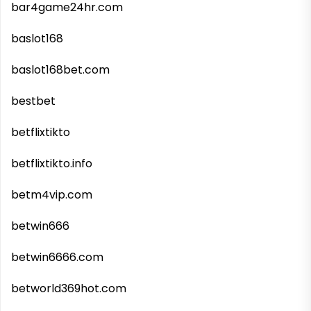
bar4game24hr.com
baslot168
baslot168bet.com
bestbet
betflixtikto
betflixtikto.info
betm4vip.com
betwin666
betwin6666.com
betworld369hot.com