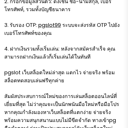
2. กรอกข้อมูลส่วนตัว: ดังเช่น ชื่อ-นามสกุล, เบอร์
โทรศัพท์, รวมทั้งบัญชีธนาคาร
3. รับรอง OTP:
pgslot99
ระบบจะส่งรหัส OTP ไปยัง
เบอร์โทรศัพท์ของคุณ
4. ฝากเงินรวมทั้งเริ่มเล่น: หลังจากสมัครสำเร็จ คุณ
สามารถฝากเงินแล้วก็เริ่มเล่นได้ในทันที
pgslot เว็บสล็อตใหม่ล่าสุด แตกไว จ่ายจริง พร้อม
สล็อตทดสอบเล่นฟรีทุกค่าย
สัมผัสประสบการณ์ใหม่ของการเล่นสล็อตออนไลน์ที่
เยี่ยมที่สุด ไม่ว่าคุณจะเป็นนักพนันมือใหม่หรือมือโปร
หากคุณกำลังมองหาเว็บสล็อตที่แตกง่าย จ่ายจริง
พร้อมความสนุกสนานแบบไม่มีขีดจำกัด ทางเข้าpg