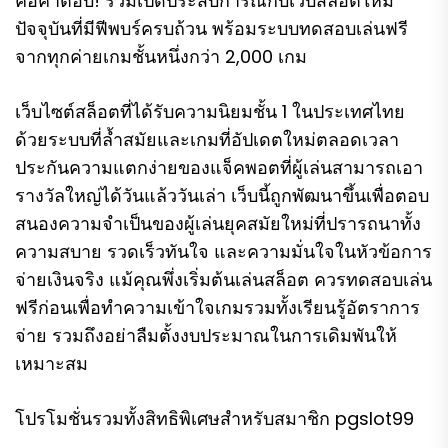
คือคำตอบ! ร่วมเปิดประสบการณ์กับเว็บสล็อตใหม่
ปัจจุบันที่มีฟีพบร์ครบถ้วน พร้อมระบบทดสอบเล่นฟรี
จากทุกค่ายเกมชั้นหนึ่งกว่า 2,000 เกม
เว็บไซต์สล็อตที่ได้รับความนิยมชั้น 1 ในประเทศไทย
ด้วยระบบที่ล้ำสมัยและเกมที่อัปเดตใหม่ตลอดเวลา
ประกันความแตกง่ายของแจ็คพอตที่ผู้เล่นสามารถเอา
รางวัลใหญ่ได้วันแล้ววันเล่า เว็บนี้ถูกพัฒนาขึ้นเพื่อตอบ
สนองความจำเป็นของผู้เล่นยุคสมัยใหม่ที่ปรารถนาทั้ง
ความสบาย รวดเร็วทันใจ และความมั่นใจในหัวข้อการ
จ่ายเงินจริง แม้คุณพึ่งเริ่มต้นเล่นสล็อต ควรทดสอบเล่น
ฟรีก่อนเพื่อทำความเข้าใจเกมรวมทั้งเรียนรู้อัตราการ
จ่าย รวมถึงอย่าลืมตั้งงบประมาณในการเดิมพันให้
เหมาะสม
โปรโมชั่นรวมทั้งสิทธิพิเศษสำหรับสมาชิก pgslot99