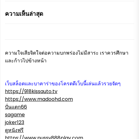
ความเห็นล่าสุด
ความใจเสียจิตใจต่อความบกพร่องไม่มีสาระ เราควรศึกษา
และก้าวไปข้างหน้า
เว็บสล็อตและบาคาร่าของโครตดีเว็บนี้เล่นแล้วรวยจัดๆ
https://918kissauto.tv
https://www.madoohd.com
ปั่นแตก66
sagame
joker123
ดูหนังฟรี
https://www.pussy888play.com