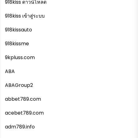
918kiss ดาวน์โหลด
918kiss เข้าสู่ระบบ
918kissauto
918kissme
9kpluss.com
ABA
ABAGroup2
abbet789.com
acebet789.com
adm789.info