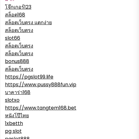
โจ๊กเกอร์123
สล็อต168
สล็อตเว็บตรง แตกง่าย
สล็อตเว็บตรง
slot66
สล็อตเว็บตรง
สล็อตเว็บตรง
bonus888
สล็อตเว็บตรง
https://pgslot99.life
https://www.pussy888fun.vip
บาคาร่า168
slotxo
https://www.tangtem168.bet
หนังโป๊ไทย
1xbetth
pg slot
pgslot888