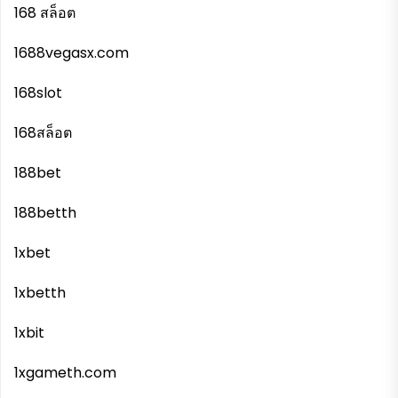
168 สล็อต
1688vegasx.com
168slot
168สล็อต
188bet
188betth
1xbet
1xbetth
1xbit
1xgameth.com