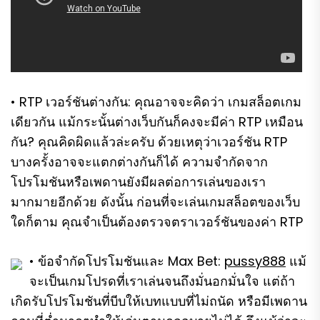
• RTP เวอร์ชันต่างกัน: คุณอาจจะคิดว่า เกมสล็อตเกม
เดียวกัน แม้กระนั้นต่างเว็บกันก็คงจะมีค่า RTP เหมือน
กัน? คุณคิดผิดแล้วล่ะครับ ด้วยเหตุว่าเวอร์ชัน RTP
บางครั้งอาจจะแตกต่างกันก็ได้ ความจำกัดจาก
โปรโมชันหรือเพดานยังมีผลต่อการเล่นของเรา
มากมายอีกด้วย ดังนั้น ก่อนที่จะเล่นเกมสล็อตของเว็บ
ใดก็ตาม คุณจำเป็นต้องตรวจตราเวอร์ชันของค่า RTP
• ข้อจำกัดโปรโมชันและ Max Bet:
pussy888
แม้
จะเป็นเกมโปรดที่เราเล่นจนถึงมั่นอกมั่นใจ แต่ถ้า
เกิดรับโปรโมชันที่บีบให้เบทแบบที่ไม่ถนัด หรือมีเพดาน