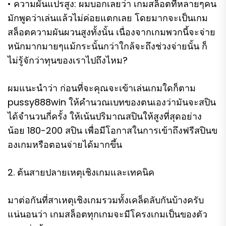
• ความผันแปรสูง: ผมบอกเลยว่า เกมสล็อตที่หลายๆคน
มักพูดว่าเล่นแล้วไม่ค่อยแตกเลย โดยมากจะเป็นเกม
สล็อตความผันผวนสูงทั้งนั้น เนื่องจากเกมพวกนี้จะจ่าย
หนักมากมายๆแม้กระนั้นกว่าใกล้จะถึงช่วงจ่ายนั้น ก็
ไม่รู้จักว่าทุนของเราไปถึงไหม?
ผมแนะนำว่า ก่อนที่จะคุณจะเข้าเล่นเกมใดก็ตาม
pussy888win ให้คำนวณเบทของตนเองว่ามันจะสปิน
ได้จำนวนกี่ครั้ง ให้เน้นปริมาณสปินให้สูงที่สุดอย่าง
น้อย 180-200 สปิน เพื่อมีโอกาสในการเข้าถึงฟรีสปินข
องเกมหรือตอนจ่ายได้มากขึ้น
2. ต้นสายปลายเหตุเชิงเกมและเทคนิค
มาต่อกันที่สาเหตุเชิงเกมรวมทั้งเคล็ดลับกันบ้างครับ
แน่นอนว่า เกมสล็อตทุกเกมจะมีโครงเกมเป็นของตัว