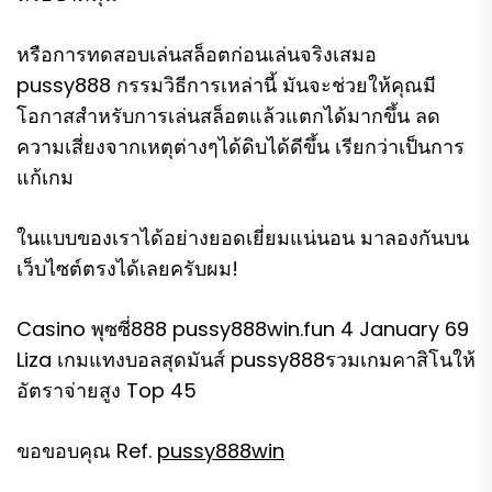
หรือการทดสอบเล่นสล็อตก่อนเล่นจริงเสมอ
pussy888 กรรมวิธีการเหล่านี้ มันจะช่วยให้คุณมี
โอกาสสำหรับการเล่นสล็อตแล้วแตกได้มากขึ้น ลด
ความเสี่ยงจากเหตุต่างๆได้ดิบได้ดีขึ้น เรียกว่าเป็นการ
แก้เกม
ในแบบของเราได้อย่างยอดเยี่ยมแน่นอน มาลองกันบน
เว็บไซต์ตรงได้เลยครับผม!
Casino พุซซี่888 pussy888win.fun 4 January 69
Liza เกมแทงบอลสุดมันส์ pussy888รวมเกมคาสิโนให้
อัตราจ่ายสูง Top 45
ขอขอบคุณ Ref.
pussy888win