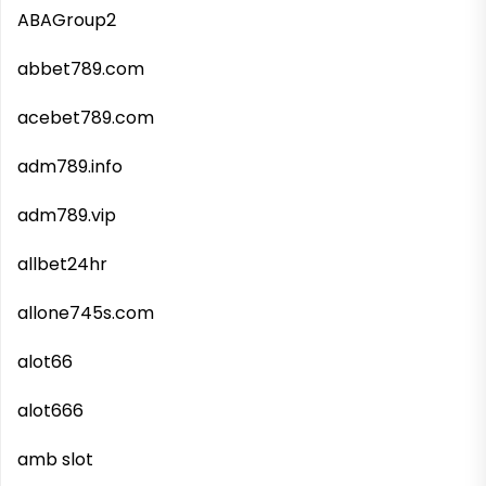
ABAGroup2
abbet789.com
acebet789.com
adm789.info
adm789.vip
allbet24hr
allone745s.com
alot66
alot666
amb slot