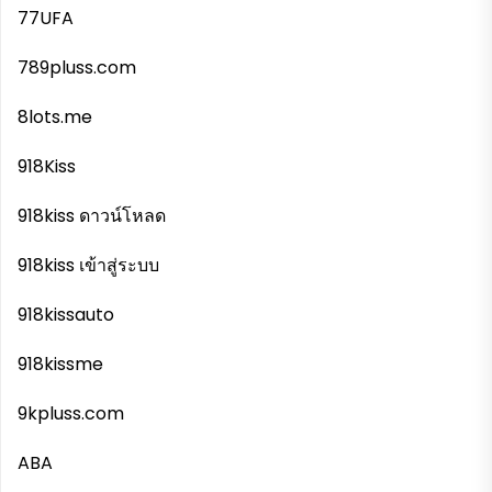
77UFA
789pluss.com
8lots.me
918Kiss
918kiss ดาวน์โหลด
918kiss เข้าสู่ระบบ
918kissauto
918kissme
9kpluss.com
ABA