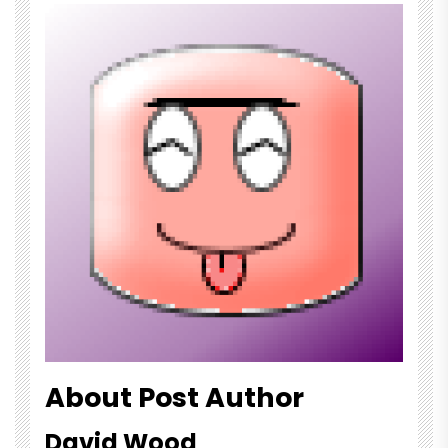
About Post Author
David Wood