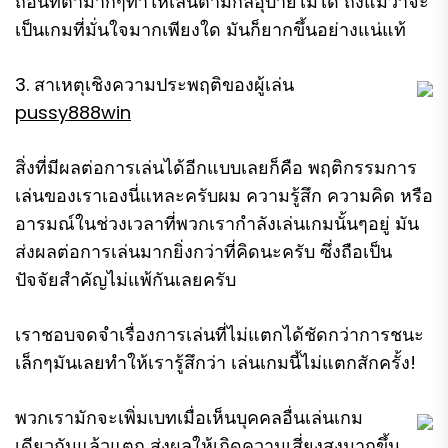
ถอนที่ต่ำมากๆทำให้เล่นตามกลอุบายไม่ได้ ถึงแม้ว่าจะ
เป็นเกมที่มั่นใจมากเพียงใด มันก็ยากขึ้นอย่างแน่แท้
3. สาเหตุเชิงความประพฤติของผู้เล่น
pussy888win
สิ่งที่มีผลต่อการเล่นได้อีกแบบเลยก็คือ พฤติกรรมการ
เล่นของเราเองนี่แหละครับผม ความรู้สึก ความคิด หรือ
อารมณ์ในช่วงเวลาที่พวกเรากำลังเล่นเกมนั้นๆอยู่ มัน
ส่งผลต่อการเล่นมากยิ่งกว่าที่คิดนะครับ ซึ่งถือเป็น
ปัจจัยสำคัญไม่แพ้กันเลยครับ
เราชอบจดจำเรื่องการเล่นที่ไม่แตกได้ชัดกว่าการชนะ
เล็กๆมันเลยทำให้เรารู้สึกว่า เล่นเกมนี้ไม่แตกสักครั้ง!
พวกเรามักจะเพิ่มเบทเมื่อเห็นบุคคลอื่นเล่นเกม
เดียวกันแล้วแตก ส่งผลให้เกิดความเสี่ยงสูงมากขึ้น