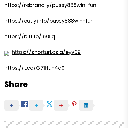
https://rebrand.ly/pussy888win-fun
https://cutly.info/pussy888win-fun
https://bitt.to/l50iiq
https://shorturl.asia/eyv09
https://t.co/G71HLln4q9
Share