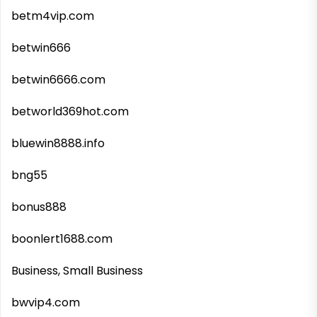
betm4vip.com
betwin666
betwin6666.com
betworld369hot.com
bluewin8888.info
bng55
bonus888
boonlert1688.com
Business, Small Business
bwvip4.com