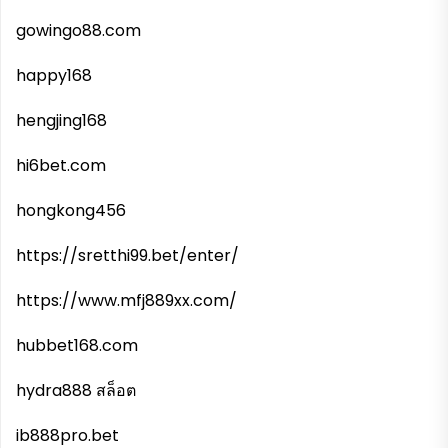
gowingo88.com
happy168
hengjing168
hi6bet.com
hongkong456
https://sretthi99.bet/enter/
https://www.mfj889xx.com/
hubbet168.com
hydra888 สล็อต
ib888pro.bet