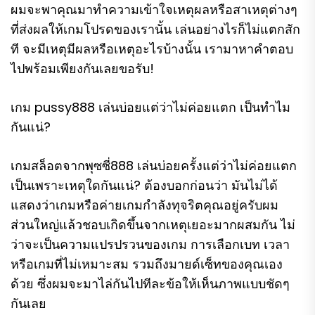
ผมจะพาคุณมาทำความเข้าใจเหตุผลหรือสาเหตุต่างๆ
ที่ส่งผลให้เกมโปรดของเรานั้น เล่นอย่างไรก็ไม่แตกสัก
ที จะมีเหตุมีผลหรือเหตุอะไรบ้างนั้น เรามาหาคำตอบ
ไปพร้อมเพียงกันเลยขอรับ!
เกม pussy888 เล่นบ่อยแต่ว่าไม่ค่อยแตก เป็นทำไม
กันแน่?
เกมสล็อตจากพุซซี่888 เล่นบ่อยครั้งแต่ว่าไม่ค่อยแตก
เป็นเพราะเหตุใดกันแน่? ต้องบอกก่อนว่า มันไม่ได้
แสดงว่าเกมหรือค่ายเกมกำลังทุจริตคุณอยู่ครับผม
ส่วนใหญ่แล้วชอบเกิดขึ้นจากเหตุเยอะมากผสมกัน ไม่
ว่าจะเป็นความแปรปรวนของเกม การเลือกเบท เวลา
หรือเกมที่ไม่เหมาะสม รวมถึงมายด์เซ็ทของคุณเอง
ด้วย ซึ่งผมจะมาไล่กันไปทีละข้อให้เห็นภาพแบบชัดๆ
กันเลย